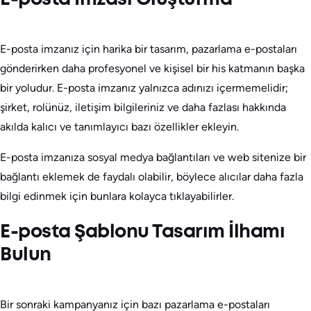
E-posta İmzası Oluşturma
E-posta imzanız için harika bir tasarım, pazarlama e-postaları
gönderirken daha profesyonel ve kişisel bir his katmanın başka
bir yoludur. E-posta imzanız yalnızca adınızı içermemelidir;
şirket, rolünüz, iletişim bilgileriniz ve daha fazlası hakkında
akılda kalıcı ve tanımlayıcı bazı özellikler ekleyin.
E-posta imzanıza sosyal medya bağlantıları ve web sitenize bir
bağlantı eklemek de faydalı olabilir, böylece alıcılar daha fazla
bilgi edinmek için bunlara kolayca tıklayabilirler.
E-posta Şablonu Tasarım İlhamı
Bulun
Bir sonraki kampanyanız için bazı pazarlama e-postaları