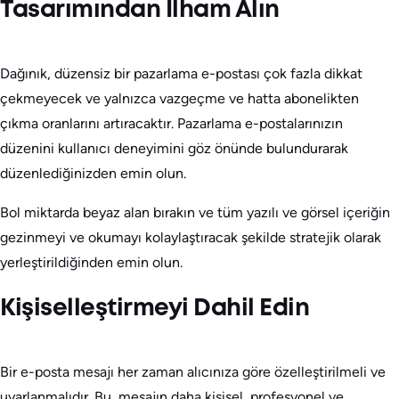
Tasarımından İlham Alın
Dağınık, düzensiz bir pazarlama e-postası çok fazla dikkat
çekmeyecek ve yalnızca vazgeçme ve hatta abonelikten
çıkma oranlarını artıracaktır. Pazarlama e-postalarınızın
düzenini kullanıcı deneyimini göz önünde bulundurarak
düzenlediğinizden emin olun.
Bol miktarda beyaz alan bırakın ve tüm yazılı ve görsel içeriğin
gezinmeyi ve okumayı kolaylaştıracak şekilde stratejik olarak
yerleştirildiğinden emin olun.
Kişiselleştirmeyi Dahil Edin
Bir e-posta mesajı her zaman alıcınıza göre özelleştirilmeli ve
uyarlanmalıdır. Bu, mesajın daha kişisel, profesyonel ve