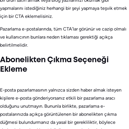
bir ürün satın almak veya blog yazılarınızı okumak gibi
yapmalarını istediğiniz herhangi bir şeyi yapmaya teşvik etmek
için bir CTA eklemelisiniz.
Pazarlama e-postalarında, tüm CTA’lar görünür ve cazip olmalı
ve kullanıcının bunlara neden tıklaması gerektiği açıkça
belirtilmelidir.
Abonelikten Çıkma Seçeneği
Ekleme
E-posta pazarlamasının yalnızca sizden haber almak isteyen
kişilere e-posta gönderiyorsanız etkili bir pazarlama aracı
olduğunu unutmayın. Bununla birlikte, pazarlama e-
postalarınızda açıkça görüntülenen bir abonelikten çıkma
düğmesi bulundurmanız da yasal bir gerekliliktir, böylece