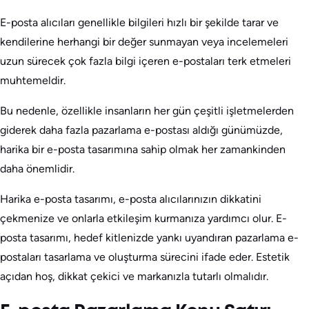
E-posta alıcıları genellikle bilgileri hızlı bir şekilde tarar ve
kendilerine herhangi bir değer sunmayan veya incelemeleri
uzun sürecek çok fazla bilgi içeren e-postaları terk etmeleri
muhtemeldir.
Bu nedenle, özellikle insanların her gün çeşitli işletmelerden
giderek daha fazla pazarlama e-postası aldığı günümüzde,
harika bir e-posta tasarımına sahip olmak her zamankinden
daha önemlidir.
Harika e-posta tasarımı, e-posta alıcılarınızın dikkatini
çekmenize ve onlarla etkileşim kurmanıza yardımcı olur. E-
posta tasarımı, hedef kitlenizde yankı uyandıran pazarlama e-
postaları tasarlama ve oluşturma sürecini ifade eder. Estetik
açıdan hoş, dikkat çekici ve markanızla tutarlı olmalıdır.