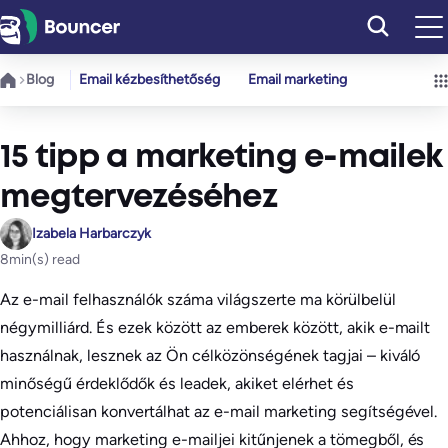
Ugrás
a
tartalomhoz
Blog
Email kézbesíthetőség
Email marketing
15 tipp a marketing e-mailek
megtervezéséhez
Izabela Harbarczyk
8
min(s) read
Az e-mail felhasználók száma világszerte ma körülbelül
négymilliárd. És ezek között az emberek között, akik e-mailt
használnak, lesznek az Ön célközönségének tagjai – kiváló
minőségű érdeklődők és leadek, akiket elérhet és
potenciálisan konvertálhat az e-mail marketing segítségével.
Ahhoz, hogy marketing e-mailjei kitűnjenek a tömegből, és