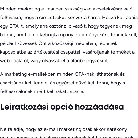
Minden marketing e-mailben szükség van a cselekvésre való
felhívásra, hogy a címzetteket konvertálhassa. Hozzá kell adnia
egy CTA-t, amely arra ösztönzi olvasóit, hogy tegyenek meg
bármit, amit a marketingkampány eredményeként tenniük kell,
például kövessék Önt a közösségi médiában, lépjenek
kapcsolatba az értékesítési csapattal, vásároljanak terméket a
weboldaláról, vagy olvassák el a blogbejegyzéseit.
A marketing e-mailekben minden CTA-nak láthatónak és
csábítónak kell lennie, és egyértelművé kell tenni, hogy a
felhasználónak miért kell rákattintania.
Leiratkozási opció hozzáadása
Ne feledje, hogy az e-mail marketing csak akkor hatékony
marketingeszköz, ha olyan embereknek küld e-maileket, akik