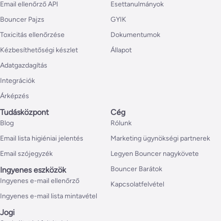
Email ellenőrző API
Esettanulmányok
Bouncer Pajzs
GYIK
Toxicitás ellenőrzése
Dokumentumok
Kézbesíthetőségi készlet
Állapot
Adatgazdagítás
Integrációk
Árképzés
Tudásközpont
Cég
Blog
Rólunk
Email lista higiéniai jelentés
Marketing ügynökségi partnerek
Email szójegyzék
Legyen Bouncer nagykövete
Bouncer Barátok
Ingyenes eszközök
Ingyenes e-mail ellenőrző
Kapcsolatfelvétel
Ingyenes e-mail lista mintavétel
Jogi