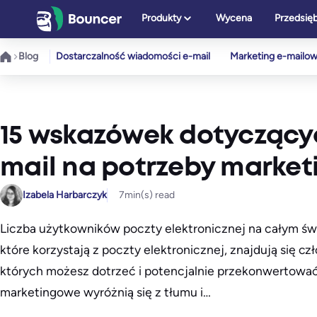
Przejdź
Produkty
Wycena
Przedsię
do
treści
Blog
Dostarczalność wiadomości e-mail
Marketing e-mailo
15 wskazówek dotyczący
mail na potrzeby market
Izabela Harbarczyk
7
min(s) read
Liczba użytkowników poczty elektronicznej na całym świ
które korzystają z poczty elektronicznej, znajdują się cz
których możesz dotrzeć i potencjalnie przekonwertowa
marketingowe wyróżnią się z tłumu i…