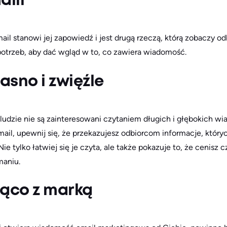
aili
l stanowi jej zapowiedź i jest drugą rzeczą, którą zobaczy 
otrzeb, aby dać wgląd w to, co zawiera wiadomość.
asno i zwięźle
udzie nie są zainteresowani czytaniem długich i głębokich w
il, upewnij się, że przekazujesz odbiorcom informacje, któryc
e tylko łatwiej się je czyta, ale także pokazuje to, że cenisz
maniu.
żąco z marką