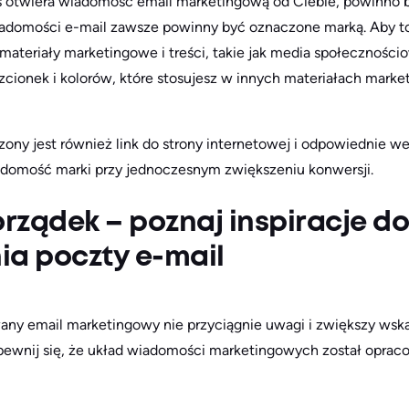
 otwiera wiadomość email marketingową od Ciebie, powinno by
iadomości e-mail zawsze powinny być oznaczone marką. Aby to
 materiały marketingowe i treści, takie jak media społecznościo
zcionek i kolorów, które stosujesz w innych materiałach marke
ony jest również link do strony internetowej i odpowiednie we
domość marki przy jednoczesnym zwiększeniu konwersji.
rządek – poznaj inspiracje d
ia poczty e-mail
ny email marketingowy nie przyciągnie uwagi i zwiększy wsk
 Upewnij się, że układ wiadomości marketingowych został opra