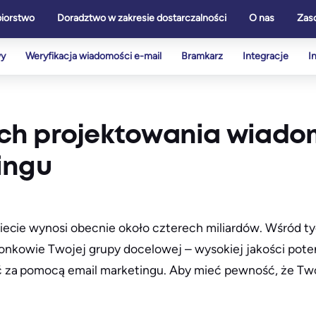
biorstwo
Doradztwo w zakresie dostarczalności
O nas
Zas
wy
Weryfikacja wiadomości e-mail
Bramkarz
Integracje
I
ch projektowania wiado
ingu
ecie wynosi obecnie około czterech miliardów. Wśród ty
łonkowie Twojej grupy docelowej – wysokiej jakości potenc
ć za pomocą email marketingu. Aby mieć pewność, że Tw