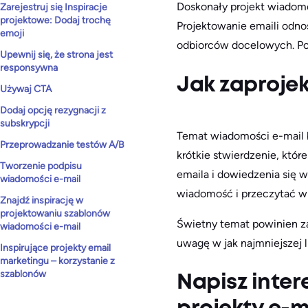
Doskonały projekt wiadomo
Zarejestruj się Inspiracje
projektowe: Dodaj trochę
Projektowanie emaili odnos
emoji
odbiorców docelowych. Pow
Upewnij się, że strona jest
responsywna
Jak zaprojek
Używaj CTA
Dodaj opcję rezygnacji z
subskrypcji
Temat wiadomości e-mail bę
Przeprowadzanie testów A/B
krótkie stwierdzenie, któ
Tworzenie podpisu
emaila i dowiedzenia się 
wiadomości e-mail
wiadomość i przeczytać wi
Znajdź inspirację w
projektowaniu szablonów
Świetny temat powinien za
wiadomości e-mail
uwagę w jak najmniejszej 
Inspirujące projekty email
marketingu – korzystanie z
szablonów
Napisz inter