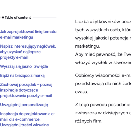
Table of content
Liczba użytkowników poczt
tych wszystkich osób, któr
Jak zaprojektować linię tematu
e-mail marketingu
wysokiej jakości potencja
marketingu.
Napisz interesujący nagłówek,
aby uzyskać najlepsze
Aby mieć pewność, że Two
projekty e-maili
włożyć wysiłek w stworzen
Wyrażaj się jasno i zwięźle
Odbiorcy wiadomości e-mai
Bądź na bieżąco z marką
przedstawiają dla nich żad
Zachowaj porządek – poznaj
inspiracje dotyczące
czasu.
projektowania poczty e-mail
Z tego powodu posiadanie 
Uwzględnij personalizację
zwłaszcza w dzisiejszych 
Inspiracja do projektowania e-
maili dla e-commerce:
różnych firm.
Uwzględnij treści wizualne