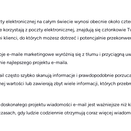
y elektronicznej na całym świecie wynosi obecnie około czte
e korzystają z poczty elektronicznej, znajdują się członkowie 
lni klienci, do których możesz dotrzeć i potencjalnie przekon
je e-maile marketingowe wyróżnią się z tłumu i przyciągną u
ie najlepszego projektu e-maila.
l często szybko skanują informacje i prawdopodobnie porzuca
nej wartości lub zawierają zbyt wiele informacji, których przeb
doskonałego projektu wiadomości e-mail jest ważniejsze niż k
czasach, gdy ludzie codziennie otrzymują coraz więcej wiado