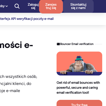
Zaloguj
Zarejes
Skontaktuj
oby
się
truj się
się z nami
nterfejs API weryfikacji poczty e-mail
mości e-
Bouncer Email verification
ch wszystkich osób,
Get rid of email bounces with
jalni klienci, do
powerful, secure and caring
oje e-maile
email verification tool!
Try for free