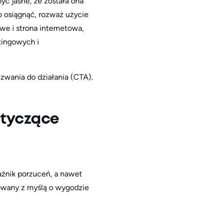
ć jasne, że została ona
 osiągnąć, rozważ użycie
we i strona internetowa,
tingowych i
zwania do działania (CTA).
otyczące
aźnik porzuceń, a nawet
cowany z myślą o wygodzie