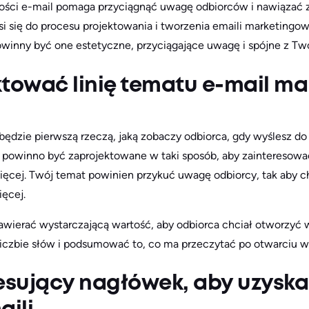
ści e-mail pomaga przyciągnąć uwagę odbiorców i nawiązać z
i się do procesu projektowania i tworzenia emaili marketingowy
inny być one estetyczne, przyciągające uwagę i spójne z Two
tować linię tematu e-mail ma
dzie pierwszą rzeczą, jaką zobaczy odbiorca, gdy wyślesz do 
re powinno być zaprojektowane w taki sposób, aby zainteresowa
więcej. Twój temat powinien przykuć uwagę odbiorcy, tak aby c
ęcej.
wierać wystarczającą wartość, aby odbiorca chciał otworzyć 
liczbie słów i podsumować to, co ma przeczytać po otwarciu 
esujący nagłówek, aby uzyska