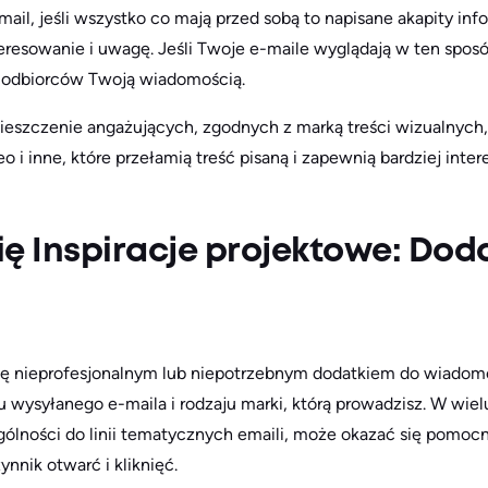
mail, jeśli wszystko co mają przed sobą to napisane akapity in
eresowanie i uwagę. Jeśli Twoje e-maile wyglądają w ten sposó
 odbiorców Twoją wiadomością.
ieszczenie angażujących, zgodnych z marką treści wizualnych, 
o i inne, które przełamią treść pisaną i zapewnią bardziej inter
się Inspiracje projektowe: Dod
 nieprofesjonalnym lub niepotrzebnym dodatkiem do wiadomoś
u wysyłanego e-maila i rodzaju marki, którą prowadzisz. W wie
ególności do linii tematycznych emaili, może okazać się pomo
nik otwarć i kliknięć.