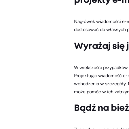
projekty e-m
Nagłówek wiadomości e-mai
dostosować do własnych p
Wyrażaj się j
W większości przypadków l
Projektując wiadomość e-ma
wchodzenia w szczegóły. Ni
może pomóc w ich zatrzy
Bądź na bie