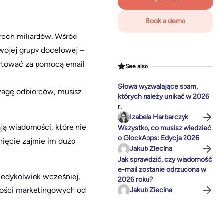
Book a demo
rech miliardów. Wśród
Twojej grupy docelowej –
wertować za pomocą email
See also
Słowa wyzwalające spam,
wagę odbiorców, musisz
których należy unikać w 2026
r.
Izabela Harbarczyk
ją wiadomości, które nie
Wszystko, co musisz wiedzieć
o GlockApps: Edycja 2026
rnięcie zajmie im dużo
Jakub Ziecina
Jak sprawdzić, czy wiadomość
e-mail zostanie odrzucona w
iedykolwiek wcześniej,
2026 roku?
mości marketingowych od
Jakub Ziecina