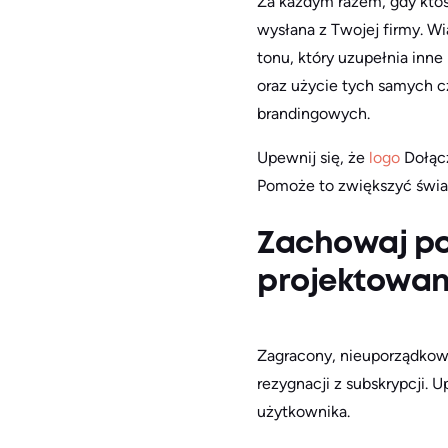
Za każdym razem, gdy ktoś
wysłana z Twojej firmy. W
tonu, który uzupełnia inne
oraz użycie tych samych c
brandingowych.
Upewnij się, że
logo
Dołącz
Pomoże to zwiększyć świa
Zachowaj po
projektowan
Zagracony, nieuporządkowa
rezygnacji z subskrypcji.
użytkownika.