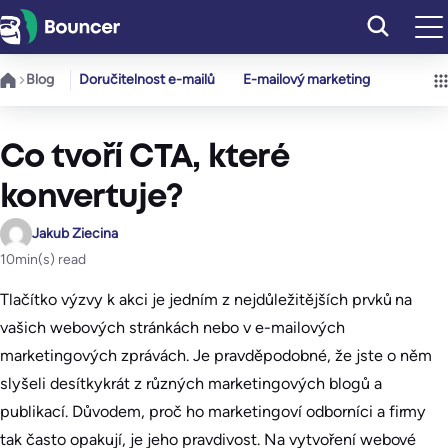
Přeskočit
na
obsah
Blog
Doručitelnost e-mailů
E-mailový marketing
Co tvoří CTA, které
konvertuje?
Jakub Ziecina
10
min(s) read
Tlačítko výzvy k akci je jedním z nejdůležitějších prvků na
vašich webových stránkách nebo v e-mailových
marketingových zprávách. Je pravděpodobné, že jste o něm
slyšeli desítkykrát z různých marketingových blogů a
publikací. Důvodem, proč ho marketingoví odborníci a firmy
tak často opakují, je jeho pravdivost. Na vytvoření webové