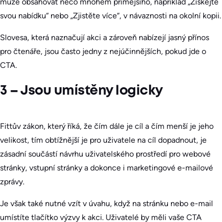
může obsahovat něco mnohem přímějšího, například „Získejte
svou nabídku“ nebo „Zjistěte více“, v návaznosti na okolní kopii.
Slovesa, která naznačují akci a zároveň nabízejí jasný přínos
pro čtenáře, jsou často jedny z nejúčinnějších, pokud jde o
CTA.
3 – Jsou umístěny logicky
Fittův zákon, který říká, že čím dále je cíl a čím menší je jeho
velikost, tím obtížnější je pro uživatele na cíl dopadnout, je
zásadní součástí návrhu uživatelského prostředí pro webové
stránky, vstupní stránky a dokonce i marketingové e-mailové
zprávy.
Je však také nutné vzít v úvahu, když na stránku nebo e-mail
umístíte tlačítko výzvy k akci. Uživatelé by měli vaše CTA