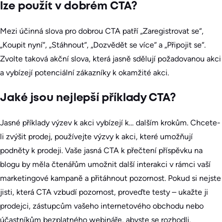
lze použít v dobrém CTA?
Mezi účinná slova pro dobrou CTA patří „Zaregistrovat se“,
„Koupit nyní“, „Stáhnout“, „Dozvědět se více“ a „Připojit se“.
Zvolte taková akční slova, která jasně sdělují požadovanou akci
a vybízejí potenciální zákazníky k okamžité akci.
Jaké jsou nejlepší příklady CTA?
Jasné příklady výzev k akci vybízejí k… dalším krokům. Chcete-
li zvýšit prodej, používejte výzvy k akci, které umožňují
podněty k prodeji. Vaše jasná CTA k přečtení příspěvku na
blogu by měla čtenářům umožnit další interakci v rámci vaší
marketingové kampaně a přitáhnout pozornost. Pokud si nejste
jisti, která CTA vzbudí pozornost, proveďte testy – ukažte ji
prodejci, zástupcům vašeho internetového obchodu nebo
účastníkům bezplatného webináře, abyste se rozhodli.