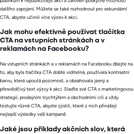
publikum k nejdůležitější akci a zároveň poskytne možnosti
dalšího zapojení. Můžete se také rozhodnout pro sekundární
CTA, abyste učinili více výzev k akci.
Jak mohu efektivně používat tlačítka
CTA na vstupních stránkách a v
reklamách na Facebooku?
Na vstupních stránkách a v reklamách na Facebooku dbejte na
to, aby byla tlačítka CTA dobře viditelná, používala kontrastní
barvu, která upoutá pozornost, a obsahovala jasný a
přesvědčivý text výzvy k akci. Slaďte své CTA s marketingovou
strategií, prodejním trychtýřem a obchodními cíli a vždy
testujte různé CTA, abyste zjistili, které z nich přinášejí
nejlepší výsledky vaší kampaně.
Jaké jsou příklady akčních slov, která