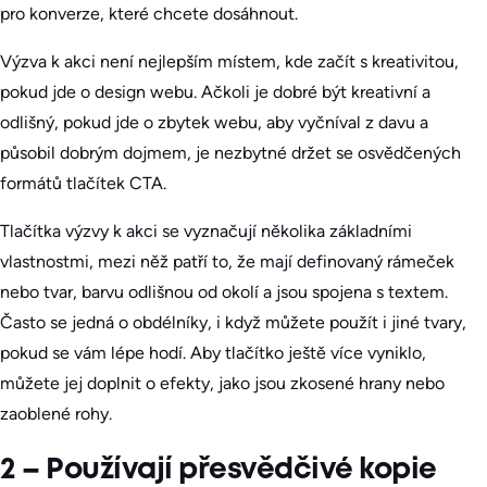
pro konverze, které chcete dosáhnout.
Výzva k akci není nejlepším místem, kde začít s kreativitou,
pokud jde o design webu. Ačkoli je dobré být kreativní a
odlišný, pokud jde o zbytek webu, aby vyčníval z davu a
působil dobrým dojmem, je nezbytné držet se osvědčených
formátů tlačítek CTA.
Tlačítka výzvy k akci se vyznačují několika základními
vlastnostmi, mezi něž patří to, že mají definovaný rámeček
nebo tvar, barvu odlišnou od okolí a jsou spojena s textem.
Často se jedná o obdélníky, i když můžete použít i jiné tvary,
pokud se vám lépe hodí. Aby tlačítko ještě více vyniklo,
můžete jej doplnit o efekty, jako jsou zkosené hrany nebo
zaoblené rohy.
2 – Používají přesvědčivé kopie