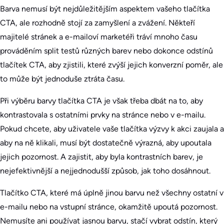
Barva nemusí být nejdůležitějším aspektem vašeho tlačítka
CTA, ale rozhodně stojí za zamyšlení a zvážení. Někteří
majitelé stránek a e-mailoví marketéři tráví mnoho času
prováděním split testů různých barev nebo dokonce odstínů
tlačítek CTA, aby zjistili, které zvýší jejich konverzní poměr, ale
to může být jednoduše ztráta času.
Při výběru barvy tlačítka CTA je však třeba dbát na to, aby
kontrastovala s ostatními prvky na stránce nebo v e-mailu.
Pokud chcete, aby uživatele vaše tlačítka výzvy k akci zaujala a
aby na ně klikali, musí být dostatečně výrazná, aby upoutala
jejich pozornost. A zajistit, aby byla kontrastních barev, je
nejefektivnější a nejjednodušší způsob, jak toho dosáhnout.
Tlačítko CTA, které má úplně jinou barvu než všechny ostatní v
e-mailu nebo na vstupní stránce, okamžitě upoutá pozornost.
Nemusíte ani používat jasnou barvu, stačí vybrat odstín, který