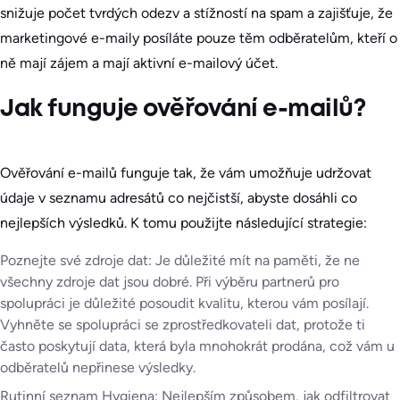
snižuje počet tvrdých odezv a stížností na spam a zajišťuje, že
marketingové e-maily posíláte pouze těm odběratelům, kteří o
ně mají zájem a mají aktivní e-mailový účet.
Jak funguje ověřování e-mailů?
Ověřování e-mailů funguje tak, že vám umožňuje udržovat
údaje v seznamu adresátů co nejčistší, abyste dosáhli co
nejlepších výsledků. K tomu použijte následující strategie:
Poznejte své zdroje dat: Je důležité mít na paměti, že ne
všechny zdroje dat jsou dobré. Při výběru partnerů pro
spolupráci je důležité posoudit kvalitu, kterou vám posílají.
Vyhněte se spolupráci se zprostředkovateli dat, protože ti
často poskytují data, která byla mnohokrát prodána, což vám u
odběratelů nepřinese výsledky.
Rutinní seznam Hygiena: Nejlepším způsobem, jak odfiltrovat