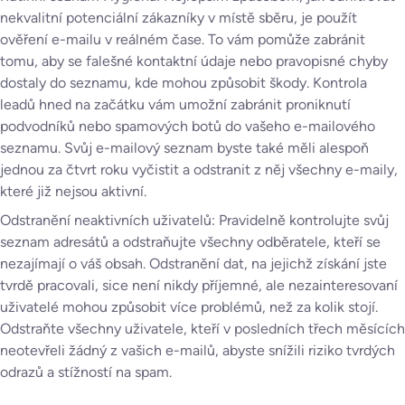
nekvalitní potenciální zákazníky v místě sběru, je použít
ověření e-mailu v reálném čase. To vám pomůže zabránit
tomu, aby se falešné kontaktní údaje nebo pravopisné chyby
dostaly do seznamu, kde mohou způsobit škody. Kontrola
leadů hned na začátku vám umožní zabránit proniknutí
podvodníků nebo spamových botů do vašeho e-mailového
seznamu. Svůj e-mailový seznam byste také měli alespoň
jednou za čtvrt roku vyčistit a odstranit z něj všechny e-maily,
které již nejsou aktivní.
Odstranění neaktivních uživatelů: Pravidelně kontrolujte svůj
seznam adresátů a odstraňujte všechny odběratele, kteří se
nezajímají o váš obsah. Odstranění dat, na jejichž získání jste
tvrdě pracovali, sice není nikdy příjemné, ale nezainteresovaní
uživatelé mohou způsobit více problémů, než za kolik stojí.
Odstraňte všechny uživatele, kteří v posledních třech měsících
neotevřeli žádný z vašich e-mailů, abyste snížili riziko tvrdých
odrazů a stížností na spam.