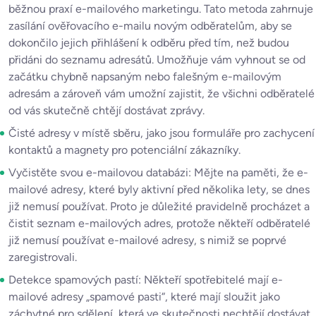
běžnou praxí e-mailového marketingu. Tato metoda zahrnuje
zasílání ověřovacího e-mailu novým odběratelům, aby se
dokončilo jejich přihlášení k odběru před tím, než budou
přidáni do seznamu adresátů. Umožňuje vám vyhnout se od
začátku chybně napsaným nebo falešným e-mailovým
adresám a zároveň vám umožní zajistit, že všichni odběratelé
od vás skutečně chtějí dostávat zprávy.
Čisté adresy v místě sběru, jako jsou formuláře pro zachycení
kontaktů a magnety pro potenciální zákazníky.
Vyčistěte svou e-mailovou databázi: Mějte na paměti, že e-
mailové adresy, které byly aktivní před několika lety, se dnes
již nemusí používat. Proto je důležité pravidelně procházet a
čistit seznam e-mailových adres, protože někteří odběratelé
již nemusí používat e-mailové adresy, s nimiž se poprvé
zaregistrovali.
Detekce spamových pastí: Někteří spotřebitelé mají e-
mailové adresy „spamové pasti“, které mají sloužit jako
záchytné pro sdělení, která ve skutečnosti nechtějí dostávat.