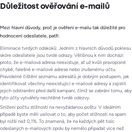
Důležitost ověřování e-mailů
Mezi hlavní důvody, proč je ověření e-mailu tak důležité pro
hodnocení odesílatele, patří:
Eliminace tvrdých odskoků: Jedním z hlavních důvodů poklesu
skóre odesílatele jsou tvrdé odrazy. Většinou k nim dochází
proto, že e-mailová adresa neexistuje, ať už kvůli pravopisné
chybě, falešné e-mailové adrese nebo zrušenému účtu.
Pravidelné čištění seznamu adresátů je dobrým postupem, jak
identifikovat všechny neexistující e-mailové adresy a zajistit
jejich odstranění před další kampaní, čímž se zabrání tomu, aby
tyto účty vytvářely nechtěné tvrdé odezvy.
Snížení počtu stížností na nevyžádanou poštu: V ideálním
případě byste měli usilovat o to, aby počet stížností na spam
byl nižší než 0,1%. To znamená, že na každých pět tisíc
odeslaných e-mailových zpráv by nemělo připadat více než