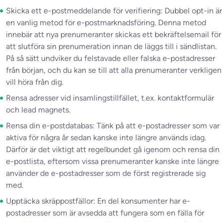
Skicka ett e-postmeddelande för verifiering: Dubbel opt-in är
en vanlig metod för e-postmarknadsföring. Denna metod
innebär att nya prenumeranter skickas ett bekräftelsemail för
att slutföra sin prenumeration innan de läggs till i sändlistan.
På så sätt undviker du felstavade eller falska e-postadresser
från början, och du kan se till att alla prenumeranter verkligen
vill höra från dig.
Rensa adresser vid insamlingstillfället, t.ex. kontaktformulär
och lead magnets.
Rensa din e-postdatabas: Tänk på att e-postadresser som var
aktiva för några år sedan kanske inte längre används idag.
Därför är det viktigt att regelbundet gå igenom och rensa din
e-postlista, eftersom vissa prenumeranter kanske inte längre
använder de e-postadresser som de först registrerade sig
med.
Upptäcka skräppostfällor: En del konsumenter har e-
postadresser som är avsedda att fungera som en fälla för