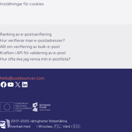
Inställningar för cookies
Ranking av e-postverifiering
Hur verifierar man e-postadresser?
Allt om verifiering av bulk-e-post
Kraften i API för validering av e-post
Hur ofta ska jag rensa min e-postlista?
hello@usebouncer.com
© 2017–2025
rättigheter förbehållna.
Tillverkad med
i Wroclaw, 🇵🇱. Värd i 🇪🇺.