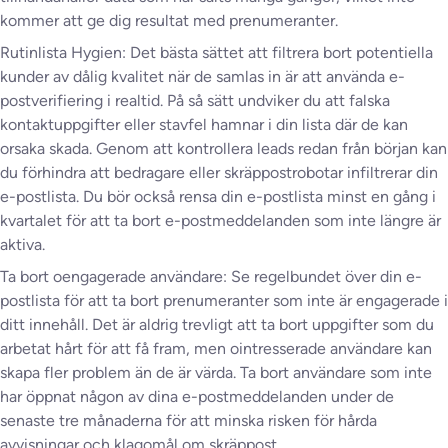
kommer att ge dig resultat med prenumeranter.
Rutinlista Hygien: Det bästa sättet att filtrera bort potentiella
kunder av dålig kvalitet när de samlas in är att använda e-
postverifiering i realtid. På så sätt undviker du att falska
kontaktuppgifter eller stavfel hamnar i din lista där de kan
orsaka skada. Genom att kontrollera leads redan från början kan
du förhindra att bedragare eller skräppostrobotar infiltrerar din
e-postlista. Du bör också rensa din e-postlista minst en gång i
kvartalet för att ta bort e-postmeddelanden som inte längre är
aktiva.
Ta bort oengagerade användare: Se regelbundet över din e-
postlista för att ta bort prenumeranter som inte är engagerade i
ditt innehåll. Det är aldrig trevligt att ta bort uppgifter som du
arbetat hårt för att få fram, men ointresserade användare kan
skapa fler problem än de är värda. Ta bort användare som inte
har öppnat någon av dina e-postmeddelanden under de
senaste tre månaderna för att minska risken för hårda
avvisningar och klagomål om skräppost.