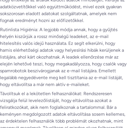
adatközvetítőkkel való együttműködést, mivel ezek gyakran
sokszorosan eladott adatokat szolgáltatnak, amelyek nem
fognak eredményt hozni az előfizetőkkel.
Rutinlista Higiénia: A legjobb módja annak, hogy a gyűjtés
helyén kiszűrjük a rossz minőségű leadeket, az e-mail
hitelesítés valós idejű használata. Ez segít elkerülni, hogy
hamis elérhetőségi adatok vagy helyesírási hibák kerüljenek a
listájára, ahol kárt okozhatnak. A leadek ellenőrzése már az
elején lehetővé teszi, hogy megakadályozza, hogy csalók vagy
spamrobotok beszivárogjanak az e-mail listájára. Emellett
legalább negyedévente meg kell tisztítania az e-mail listáját,
hogy eltávolítsa a már nem aktív e-maileket.
Távolítsuk el a lekötetlen felhasználókat: Rendszeresen
vizsgálja felül levelezőlistáját, hogy eltávolítsa azokat a
feliratkozókat, akik nem foglalkoznak a tartalommal. Bár a
keményen megdolgozott adatok eltávolítása sosem kellemes,
az érdektelen felhasználók több problémát okozhatnak, mint
amennyit megérnek. Távolítson el minden olyan felhasználót,