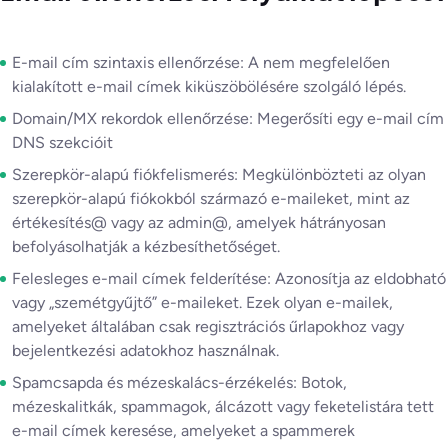
E-mail cím szintaxis ellenőrzése: A nem megfelelően
kialakított e-mail címek kiküszöbölésére szolgáló lépés.
Domain/MX rekordok ellenőrzése: Megerősíti egy e-mail cím
DNS szekcióit
Szerepkör-alapú fiókfelismerés: Megkülönbözteti az olyan
szerepkör-alapú fiókokból származó e-maileket, mint az
értékesítés@ vagy az admin@, amelyek hátrányosan
befolyásolhatják a kézbesíthetőséget.
Felesleges e-mail címek felderítése: Azonosítja az eldobható
vagy „szemétgyűjtő” e-maileket. Ezek olyan e-mailek,
amelyeket általában csak regisztrációs űrlapokhoz vagy
bejelentkezési adatokhoz használnak.
Spamcsapda és mézeskalács-érzékelés: Botok,
mézeskalitkák, spammagok, álcázott vagy feketelistára tett
e-mail címek keresése, amelyeket a spammerek