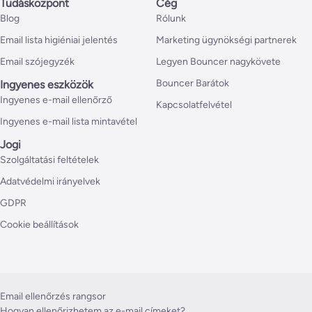
Tudásközpont
Cég
Blog
Rólunk
Email lista higiéniai jelentés
Marketing ügynökségi partnerek
Email szójegyzék
Legyen Bouncer nagykövete
Bouncer Barátok
Ingyenes eszközök
Ingyenes e-mail ellenőrző
Kapcsolatfelvétel
Ingyenes e-mail lista mintavétel
Jogi
Szolgáltatási feltételek
Adatvédelmi irányelvek
GDPR
Cookie beállítások
Email ellenőrzés rangsor
Hogyan ellenőrizhetem az e-mail címeket?