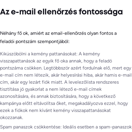
Az e-mail ellenőrzés fontossága
Néhány fő ok, amiért az email-ellenőrzés olyan fontos a
feladói pontszám szempontjából:
Kiküszöbölni a kemény pattanásokat: A kemény
visszapattanások az egyik fő oka annak, hogy a feladó
pontszáma csökken. Legtöbbször azért fordulnak elő, mert egy
e-mail cím nem létezik, akár helyesírási hiba, akár hamis e-mail
cím, akár egy lezárt fiók miatt. A levelezőlista rendszeres
tisztítása jó gyakorlat a nem létező e-mail címek
azonosítására, és annak biztosítására, hogy a következő
kampánya előtt eltávolítsa őket, megakadályozva ezzel, hogy
ezek a fiókok nem kívánt kemény visszapattanásokat
okozzanak.
Spam panaszok csökkentése: Ideális esetben a spam-panaszok