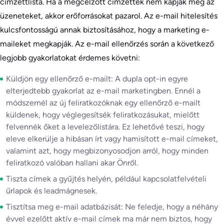
címzettlista. Ha a megcélzott címzettek nem kapják meg az
üzeneteket, akkor erőforrásokat pazarol. Az e-mail hitelesítés
kulcsfontosságú annak biztosításához, hogy a marketing e-
maileket megkapják. Az e-mail ellenőrzés során a következő
legjobb gyakorlatokat érdemes követni:
Küldjön egy ellenőrző e-mailt: A dupla opt-in egyre
elterjedtebb gyakorlat az e-mail marketingben. Ennél a
módszernél az új feliratkozóknak egy ellenőrző e-mailt
küldenek, hogy véglegesítsék feliratkozásukat, mielőtt
felvennék őket a levelezőlistára. Ez lehetővé teszi, hogy
eleve elkerülje a hibásan írt vagy hamisított e-mail címeket,
valamint azt, hogy megbizonyosodjon arról, hogy minden
feliratkozó valóban hallani akar Önről.
Tiszta címek a gyűjtés helyén, például kapcsolatfelvételi
űrlapok és leadmágnesek.
Tisztítsa meg e-mail adatbázisát: Ne feledje, hogy a néhány
évvel ezelőtt aktív e-mail címek ma már nem biztos, hogy