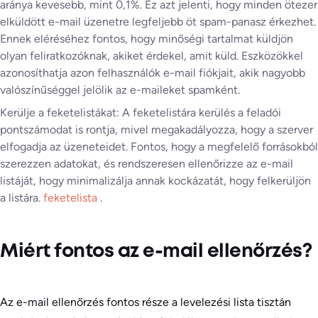
aránya kevesebb, mint 0,1%. Ez azt jelenti, hogy minden ötezer
elküldött e-mail üzenetre legfeljebb öt spam-panasz érkezhet.
Ennek eléréséhez fontos, hogy minőségi tartalmat küldjön
olyan feliratkozóknak, akiket érdekel, amit küld. Eszközökkel
azonosíthatja azon felhasználók e-mail fiókjait, akik nagyobb
valószínűséggel jelölik az e-maileket spamként.
Kerülje a feketelistákat: A feketelistára kerülés a feladói
pontszámodat is rontja, mivel megakadályozza, hogy a szerver
elfogadja az üzeneteidet. Fontos, hogy a megfelelő forrásokból
szerezzen adatokat, és rendszeresen ellenőrizze az e-mail
listáját, hogy minimalizálja annak kockázatát, hogy felkerüljön
a listára.
feketelista
.
Miért fontos az e-mail ellenőrzés?
Az e-mail ellenőrzés fontos része a levelezési lista tisztán