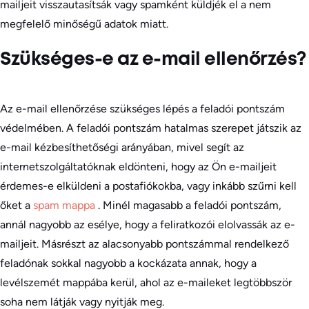
mailjeit visszautasítsák vagy spamként küldjék el a nem
megfelelő minőségű adatok miatt.
Szükséges-e az e-mail ellenőrzés?
Az e-mail ellenőrzése szükséges lépés a feladói pontszám
védelmében. A feladói pontszám hatalmas szerepet játszik az
e-mail kézbesíthetőségi arányában, mivel segít az
internetszolgáltatóknak eldönteni, hogy az Ön e-mailjeit
érdemes-e elküldeni a postafiókokba, vagy inkább szűrni kell
őket a
spam mappa
. Minél magasabb a feladói pontszám,
annál nagyobb az esélye, hogy a feliratkozói elolvassák az e-
mailjeit. Másrészt az alacsonyabb pontszámmal rendelkező
feladónak sokkal nagyobb a kockázata annak, hogy a
levélszemét mappába kerül, ahol az e-maileket legtöbbször
soha nem látják vagy nyitják meg.