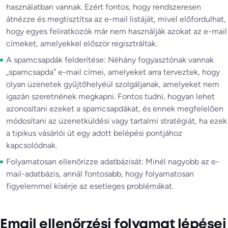
használatban vannak. Ezért fontos, hogy rendszeresen
átnézze és megtisztítsa az e-mail listáját, mivel előfordulhat,
hogy egyes feliratkozók már nem használják azokat az e-mail
címeket, amelyekkel először regisztráltak.
A spamcsapdák felderítése: Néhány fogyasztónak vannak
„spamcsapda” e-mail címei, amelyeket arra terveztek, hogy
olyan üzenetek gyűjtőhelyéül szolgáljanak, amelyeket nem
igazán szeretnének megkapni. Fontos tudni, hogyan lehet
azonosítani ezeket a spamcsapdákat, és ennek megfelelően
módosítani az üzenetküldési vagy tartalmi stratégiát, ha ezek
a tipikus vásárlói út egy adott belépési pontjához
kapcsolódnak.
Folyamatosan ellenőrizze adatbázisát: Minél nagyobb az e-
mail-adatbázis, annál fontosabb, hogy folyamatosan
figyelemmel kísérje az esetleges problémákat.
Email ellenőrzési folyamat lépései