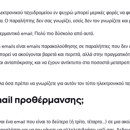
κτρονικού ταχυδρομείου εν ψυχρώ μπορεί μερικές φορές να φα
α. Ο παραλήπτης δεν σας γνωρίζει, εσείς δεν τον γνωρίζετε και 
ρμαντικό email; Πολύ πιο δύσκολο από αυτό.
 emails είναι emails παρακολούθησης σε παραλήπτες που δεν
Μπορεί να ακούγονται βαρετά και περιττά, αλλά στην πραγματικ
ι ανταπόκρισης και να έχουν αντίκτυπο στα ποσοστά μετατροπ
λα όσα πρέπει να γνωρίζετε για αυτόν τον τύπο ηλεκτρονικού τ
email προθέρμανσης;
ι ένα email που είναι το δεύτερο (ή τρίτο, τέταρτο…) σε μια ακ
ραλήπτη και να τον κάνετε να αλληλεπιδράσει μαζί σας. Δεδομ