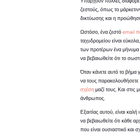
Υπάρχουν πολλές διαφορετι
ζεστούς, όπως το μάρκετιν
δικτύωσης και η προώθηση
Ωστόσο, ένα ζεστό
email 
ταχυδρομείου είναι εύκολα
των προτέρων ένα μήνυμα
να βεβαιωθείτε ότι το σωσ
Όταν κάνετε αυτό το βήμα 
να τους παρακολουθήσετε π
σχέση
μαζί τους. Και στις 
άνθρωπος.
Εξαιτίας αυτού, είναι καλ
να βεβαιωθείτε ότι κάθε α
που είναι ουσιαστικό και σχ