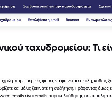
ιχείρηση
Συμβουλευτική για την παραδοσιμότητα
Σχετικά
αχυδρομείου
Επαλήθευση email
Bouncer
Ενσωματώσεις
ικού ταχυδρομείου: Τι εί
ρώ μπορεί μερικές φορές να φαίνεται εύκολη, καθώς ξεκ
ωρίζετε και μόλις ξεκινάτε τη συζήτηση. Γράφοντας όμως
ή warm emails είναι emails παρακολούθησης σε παραλήπτ