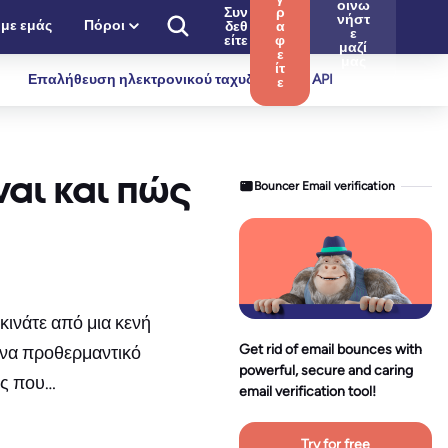
οινω
Συν
ρ
νήστ
 με εμάς
Πόροι
δεθ
α
ε
είτε
φ
μαζί
ε
μας
ίτ
Επαλήθευση ηλεκτρονικού ταχυδρομείου API
ε
ναι και πώς
Bouncer Email verification
ινάτε από μια κενή
Get rid of email bounces with
 ένα προθερμαντικό
powerful, secure and caring
ες που…
email verification tool!
Try for free