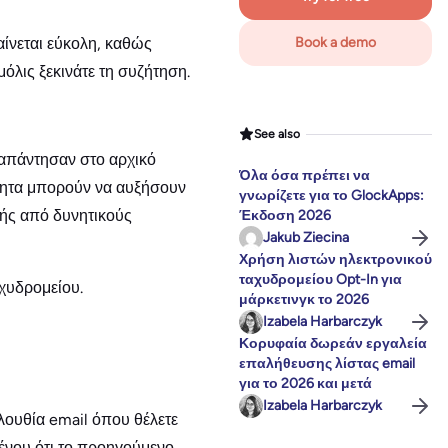
ίνεται εύκολη, καθώς
Book a demo
μόλις ξεκινάτε τη συζήτηση.
See also
 απάντησαν στο αρχικό
Όλα όσα πρέπει να
ότητα μπορούν να αυξήσουν
γνωρίζετε για το GlockApps:
ής από δυνητικούς
Έκδοση 2026
Jakub Ziecina
Χρήση λιστών ηλεκτρονικού
ταχυδρομείου Opt-In για
αχυδρομείου.
μάρκετινγκ το 2026
Izabela Harbarczyk
Κορυφαία δωρεάν εργαλεία
επαλήθευσης λίστας email
για το 2026 και μετά
Izabela Harbarczyk
ολουθία email όπου θέλετε
ένου ότι το προηγούμενο