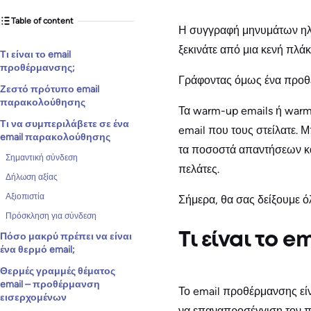
Table of content
Η συγγραφή μηνυμάτων ηλε
ξεκινάτε από μια κενή πλάκ
Τι είναι το email
προθέρμανσης;
Γράφοντας όμως ένα προθε
Ζεστό πρότυπο email
παρακολούθησης
Τα warm-up emails ή warm
Τι να συμπεριλάβετε σε ένα
email που τους στείλατε. 
email παρακολούθησης
τα ποσοστά απαντήσεων κα
Σημαντική σύνδεση
πελάτες.
Δήλωση αξίας
Αξιοπιστία
Σήμερα, θα σας δείξουμε ό
Πρόσκληση για σύνδεση
Πόσο μακρύ πρέπει να είναι
Τι είναι το 
ένα θερμό email;
Θερμές γραμμές θέματος
email – προθέρμανση
Το email προθέρμανσης είνα
εισερχομένων
να επαναπροσέγγιση τον πα