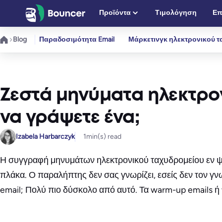
Μετάβαση
Προϊόντα
Τιμολόγηση
Επ
στο
περιεχόμενο
Blog
Παραδοσιμότητα Email
Μάρκετινγκ ηλεκτρονικού τ
Ζεστά μηνύματα ηλεκτρον
να γράψετε ένα;
Izabela Harbarczyk
1
min(s) read
Η συγγραφή μηνυμάτων ηλεκτρονικού ταχυδρομείου εν ψυχ
πλάκα. Ο παραλήπτης δεν σας γνωρίζει, εσείς δεν τον γν
email; Πολύ πιο δύσκολο από αυτό. Τα warm-up emails 