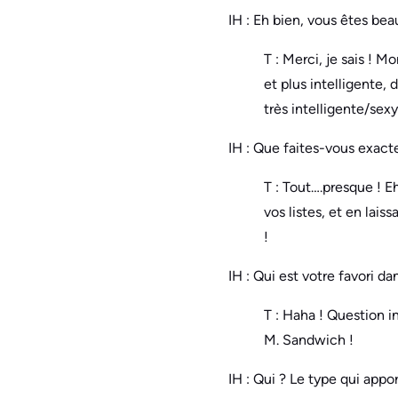
IH : Eh bien, vous êtes be
T : Merci, je sais ! 
et plus intelligente, 
très intelligente/sex
IH : Que faites-vous exact
T : Tout….presque ! Eh
vos listes, et en lais
!
IH : Qui est votre favori d
T : Haha ! Question i
M. Sandwich !
IH : Qui ? Le type qui appo