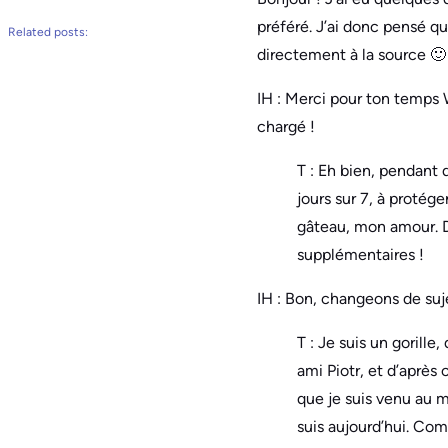
préféré. J’ai donc pensé qu
Related posts:
directement à la source 🙂
IH : Merci pour ton temps 
chargé !
T : Eh bien, pendant q
jours sur 7, à protég
gâteau, mon amour. D
supplémentaires !
IH : Bon, changeons de suje
T : Je suis un gorill
ami Piotr, et d’après
que je suis venu au m
suis aujourd’hui. Co