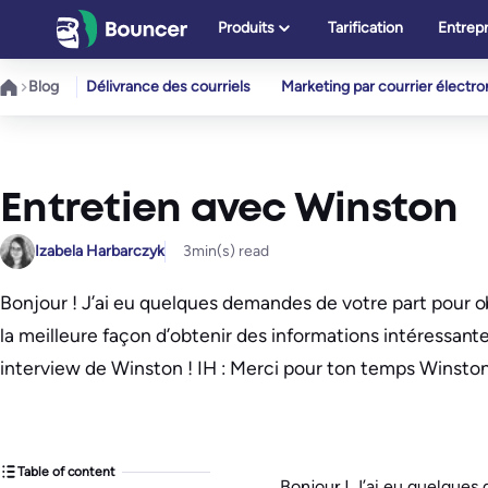
Aller
Produits
Tarification
Entrepr
au
contenu
Blog
Délivrance des courriels
Marketing par courrier électr
Entretien avec Winston
Izabela Harbarczyk
3
min(s) read
Bonjour ! J’ai eu quelques demandes de votre part pour obt
la meilleure façon d’obtenir des informations intéressant
interview de Winston ! IH : Merci pour ton temps Winsto
Table of content
Bonjour ! J’ai eu quelques 