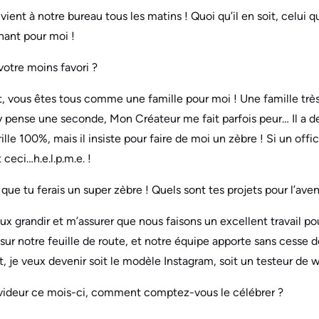
 Il vient à notre bureau tous les matins ! Quoi qu’il en soit, celui 
nant pour moi !
 votre moins favori ?
t, vous êtes tous comme une famille pour moi ! Une famille très
y pense une seconde, Mon Créateur me fait parfois peur… Il a des
rille 100%, mais il insiste pour faire de moi un zèbre ! Si un offi
 ceci…h.e.l.p.m.e. !
 que tu ferais un super zèbre ! Quels sont tes projets pour l’aven
eux grandir et m’assurer que nous faisons un excellent travail pour
ur notre feuille de route, et notre équipe apporte sans cesse d
t, je veux devenir soit le modèle Instagram, soit un testeur de w
du videur ce mois-ci, comment comptez-vous le célébrer ?