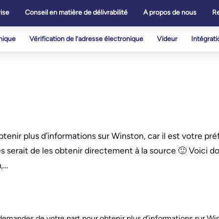
ise
Conseil en matière de délivrabilité
A propos de nous
R
onique
Vérification de l’adresse électronique
Videur
Intégrati
enir plus d’informations sur Winston, car il est votre pré
es serait de les obtenir directement à la source 🙂 Voici 
n,…
demandes de votre part pour obtenir plus d’informations sur Wins