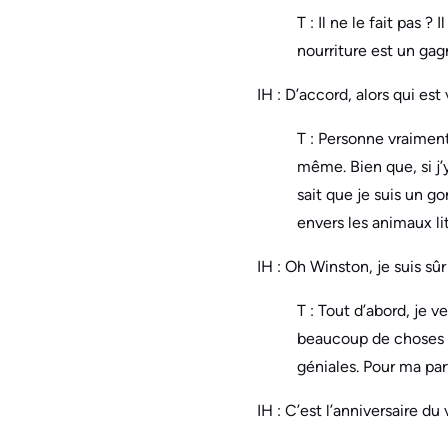
T : Il ne le fait pas ?
nourriture est un gag
IH : D’accord, alors qui est
T : Personne vraimen
même. Bien que, si j’
sait que je suis un go
envers les animaux lit
IH : Oh Winston, je suis sûr
T : Tout d’abord, je v
beaucoup de choses s
géniales. Pour ma par
IH : C’est l’anniversaire 