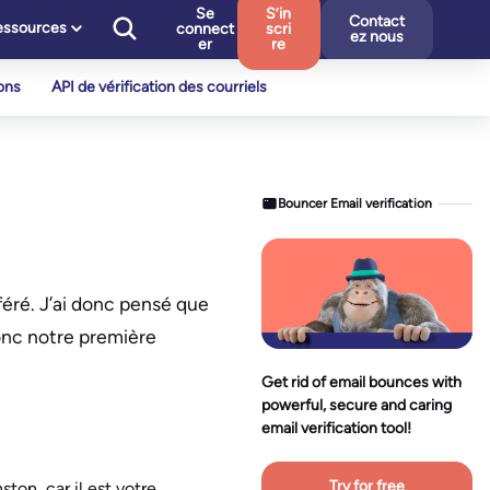
Se
S’in
Contact
essources
connect
scri
ez nous
er
re
ons
API de vérification des courriels
Bouncer Email verification
féré. J’ai donc pensé que
donc notre première
Get rid of email bounces with
powerful, secure and caring
email verification tool!
Try for free
ton, car il est votre