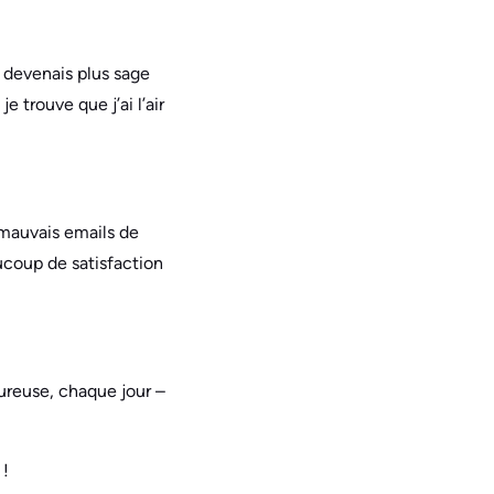
e devenais plus sage
e trouve que j’ai l’air
s mauvais emails de
aucoup de satisfaction
eureuse, chaque jour –
 !