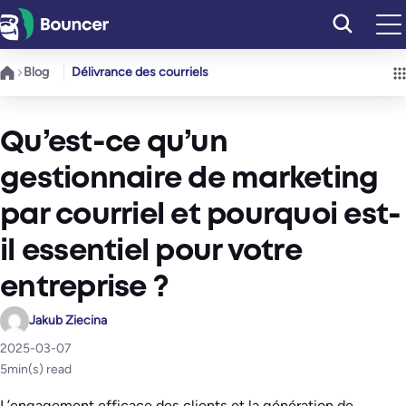
Aller
au
contenu
Blog
Délivrance des courriels
Qu’est-ce qu’un
gestionnaire de marketing
par courriel et pourquoi est-
il essentiel pour votre
entreprise ?
Jakub Ziecina
2025-03-07
5
min(s) read
L’engagement efficace des clients et la génération de