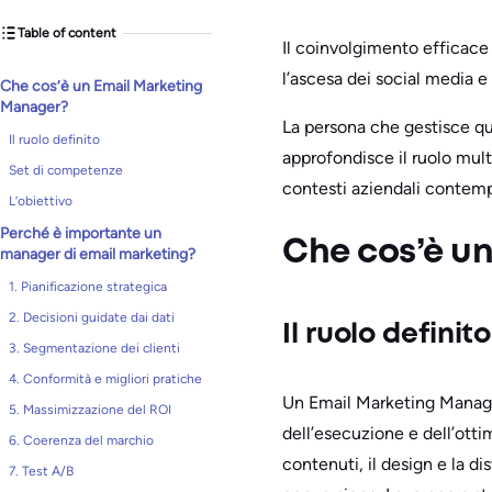
Table of content
Il coinvolgimento efficace 
l’ascesa dei social media e
Che cos’è un Email Marketing
Manager?
La persona che gestisce qu
Il ruolo definito
approfondisce il ruolo mul
Set di competenze
contesti aziendali contemp
L’obiettivo
Perché è importante un
Che cos’è u
manager di email marketing?
1. Pianificazione strategica
2. Decisioni guidate dai dati
Il ruolo definito
3. Segmentazione dei clienti
4. Conformità e migliori pratiche
Un Email Marketing Manager
5. Massimizzazione del ROI
dell’esecuzione e dell’otti
6. Coerenza del marchio
contenuti, il design e la di
7. Test A/B