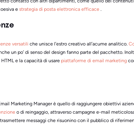
etto contatto con altri dipartimenti, come quello dei contenuti, 
coesiva e
strategia di posta elettronica efficace
.
enze
nze versatili
che unisce l’estro creativo all’acume analitico.
Co
 anche un po’ di senso del design fanno parte del pacchetto. Ino
 HTML e la capacità di usare
piattaforme di email marketing
co
Email Marketing Manager è quello di raggiungere obiettivi azien
tenzione
o di reingaggio, attraverso campagne e-mail meticolo
 trasmettere messaggi che risuonino con il pubblico di riferime