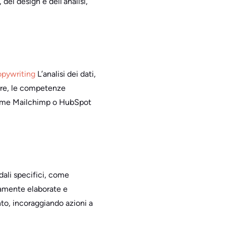
del design e dell’analisi,
pywriting
L’analisi dei dati,
ltre, le competenze
me Mailchimp o HubSpot
dali specifici, come
samente elaborate e
nto, incoraggiando azioni a