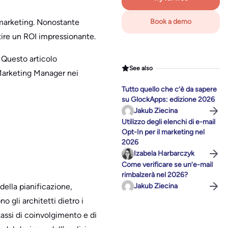
l marketing. Nonostante
Book a demo
tire un ROI impressionante.
 Questo articolo
See also
 Marketing Manager nei
Tutto quello che c’è da sapere
su GlockApps: edizione 2026
Jakub Ziecina
Utilizzo degli elenchi di e-mail
Opt-In per il marketing nel
2026
Izabela Harbarczyk
Come verificare se un’e-mail
rimbalzerà nel 2026?
ella pianificazione,
Jakub Ziecina
 gli architetti dietro i
 tassi di coinvolgimento e di