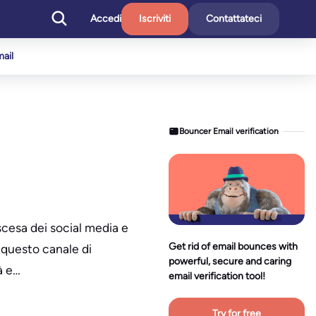
Accedi
Iscriviti
Contattateci
mail
Bouncer Email verification
scesa dei social media e
Get rid of email bounces with
 questo canale di
powerful, secure and caring
à e…
email verification tool!
Try for free