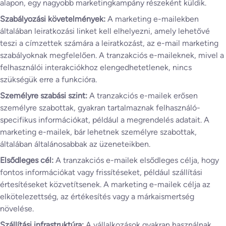
alapon, egy nagyobb marketingkampány részeként küldik.
Szabályozási követelmények:
A marketing e-mailekben
általában leiratkozási linket kell elhelyezni, amely lehetővé
teszi a címzettek számára a leiratkozást, az e-mail marketing
szabályoknak megfelelően. A tranzakciós e-maileknek, mivel a
felhasználói interakciókhoz elengedhetetlenek, nincs
szükségük erre a funkcióra.
Személyre szabási szint:
A tranzakciós e-mailek erősen
személyre szabottak, gyakran tartalmaznak felhasználó-
specifikus információkat, például a megrendelés adatait. A
marketing e-mailek, bár lehetnek személyre szabottak,
általában általánosabbak az üzeneteikben.
Elsődleges cél:
A tranzakciós e-mailek elsődleges célja, hogy
fontos információkat vagy frissítéseket, például szállítási
értesítéseket közvetítsenek. A marketing e-mailek célja az
elkötelezettség, az értékesítés vagy a márkaismertség
növelése.
Szállítási infrastruktúra:
A vállalkozások gyakran használnak