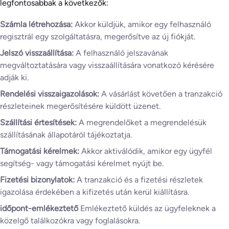
legfontosabbak a következők:
Számla létrehozása:
Akkor küldjük, amikor egy felhasználó
regisztrál egy szolgáltatásra, megerősítve az új fiókját.
Jelszó visszaállítása:
A felhasználó jelszavának
megváltoztatására vagy visszaállítására vonatkozó kérésére
adják ki.
Rendelési visszaigazolások:
A vásárlást követően a tranzakció
részleteinek megerősítésére küldött üzenet.
Szállítási értesítések:
A megrendelőket a megrendelésük
szállításának állapotáról tájékoztatja.
Támogatási kérelmek:
Akkor aktiválódik, amikor egy ügyfél
segítség- vagy támogatási kérelmet nyújt be.
Fizetési bizonylatok:
A tranzakció és a fizetési részletek
igazolása érdekében a kifizetés után kerül kiállításra.
időpont-emlékeztető
Emlékeztető küldés az ügyfeleknek a
közelgő találkozókra vagy foglalásokra.