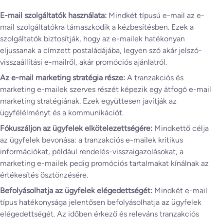
E-mail szolgáltatók használata:
Mindkét típusú e-mail az e-
mail szolgáltatókra támaszkodik a kézbesítésben. Ezek a
szolgáltatók biztosítják, hogy az e-mailek hatékonyan
eljussanak a címzett postaládájába, legyen szó akár jelszó-
visszaállítási e-mailről, akár promóciós ajánlatról.
Az e-mail marketing stratégia része:
A tranzakciós és
marketing e-mailek szerves részét képezik egy átfogó e-mail
marketing stratégiának. Ezek együttesen javítják az
ügyfélélményt és a kommunikációt.
Fókuszáljon az ügyfelek elkötelezettségére:
Mindkettő célja
az ügyfelek bevonása: a tranzakciós e-mailek kritikus
információkat, például rendelés-visszaigazolásokat, a
marketing e-mailek pedig promóciós tartalmakat kínálnak az
értékesítés ösztönzésére.
Befolyásolhatja az ügyfelek elégedettségét:
Mindkét e-mail
típus hatékonysága jelentősen befolyásolhatja az ügyfelek
elégedettségét. Az időben érkező és releváns tranzakciós