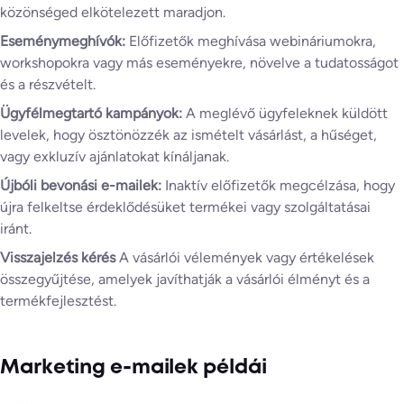
közönséged elkötelezett maradjon.
Eseménymeghívók:
Előfizetők meghívása webináriumokra,
workshopokra vagy más eseményekre, növelve a tudatosságot
és a részvételt.
Ügyfélmegtartó kampányok:
A meglévő ügyfeleknek küldött
levelek, hogy ösztönözzék az ismételt vásárlást, a hűséget,
vagy exkluzív ajánlatokat kínáljanak.
Újbóli bevonási e-mailek:
Inaktív előfizetők megcélzása, hogy
újra felkeltse érdeklődésüket termékei vagy szolgáltatásai
iránt.
Visszajelzés kérés
A vásárlói vélemények vagy értékelések
összegyűjtése, amelyek javíthatják a vásárlói élményt és a
termékfejlesztést.
Marketing e-mailek példái