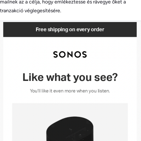
mailnek az a célja, hogy emlékeztesse és rávegye őket a
tranzakció véglegesítésére.