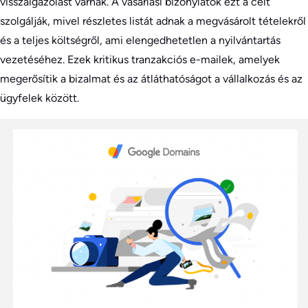
visszaigazolást várnak. A vásárlási bizonylatok ezt a célt
szolgálják, mivel részletes listát adnak a megvásárolt tételekről
és a teljes költségről, ami elengedhetetlen a nyilvántartás
vezetéséhez. Ezek kritikus tranzakciós e-mailek, amelyek
megerősítik a bizalmat és az átláthatóságot a vállalkozás és az
ügyfelek között.