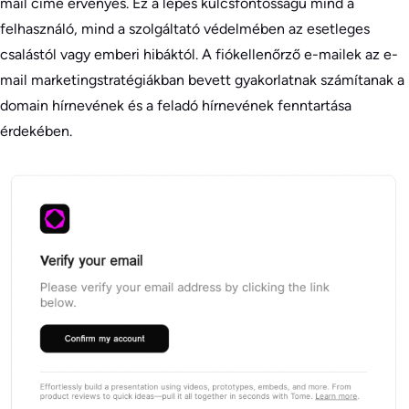
mail címe érvényes. Ez a lépés kulcsfontosságú mind a
felhasználó, mind a szolgáltató védelmében az esetleges
csalástól vagy emberi hibáktól. A fiókellenőrző e-mailek az e-
mail marketingstratégiákban bevett gyakorlatnak számítanak a
domain hírnevének és a feladó hírnevének fenntartása
érdekében.