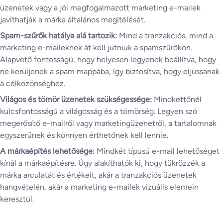
üzenetek vagy a jól megfogalmazott marketing e-mailek
javíthatják a márka általános megítélését.
Spam-szűrők hatálya alá tartozik:
Mind a tranzakciós, mind a
marketing e-maileknek át kell jutniuk a spamszűrőkön.
Alapvető fontosságú, hogy helyesen legyenek beállítva, hogy
ne kerüljenek a spam mappába, így biztosítva, hogy eljussanak
a célközönséghez.
Világos és tömör üzenetek szükségessége:
Mindkettőnél
kulcsfontosságú a világosság és a tömörség. Legyen szó
megerősítő e-mailről vagy marketingüzenetről, a tartalomnak
egyszerűnek és könnyen érthetőnek kell lennie.
A márkaépítés lehetősége:
Mindkét típusú e-mail lehetőséget
kínál a márkaépítésre. Úgy alakíthatók ki, hogy tükrözzék a
márka arculatát és értékeit, akár a tranzakciós üzenetek
hangvételén, akár a marketing e-mailek vizuális elemein
keresztül.