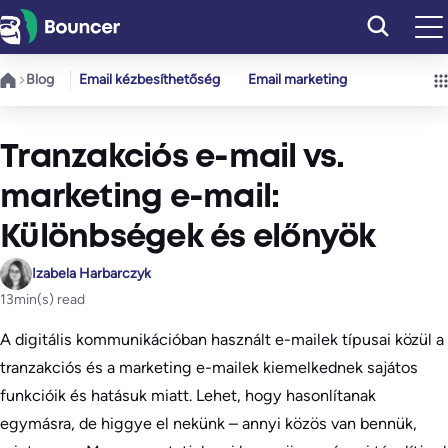
Ugrás
a
tartalomhoz
Blog
Email kézbesíthetőség
Email marketing
Tranzakciós e-mail vs.
marketing e-mail:
Különbségek és előnyök
Izabela Harbarczyk
13
min(s) read
A digitális kommunikációban használt e-mailek típusai közül a
tranzakciós és a marketing e-mailek kiemelkednek sajátos
funkcióik és hatásuk miatt. Lehet, hogy hasonlítanak
egymásra, de higgye el nekünk – annyi közös van bennük,