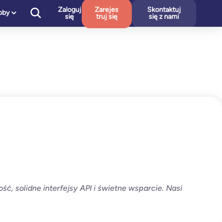
Zaloguj
Zarejes
Skontaktuj
oby
się
truj się
się z nami
, solidne interfejsy API i świetne wsparcie. Nasi