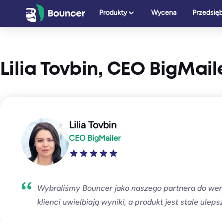
Przejdź
Produkty
Wycena
Przedsię
do
treści
Lilia Tovbin, CEO BigMail
Lilia Tovbin
CEO BigMailer
Wybraliśmy Bouncer jako naszego partnera do weryf
klienci uwielbiają wyniki, a produkt jest stale ulep