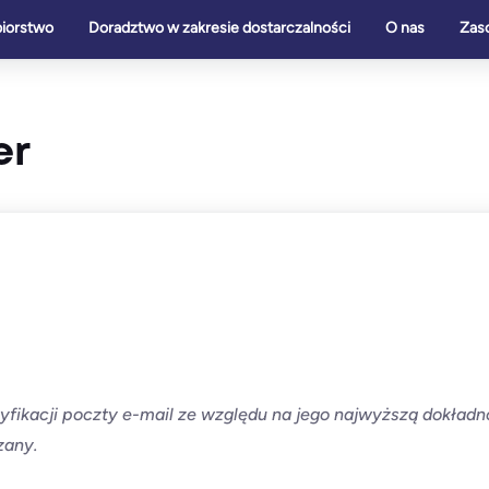
biorstwo
Doradztwo w zakresie dostarczalności
O nas
Zas
er
ikacji poczty e-mail ze względu na jego najwyższą dokładność
szany.