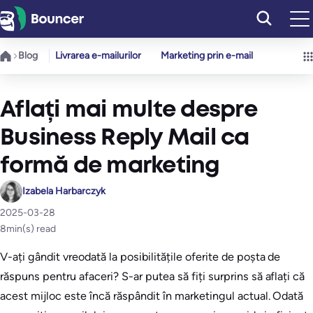
Sari
la
conținut
Blog
Livrarea e-mailurilor
Marketing prin e-mail
Aflați mai multe despre
Business Reply Mail ca
formă de marketing
Izabela Harbarczyk
2025-03-28
8
min(s) read
V-ați gândit vreodată la posibilitățile oferite de poșta de
răspuns pentru afaceri? S-ar putea să fiți surprins să aflați că
acest mijloc este încă răspândit în marketingul actual. Odată