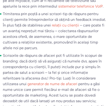
pe alte mijloace, cum ar fi reclamele de televiziune sau
apelurile la rece prin intermediul
sistemelor telefonice VoIP
.
Trimiterea prin poștă a unei scrisori-tip de răspuns pentru
clienți permite întreprinderilor să obțină un feedback imediat.
În plus față de stabilirea unei
relații cu clienții
– care poate fi
un avantaj neprețuit mai târziu – colectarea răspunsurilor
acestora oferă, de asemenea, o mare oportunitate de
cultivare a relațiilor existente, promovând în același timp
altele noi pe parcurs.
Scrisorile de răspuns de afaceri pot fi utilizate în scopuri de
branding: dacă doriți să vă asigurați că numele dvs. apare în
corespondența cu clienții, îl puteți include pur și simplu în
partea de salut a scrisorii – la fel și orice informație
referitoare la afacerea dvs.! Pro-tip: Luați în considerare
utilizarea unui
generator de nume de afaceri
pentru a găsi
nume unice care permit fiecărui e-mail de afaceri să fie o
oportunitate de marketing. Acest lucru se poate dovedi
deosebit de util dacă lansați un nou produs sau serviciu;