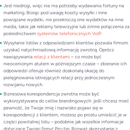
Jest niedrogi, więc nie ma potrzeby wydawania fortuny na
marketing. Biorąc pod uwagę koszty wysyłki i inne
powiązane wydatki, nie przekroczą one wydatków na inne
media, takie jak reklamy telewizyjne lub zimne połączenia za
pośrednictwem
systemów telefonicznych VoIP
.
Wysyłanie listów z odpowiedziami klientów pozwala firmom
uzyskać natychmiastową informację zwrotną. Oprócz
nawiązywania
relacji z klientami
– co może być
nieocenionym atutem w późniejszym czasie – zbieranie ich
odpowiedzi oferuje również doskonałą okazję do
pielęgnowania istniejących relacji przy jednoczesnym
rozwijaniu nowych.
Biznesowa korespondencja zwrotna może być
wykorzystywana do celów brandingowych: jeśli chcesz mieć
pewność, że Twoje imię i nazwisko pojawi się w
korespondencji z klientem, możesz po prostu umieścić je w
części powitalnej listu – podobnie jak wszelkie informacje
dotyczące Twojej firmy! Pro-tip: Rozważ skorzystanie z