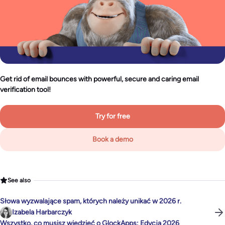
Get rid of email bounces with powerful, secure and caring email
verification tool!
Try for free
Book a demo
See also
Słowa wyzwalające spam, których należy unikać w 2026 r.
Izabela Harbarczyk
Wszystko, co musisz wiedzieć o GlockApps: Edycja 2026