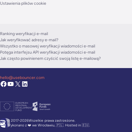
Ustawienia plików cookie
Ranking weryfikacji e-mail
Jak weryfikować adresy e-mail?
Wszystko o masowej weryfikacji wiadomości e-mail
Potęga interfejsu API weryfikacji wiadomości e-mail
Jak często powinienem czyścić swoją listę e-mailową?
hello@usebouncer.com
© 2017-2026Wszelkie
prawa zastrzeżone.
Wykonano z ❤️ we Wrocławiu, 🇵🇱. Hosted in 🇪🇺.