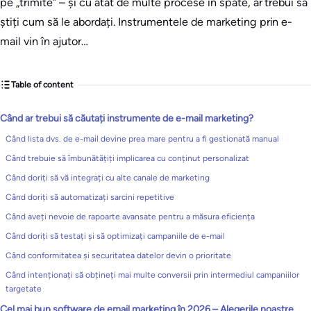
pe „trimite” – și cu atât de multe procese în spate, ar trebui să
știți cum să le abordați. Instrumentele de marketing prin e-
mail vin în ajutor…
Table of content
Când ar trebui să căutați instrumente de e-mail marketing?
Când lista dvs. de e-mail devine prea mare pentru a fi gestionată manual
Când trebuie să îmbunătățiți implicarea cu conținut personalizat
Când doriți să vă integrați cu alte canale de marketing
Când doriți să automatizați sarcini repetitive
Când aveți nevoie de rapoarte avansate pentru a măsura eficiența
Când doriți să testați și să optimizați campaniile de e-mail
Când conformitatea și securitatea datelor devin o prioritate
Când intenționați să obțineți mai multe conversii prin intermediul campaniilor
targetate
Cel mai bun software de email marketing în 2026 – Alegerile noastre