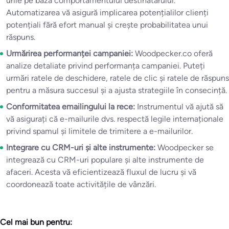
urile pe baza comportamentului destinatarului.
Automatizarea vă asigură implicarea potențialilor clienți
potențiali fără efort manual și crește probabilitatea unui
răspuns.
Urmărirea performanței campaniei:
Woodpecker.co oferă
analize detaliate privind performanța campaniei. Puteți
urmări ratele de deschidere, ratele de clic și ratele de răspuns
pentru a măsura succesul și a ajusta strategiile în consecință.
Conformitatea emailingului la rece:
Instrumentul vă ajută să
vă asigurați că e-mailurile dvs. respectă legile internaționale
privind spamul și limitele de trimitere a e-mailurilor.
Integrare cu CRM-uri și alte instrumente:
Woodpecker se
integrează cu CRM-uri populare și alte instrumente de
afaceri. Acesta vă eficientizează fluxul de lucru și vă
coordonează toate activitățile de vânzări.
Cel mai bun pentru: