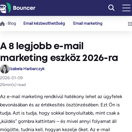
Ugrás
a
tartalomhoz
Blog
Email kézbesíthetőség
Email marketing
A 8 legjobb e-mail
marketing eszköz 2026-ra
Izabela Harbarczyk
2026-01-09
26
min(s) read
Az e-mail marketing rendkívül hatékony lehet az ügyfelek
bevonásában és az értékesítés ösztönzésében. Ezt Ön is
tudja. Azt is tudja, hogy sokkal bonyolultabb, mint csak a
„küldés” gombra kattintani – és mivel annyi folyamat áll
mögötte, tudnia kell, hogyan kezelje őket. Az e-mail