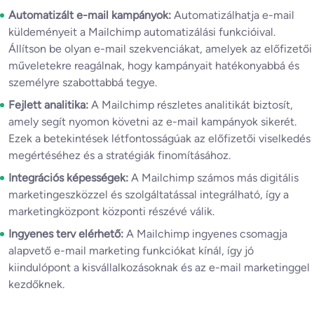
Automatizált e-mail kampányok:
Automatizálhatja e-mail
küldeményeit a Mailchimp automatizálási funkcióival.
Állítson be olyan e-mail szekvenciákat, amelyek az előfizetői
műveletekre reagálnak, hogy kampányait hatékonyabbá és
személyre szabottabbá tegye.
Fejlett analitika:
A Mailchimp részletes analitikát biztosít,
amely segít nyomon követni az e-mail kampányok sikerét.
Ezek a betekintések létfontosságúak az előfizetői viselkedés
megértéséhez és a stratégiák finomításához.
Integrációs képességek:
A Mailchimp számos más digitális
marketingeszközzel és szolgáltatással integrálható, így a
marketingközpont központi részévé válik.
Ingyenes terv elérhető:
A Mailchimp ingyenes csomagja
alapvető e-mail marketing funkciókat kínál, így jó
kiindulópont a kisvállalkozásoknak és az e-mail marketinggel
kezdőknek.