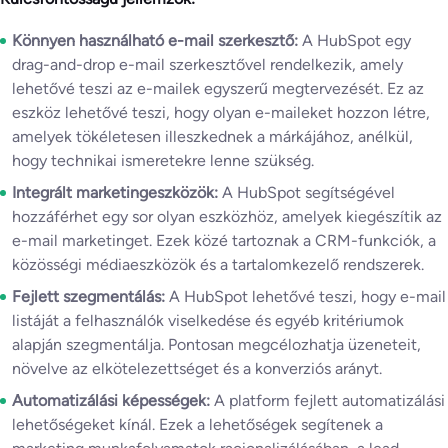
Könnyen használható e-mail szerkesztő:
A HubSpot egy
drag-and-drop e-mail szerkesztővel rendelkezik, amely
lehetővé teszi az e-mailek egyszerű megtervezését. Ez az
eszköz lehetővé teszi, hogy olyan e-maileket hozzon létre,
amelyek tökéletesen illeszkednek a márkájához, anélkül,
hogy technikai ismeretekre lenne szükség.
Integrált marketingeszközök:
A HubSpot segítségével
hozzáférhet egy sor olyan eszközhöz, amelyek kiegészítik az
e-mail marketinget. Ezek közé tartoznak a CRM-funkciók, a
közösségi médiaeszközök és a tartalomkezelő rendszerek.
Fejlett szegmentálás:
A HubSpot lehetővé teszi, hogy e-mail
listáját a felhasználók viselkedése és egyéb kritériumok
alapján szegmentálja. Pontosan megcélozhatja üzeneteit,
növelve az elkötelezettséget és a konverziós arányt.
Automatizálási képességek:
A platform fejlett automatizálási
lehetőségeket kínál. Ezek a lehetőségek segítenek a