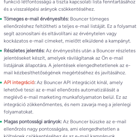
funkció létfontosságú a tiszta kapcsolati lista fenntartásához
és a visszalépési arányok csökkentéséhez.
Tömeges e-mail érvényesítés:
Bouncer tömeges
ellenőrzéshez feltöltheti a teljes e-mail listáját. Ez a folyamat
segít azonosítani és eltávolítani az érvénytelen vagy
kockázatos e-mail címeket, mielőtt elküldené a kampányt.
Részletes jelentés:
Az érvényesítés után a Bouncer részletes
jelentéseket készít, amelyek rávilágítanak az Ön e-mail
listájának állapotára. A jelentések elengedhetetlenek az e-
mail kézbesíthetőségének megértéséhez és javításához.
API integráció
:
Az Bouncer API integrációt kínál, amely
lehetővé teszi az e-mail ellenőrzés automatizálását a
meglévő e-mail marketing munkafolyamaton belül. Ez az
integráció zökkenőmentes, és nem zavarja meg a jelenlegi
folyamatokat.
Magas pontossági arányok:
Az Bouncer büszke az e-mail
ellenőrzés nagy pontosságára, ami elengedhetetlen a
költségek csökkentéséhez és az e-mail kampányok