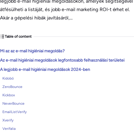
legjobb e-mail higiéniai megoldásokon, amelyek segítségével
átfésülheti a listáját, és jobb e-mail marketing ROI-t érhet el.
Akár a gépelési hibák javításáról,…
Table of content
Mi az az e-mail higiéniai megoldás?
Az e-mail higiéniai megoldások legfontosabb felhasználási területei
A legjobb e-mail higiéniai megoldások 2024-ben
Kidobó
ZeroBounce
Kickbox
NeverBounce
EmailListVerify
Xverify
Verifalia