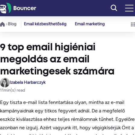
Ugrás
a
tartalomhoz
Blog
Email kézbesíthetőség
Email marketing
9 top email higiéniai
megoldás az email
marketingesek számára
Izabela Harbarczyk
11
min(s) read
Egy tiszta e-mail lista fenntartása olyan, mintha az e-mail
kampányaidnak egy titkos fegyvert adnál. De a megfelelő
eszköz kiválasztása ehhez teljes rémálomnak tűnhet. Egyelőre
azonban ne izgulj. Azért vagyunk itt, hogy végigkísérjük Önt a