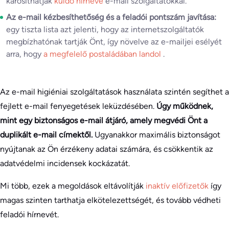
károsíthatják
küldő hírneve
e-mail szolgáltatókkal.
Az e-mail kézbesíthetőség és a feladói pontszám javítása:
egy tiszta lista azt jelenti, hogy az internetszolgáltatók
megbízhatónak tartják Önt, így növelve az e-mailjei esélyét
arra, hogy
a megfelelő postaládában landol
.
Az e-mail higiéniai szolgáltatások használata szintén segíthet a
fejlett e-mail fenyegetések leküzdésében.
Úgy működnek,
mint egy biztonságos e-mail átjáró, amely megvédi Önt a
duplikált e-mail címektől.
Ugyanakkor maximális biztonságot
nyújtanak az Ön érzékeny adatai számára, és csökkentik az
adatvédelmi incidensek kockázatát.
Mi több, ezek a megoldások eltávolítják
inaktív előfizetők
így
magas szinten tarthatja elkötelezettségét, és tovább védheti
feladói hírnevét.