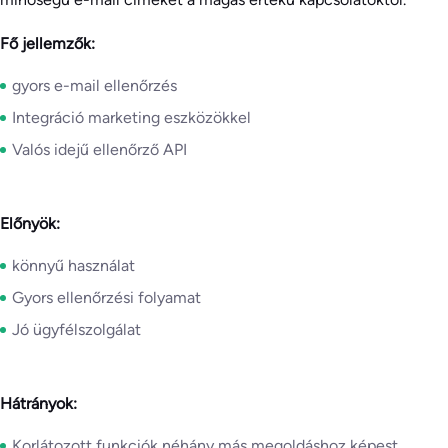
Fő jellemzők:
gyors e-mail ellenőrzés
Integráció marketing eszközökkel
Valós idejű ellenőrző API
Előnyök:
könnyű használat
Gyors ellenőrzési folyamat
Jó ügyfélszolgálat
Hátrányok:
Korlátozott funkciók néhány más megoldáshoz képest