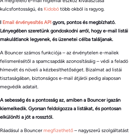
A megfelelő e-mail higiéniai eszköz kiválasztása
kulcsfontosságú, és
Kidobó
több okból is ragyog.
I
Email érvényesítés API
gyors, pontos és megbízható.
Lényegében szeretünk gondoskodni arról, hogy e-mail listái
makulátlanok legyenek, és üzenetei célba találjanak.
A Bouncer számos funkciója – az érvénytelen e-mailek
felismerésétől a spamcsapdák azonosításáig – védi a feladó
hírnevét és növeli a kézbesíthetőséget. Bizalmat ad listái
tisztaságában, biztonságos e-mail átjárói pedig alaposan
megvédik adatait.
A sebesség és a pontosság az, amiben a Bouncer igazán
kiemelkedik. Gyorsan feldolgozza a listákat, és pontosan
elkülöníti a jót a rossztól.
Ráadásul a Bouncer
megfizethető
– nagyszerű szolgáltatást