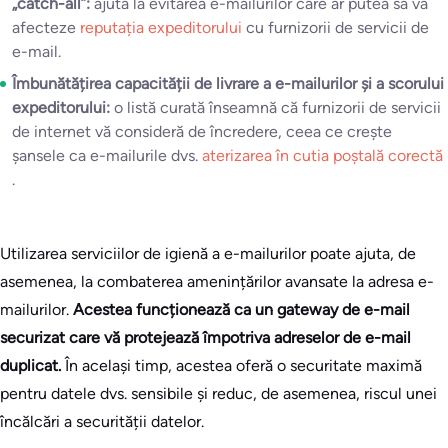
„catch-all”:
ajută la evitarea e-mailurilor care ar putea să vă
afecteze
reputația expeditorului
cu furnizorii de servicii de
e-mail.
Îmbunătățirea capacității de livrare a e-mailurilor și a scorului
expeditorului:
o listă curată înseamnă că furnizorii de servicii
de internet vă consideră de încredere, ceea ce crește
șansele ca e-mailurile dvs.
aterizarea în cutia poștală corectă
.
Utilizarea serviciilor de igienă a e-mailurilor poate ajuta, de
asemenea, la combaterea amenințărilor avansate la adresa e-
mailurilor.
Acestea funcționează ca un gateway de e-mail
securizat care vă protejează împotriva adreselor de e-mail
duplicat.
În același timp, acestea oferă o securitate maximă
pentru datele dvs. sensibile și reduc, de asemenea, riscul unei
încălcări a securității datelor.