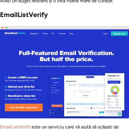
Aveți un buget restrâns și o listă foarte mare de curățat.
EmailListVerify
EmailListVerify
este un serviciu care vă ajută să scăpați de