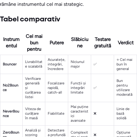
rămâne instrumentul cel mai strategic.
Tabel comparativ
Cel mai
Instrum
Slăbiciu
Testare
bun
Putere
Verdict
entul
ne
gratuită
pentru
Acuratețe,
⭐ Cel mai
Livrabilitat
Niciunul
Bouncer
integrări,
✅
bun în
e scalabilă
major
încredere
general
Verificare
Bun
generală
Focalizare
Funcții și
No2Boun
pentru
și
rapidă,
integrări
✅
ce
utilizare
curățarea
catch-all
limitate
moderată
listei
Mai puține
Viteza de
Linie de
NeverBou
caracterist
curățare
Fiabilitate
❌
bază
nce
ici
în masă
solidă
avansate
Analiză și
Detectare
ZeroBoun
Complexit
Opțiune
scoring
a profundă
❌