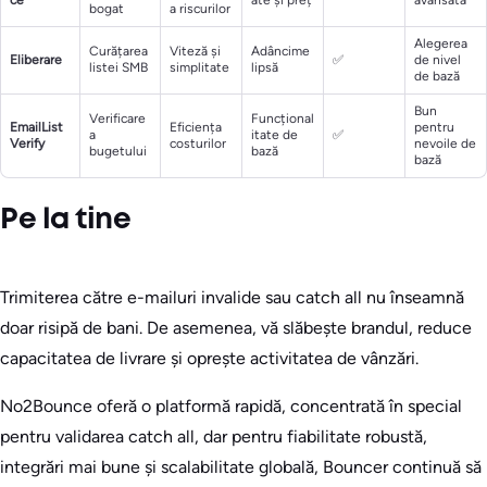
ce
ate și preț
avansată
bogat
a riscurilor
Alegerea
Curățarea
Viteză și
Adâncime
Eliberare
✅
de nivel
listei SMB
simplitate
lipsă
de bază
Bun
Verificare
Funcțional
EmailList
Eficiența
pentru
a
itate de
✅
Verify
costurilor
nevoile de
bugetului
bază
bază
Pe la tine
Trimiterea către e-mailuri invalide sau catch all nu înseamnă
doar risipă de bani. De asemenea, vă slăbește brandul, reduce
capacitatea de livrare și oprește activitatea de vânzări.
No2Bounce oferă o platformă rapidă, concentrată în special
pentru validarea catch all, dar pentru fiabilitate robustă,
integrări mai bune și scalabilitate globală, Bouncer continuă să