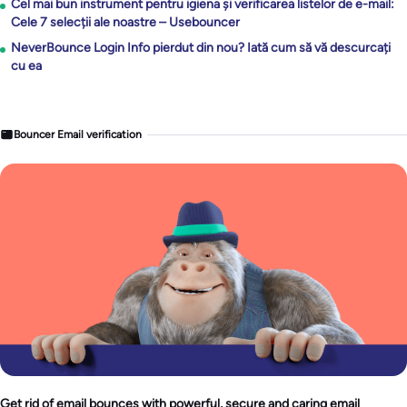
Cel mai bun instrument pentru igiena și verificarea listelor de e-mail:
Cele 7 selecții ale noastre – Usebouncer
NeverBounce Login Info pierdut din nou? Iată cum să vă descurcați
cu ea
Bouncer Email verification
Get rid of email bounces with powerful, secure and caring email