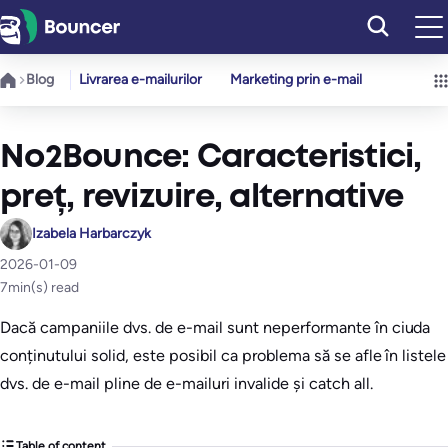
Sari
la
conținut
Blog
Livrarea e-mailurilor
Marketing prin e-mail
No2Bounce: Caracteristici,
preț, revizuire, alternative
Izabela Harbarczyk
2026-01-09
7
min(s) read
Dacă campaniile dvs. de e-mail sunt neperformante în ciuda
conținutului solid, este posibil ca problema să se afle în listele
dvs. de e-mail pline de e-mailuri invalide și catch all.
Table of content