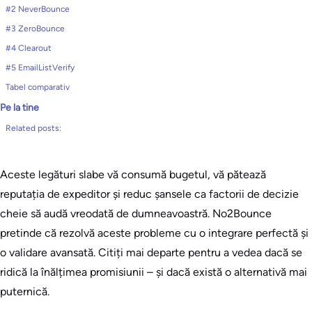
#2 NeverBounce
#3 ZeroBounce
#4 Clearout
#5 EmailListVerify
Tabel comparativ
Pe la tine
Related posts:
Aceste legături slabe vă consumă bugetul, vă pătează
reputația de expeditor și reduc șansele ca factorii de decizie
cheie să audă vreodată de dumneavoastră. No2Bounce
pretinde că rezolvă aceste probleme cu o integrare perfectă și
o validare avansată. Citiți mai departe pentru a vedea dacă se
ridică la înălțimea promisiunii – și dacă există o alternativă mai
puternică.