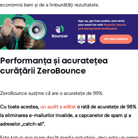
economisi bani și de a îmbunătăți rezultatele.
Performanța și acuratețea
curățării ZeroBounce
ZeroBounce susține că are o acuratețe de 99%.
Cu toate acestea,
un audit a arătat
o rată de acuratețe de 98%
la eliminarea e-mailurilor invalide, a capcanelor de spam și a
adreselor „catch-all”.
Este totuși mai mare decât media industriei, deci este un semn