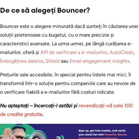
De ce să alegeți Bouncer?
Bouncer este o alegere minunată dacă sunteți în căutarea unei
soluții prietenoase cu bugetul, cu o mare precizie și
caracteristici avansate. La urma urmei, pe lângă curățarea e-
mailurilor, oferă și
API de verificare a e-mailurilor
,
AutoClean
,
Îmbogățirea datelor
,
Shield
sau
Email engagement insights
.
Prețurile sale accesibile, în special pentru listele mai mici, îl
transformă într-o soluție pentru companiile care au nevoie de
o verificare fiabilă a e-mailurilor fără costuri ridicate.
Nu așteptați – încercați-l astăzi și
revendicați-vă cele 100
de credite gratuite
.