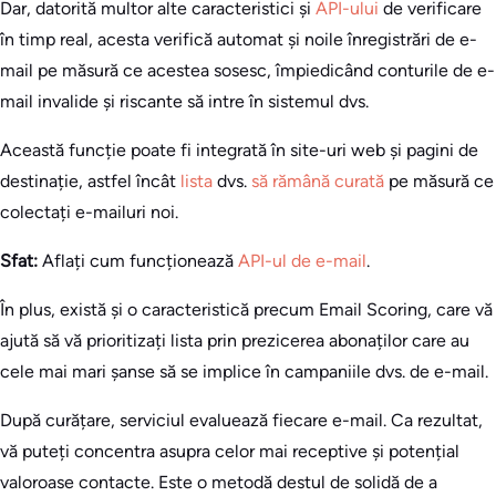
Dar, datorită multor alte caracteristici și
API-ului
de verificare
în timp real, acesta verifică automat și noile înregistrări de e-
mail pe măsură ce acestea sosesc, împiedicând conturile de e-
mail invalide și riscante să intre în sistemul dvs.
Această funcție poate fi integrată în site-uri web și pagini de
destinație, astfel încât
lista
dvs.
să rămână curată
pe măsură ce
colectați e-mailuri noi.
Sfat:
Aflați cum funcționează
API-ul de e-mail
.
În plus, există și o caracteristică precum Email Scoring, care vă
ajută să vă prioritizați lista prin prezicerea abonaților care au
cele mai mari șanse să se implice în campaniile dvs. de e-mail.
După curățare, serviciul evaluează fiecare e-mail. Ca rezultat,
vă puteți concentra asupra celor mai receptive și potențial
valoroase contacte. Este o metodă destul de solidă de a