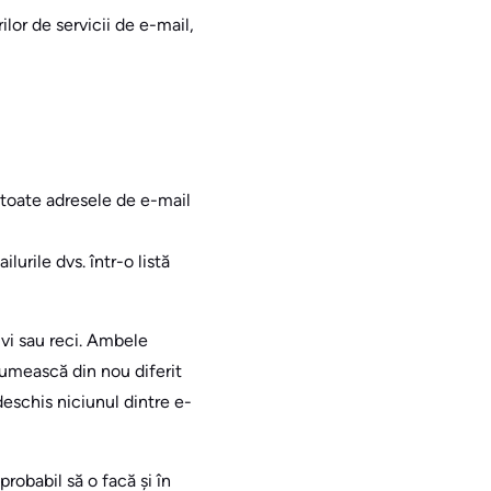
ilor de servicii de e-mail,
i toate adresele de e-mail
urile dvs. într-o listă
tivi sau reci. Ambele
numească din nou diferit
 deschis niciunul dintre e-
robabil să o facă și în