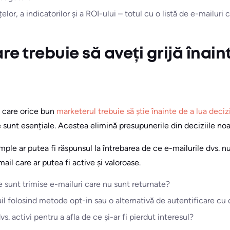
or, a indicatorilor și a ROI-ului – totul cu o listă de e-mailuri 
re trebuie să aveți grijă înai
e care orice bun
marketerul trebuie să știe înainte de a lua decizi
 sunt esențiale. Acestea elimină presupunerile din deciziile noa
mple ar putea fi răspunsul la întrebarea de ce e-mailurile dvs. 
ail care ar putea fi active și valoroase.
ce sunt trimise e-mailuri care nu sunt returnate?
l folosind metode opt-in sau o alternativă de autentificare cu d
. activi pentru a afla de ce și-ar fi pierdut interesul?