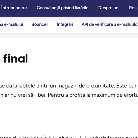
Întreprindere
Consultanță privind livrările
Despre noi
Res
ea e-mailului
Bouncer
Integrări
API de verificare a e-mailurilo
 final
ese ca la laptele dintr-un magazin de proximitate. Este bu
iar nu vrei să-l bei. Pentru a profita la maximum de efortu
 e-mail, vă puteți gândi la adrese ca la laptele dintr-un magazi