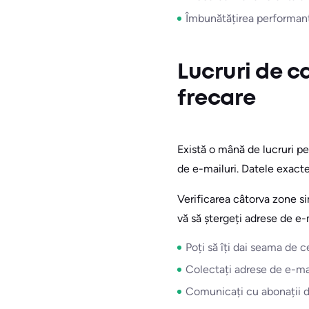
Îmbunătățirea performanțel
Lucruri de ca
frecare
Există o mână de lucruri p
de e-mailuri. Datele exacte
Verificarea câtorva zone si
vă să ștergeți adrese de e-m
Poți să îți dai seama de 
Colectați adrese de e-mai
Comunicați cu abonații dvs