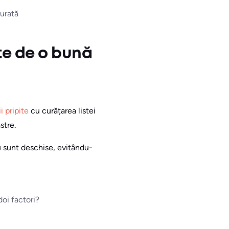
curată
nte de o bună
i pripite
cu curățarea listei
stre.
nu sunt deschise, evitându-
oi factori?