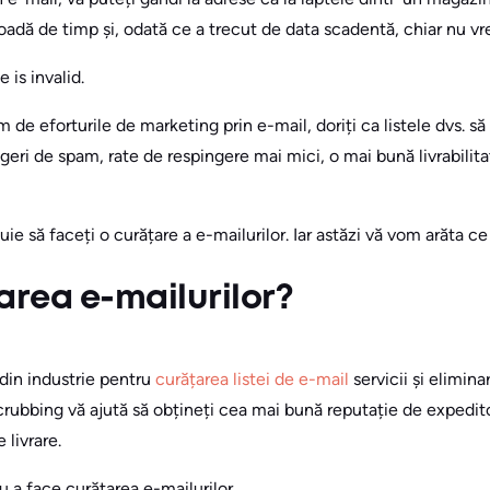
adă de timp și, odată ce a trecut de data scadentă, chiar nu vrei
 is invalid.
 de eforturile de marketing prin e-mail, doriți ca listele dvs. să
geri de spam, rate de respingere mai mici, o mai bună livrabilitat
ie să faceți o curățare a e-mailurilor. Iar astăzi vă vom arăta ce
area e-mailurilor?
din industrie pentru
curățarea listei de e-mail
servicii și elimin
crubbing vă ajută să obțineți cea mai bună reputație de expeditor
 livrare.
 a face curățarea e-mailurilor.