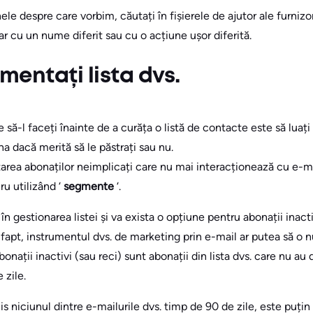
le despre care vorbim, căutați în fișierele de ajutor ale furnizor
ar cu un nume diferit sau cu o acțiune ușor diferită.
mentați lista dvs.
e să-l faceți înainte de a curăța o listă de contacte este să luaț
a dacă merită să le păstrați sau nu.
area abonaților neimplicați care nu mai interacționează cu e-mail
ru utilizând ‘
segmente
‘.
‘ în gestionarea listei și va exista o opțiune pentru abonații inac
fapt, instrumentul dvs. de marketing prin e-mail ar putea să o 
bonații inactivi (sau reci) sunt abonații din lista dvs. care nu au
 zile.
 niciunul dintre e-mailurile dvs. timp de 90 de zile, este puțin p