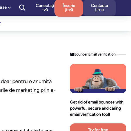
Conectați
Înscrie
Contacta
urse
-vă
ți-vă
ți-ne
r
Bouncer Email verification
n doar pentru o anumită
rile de marketing prin e-
Get rid of email bounces with
powerful, secure and caring
email verification tool!
Try for free
n de proximitate. Este bun