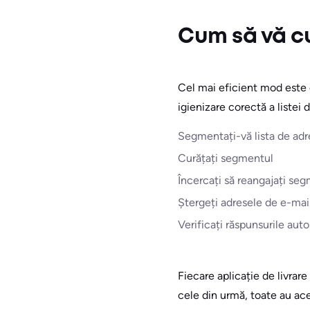
Cum să vă cu
Cel mai eficient mod este de
igienizare corectă a listei 
Segmentați-vă lista de adr
Curățați segmentul
Încercați să reangajați se
Ștergeți adresele de e-mail 
Verificați răspunsurile auto
Fiecare aplicație de livrare
cele din urmă, toate au ac