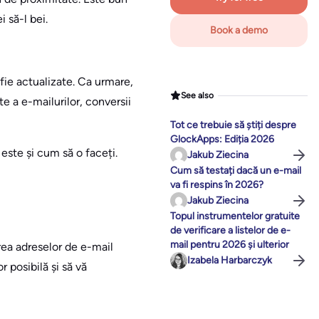
 să-l bei.
Book a demo
 fie actualizate. Ca urmare,
See also
e a e-mailurilor, conversii
Tot ce trebuie să știți despre
GlockApps: Ediția 2026
 este și cum să o faceți.
Jakub Ziecina
Cum să testați dacă un e-mail
va fi respins în 2026?
Jakub Ziecina
Topul instrumentelor gratuite
de verificare a listelor de e-
mail pentru 2026 și ulterior
area adreselor de e-mail
Izabela Harbarczyk
 posibilă și să vă