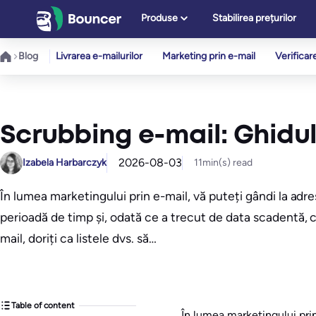
Sari
Produse
Stabilirea prețurilor
la
conținut
Blog
Livrarea e-mailurilor
Marketing prin e-mail
Verificar
Scrubbing e-mail: Ghidul
2026-08-03
Izabela Harbarczyk
11
min(s) read
În lumea marketingului prin e-mail, vă puteți gândi la adr
perioadă de timp și, odată ce a trecut de data scadentă, ch
mail, doriți ca listele dvs. să…
Table of content
În lumea marketingului prin