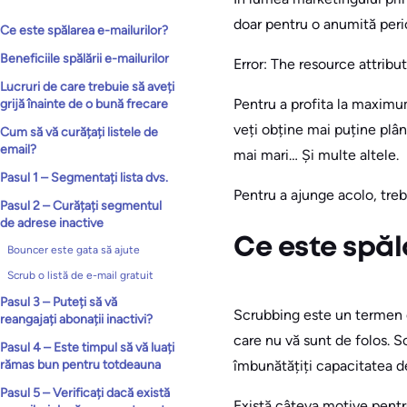
doar pentru o anumită perio
Ce este spălarea e-mailurilor?
Beneficiile spălării e-mailurilor
Error: The resource attribute
Lucruri de care trebuie să aveți
Pentru a profita la maximum
grijă înainte de o bună frecare
veți obține mai puține plân
Cum să vă curățați listele de
email?
mai mari… Și multe altele.
Pasul 1 – Segmentați lista dvs.
Pentru a ajunge acolo, trebu
Pasul 2 – Curățați segmentul
de adrese inactive
Ce este spăl
Bouncer este gata să ajute
Scrub o listă de e-mail gratuit
Pasul 3 – Puteți să vă
Scrubbing este un termen 
reangajați abonații inactivi?
care nu vă sunt de folos. S
Pasul 4 – Este timpul să vă luați
îmbunătățiți capacitatea de
rămas bun pentru totdeauna
Pasul 5 – Verificați dacă există
Există câteva motive pentru