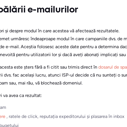
pălării e-mailurilor
ri și despre modul în care acestea vă afectează rezultatele.
internet urmăresc îndeaproape modul în care campaniile dvs. de m
 de e-mail. Aceștia folosesc aceste date pentru a determina dac
voită pentru utilizatorii lor și dacă aveți abonați implicați sau
cesta este șters fără a fi citit sau trimis direct în
dosarul de sp
ii dvs. fac același lucru, atunci ISP-ul decide că nu sunteți o su
 spam sau, mai rău, vă blochează domeniul.
i va avea ca rezultat:
pam
dere
, ratele de click, reputația expeditorului și plasarea în inbox
 bugetului