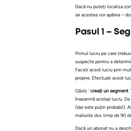
Dacă nu puteți localiza zone
iar acestea vor apărea – do
Pasul 1 – Seg
Primul lucru pe care trebui
suspecte pentru a determin
Faceți acest lucru prin mut
proprie. Efectuați acest luc
Găsiți ‘
creați un segment
înseamnă același lucru. De 
(dar este puțin probabil). A
mailurile dvs. timp de 90 de
Dacă un abonat nu a deschis