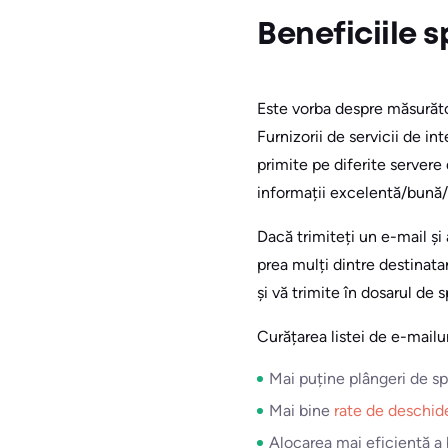
Beneficiile s
Este vorba despre măsurăto
Furnizorii de servicii de 
primite pe diferite servere
informații excelentă/bună/ne
Dacă trimiteți un e-mail și a
prea mulți dintre destinatar
și vă trimite în dosarul de
Curățarea listei de e-mailur
Mai puține plângeri de s
Mai bine
rate de deschi
Alocarea mai eficientă a