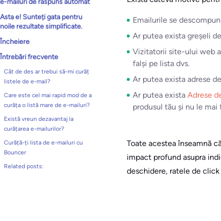
e-mailuri de răspuns automat
Asta e! Sunteți gata pentru
Emailurile se descompun.
noile rezultate simplificate.
Ar putea exista greșeli de 
Încheiere
Vizitatorii site-ului web 
Întrebări frecvente
falși pe lista dvs.
Cât de des ar trebui să-mi curăț
Ar putea exista adrese de
listele de e-mail?
Ar putea exista
Adrese de
Care este cel mai rapid mod de a
curăța o listă mare de e-mailuri?
produsul tău și nu le mai
Există vreun dezavantaj la
curățarea e-mailurilor?
Toate acestea înseamnă că e
Curăță-ți lista de e-mailuri cu
Bouncer
impact profund asupra indic
Related posts:
deschidere, ratele de click 