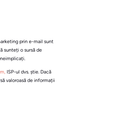
arketing prin e-mail sunt
ă sunteți o sursă de
 neimplicați.
am,
ISP-ul dvs. știe. Dacă
rsă valoroasă de informații