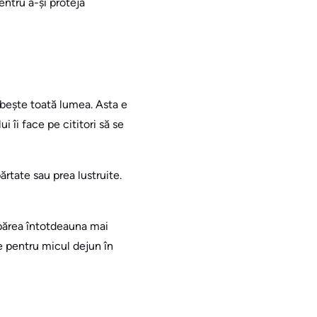
entru a-și proteja
rbește toată lumea. Asta e
i îi face pe cititori să se
ărtate sau prea lustruite.
 părea întotdeauna mai
e pentru micul dejun în