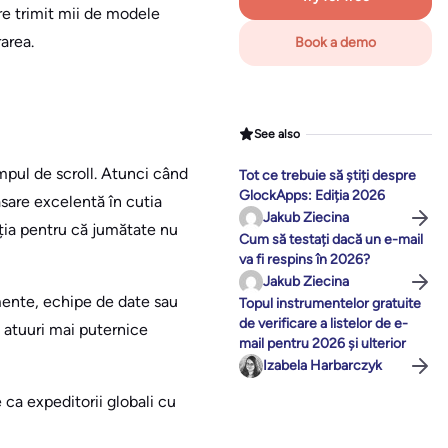
re trimit mii de modele
area.
Book a demo
See also
impul de scroll. Atunci când
Tot ce trebuie să știți despre
GlockApps: Ediția 2026
lasare excelentă în cutia
Jakub Ziecina
ația pentru că jumătate nu
Cum să testați dacă un e-mail
va fi respins în 2026?
Jakub Ziecina
umente, echipe de date sau
Topul instrumentelor gratuite
de verificare a listelor de e-
i atuuri mai puternice
mail pentru 2026 și ulterior
Izabela Harbarczyk
ca expeditorii globali cu