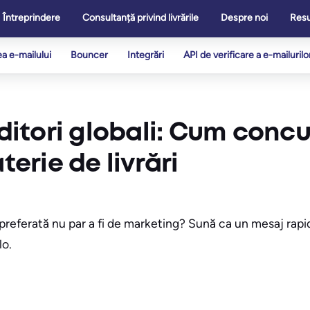
Întreprindere
Consultanță privind livrările
Despre noi
Res
ea e-mailului
Bouncer
Integrări
API de verificare a e-mailurilo
editori globali: Cum conc
terie de livrări
 preferată nu par a fi de marketing? Sună ca un mesaj rapi
lo.