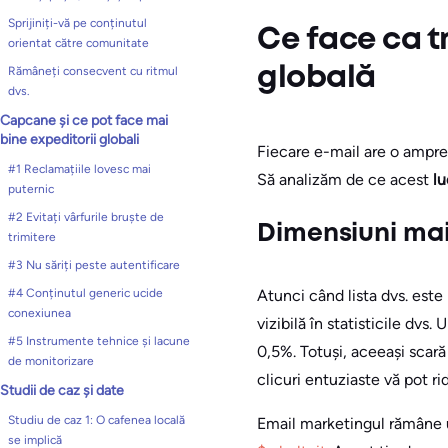
Sprijiniți-vă pe conținutul
Ce face ca tr
orientat către comunitate
Rămâneți consecvent cu ritmul
globală
dvs.
Capcane și ce pot face mai
bine expeditorii globali
Fiecare e-mail are o ampren
#1 Reclamațiile lovesc mai
Să analizăm de ce acest
lu
puternic
#2 Evitați vârfurile bruște de
Dimensiuni mai m
trimitere
#3 Nu săriți peste autentificare
Atunci când lista dvs. este
#4 Conținutul generic ucide
conexiunea
vizibilă în statisticile dvs
#5 Instrumente tehnice și lacune
0,5%. Totuși, aceeași scar
de monitorizare
clicuri entuziaste vă pot ri
Studii de caz și date
Studiu de caz 1: O cafenea locală
Email marketingul rămâne u
se implică