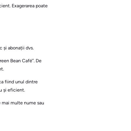
icient. Exagerarea poate
 și abonații dvs.
Green Bean Café”. De
t.
a fiind unul dintre
 și eficient.
tre mai multe nume sau