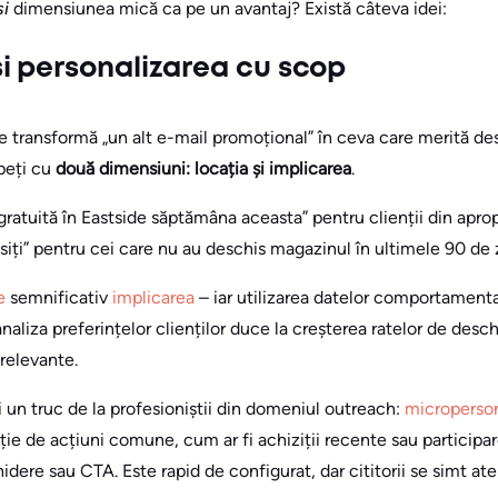
si
dimensiunea mică ca pe un avantaj? Există câteva idei:
 personalizarea cu scop
 transformă „un alt e-mail promoțional” în ceva care merită desch
epeți cu
două dimensiuni: locația și implicarea
.
 gratuită în Eastside săptămâna aceasta” pentru clienții din aprop
psiți” pentru cei care nu au deschis magazinul în ultimele 90 de z
e
semnificativ
implicarea
– iar utilizarea datelor comportamenta
analiza preferințelor clienților duce la creșterea ratelor de desc
 relevante.
 un truc de la profesioniștii din domeniul outreach:
microperson
ie de acțiuni comune, cum ar fi achiziții recente sau participar
idere sau CTA. Este rapid de configurat, dar cititorii se simt ate