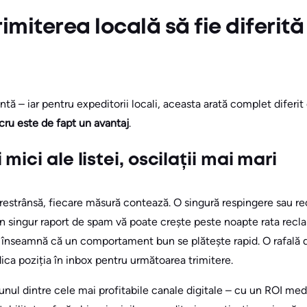
imiterea locală să fie diferit
tă – iar pentru expeditorii locali, aceasta arată complet diferit 
cru este de fapt un avantaj
.
ici ale listei, oscilații mai mari
 restrânsă, fiecare măsură contează. O singură respingere sau r
. Un singur raport de spam vă poate crește peste noapte rata recl
ă înseamnă că un comportament bun se plătește rapid. O rafală 
dica poziția în inbox pentru următoarea trimitere.
nul dintre cele mai profitabile canale digitale – cu un ROI me