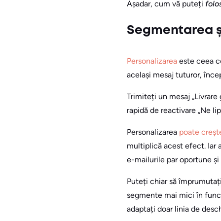
Așadar, cum vă puteți
folo
Segmentarea și
Personalizarea
este ceea ce
același mesaj tuturor, înc
Trimiteți un mesaj „Livrare
rapidă de reactivare „Ne li
Personalizarea
poate creșt
multiplică acest efect. Iar 
e-mailurile par oportune și
Puteți chiar să împrumutați
segmente mai mici în funcț
adaptați doar linia de desch