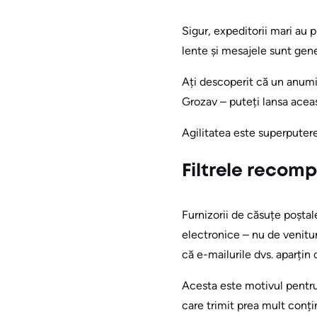
Sigur, expeditorii mari au 
lente și mesajele sunt gene
Ați descoperit că un anumi
Grozav – puteți lansa acea
Agilitatea este superputere
Filtrele recom
Furnizorii de căsuțe poșta
electronice – nu de venitu
că e-mailurile dvs. aparțin 
Acesta este motivul pentru
care trimit prea mult conți