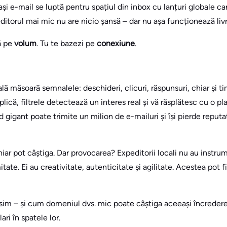
i e-mail se luptă pentru spațiul din inbox cu lanțuri globale ca
ditorul mai mic nu are nicio șansă – dar nu așa funcționează livr
ă pe
volum
. Tu te bazezi pe
conexiune
.
ală măsoară semnalele: deschideri, clicuri, răspunsuri, chiar și t
plică, filtrele detectează un interes real și vă răsplătesc cu o p
nd gigant poate trimite un milion de e-mailuri și își pierde reput
chiar pot câștiga. Dar provocarea? Expeditorii locali nu au instr
ate. Ei au creativitate, autenticitate și agilitate. Acestea pot f
sim – și cum domeniul dvs. mic poate câștiga aceeași încredere 
ri în spatele lor.