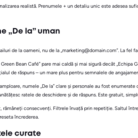
nalizarea realistă. Prenumele + un detaliu unic este adesea suf
ume „De la” uman
iluri de la oameni, nu de la „marketing@domain.com”. La fel fac
a Green Bean Café” pare mai caldă și mai sigură decât „Echipa 
ialul de răspuns – un mare plus pentru semnalele de angajamen
 amploare, numele „De la” clare și personale au fost enumerate c
ătățesc ratele de deschidere și de răspuns. Este gratuit, simplu
, rămâneți consecvenți. Filtrele învață prin repetiție. Saltul în
reseta încrederea.
tele curate