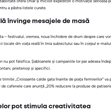
tabilitate oferă chiar și micilor expeditori o motivație serioasă p
tru a păstra listele curate.
lă învinge mesajele de masă
 ta – festivalul, vremea, noua închidere de drum despre care vo
 locale din viața reală în linia subiectului sau în corpul e-mailulu
i nu pot falsifica. Șabloanele și campaniile lor par adesea îndep
ntani, prietenoși și specifici.
 trimite „Croissante calde gata înainte de piața fermierilor” va
 de cafenele care anunță „20% reducere la produse de patiseri
elor pot stimula creativitatea