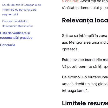
$ cheltuit
. Acest tip de ren
Studiu de caz 2: Campanie de
sănătatea domeniului și pen
informare cu personalizare
segmentată
Relevanța loca
Perspectiva datelor:
Deliverabilitatea în cifre
Lista de verificare și
Știi ce se întâmplă în zona
recomandări practice
aur. Menționarea unor indicii
Concluzie
oprească.
Este ceva ce brandurile mar
Vă puteți permite să fiți spo
De exemplu, o brutărie care
umană decât un lanț global
întreaga lume”.
Limitele resurs