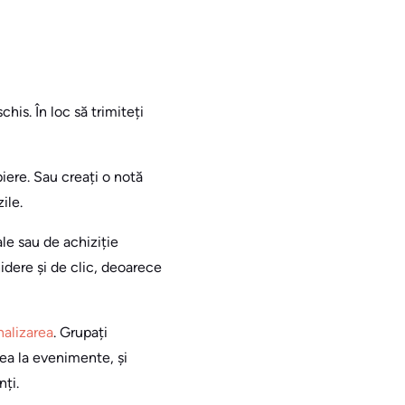
is. În loc să trimiteți
iere. Sau creați o notă
ile.
le sau de achiziție
hidere și de clic, deoarece
alizarea
. Grupați
ea la evenimente, și
nți.