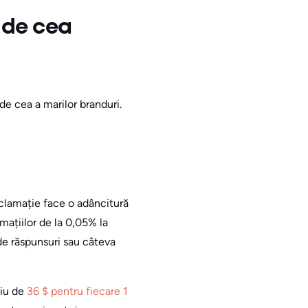
ă de cea
de cea a marilor branduri.
eclamație face o adâncitură
amațiilor de la 0,05% la
de răspunsuri sau câteva
diu de
36 $ pentru fiecare 1