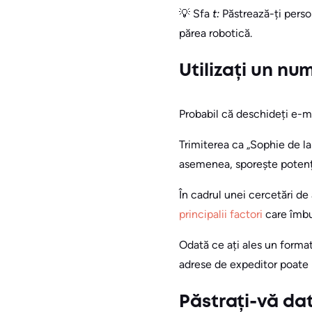
💡 Sfa
t:
Păstrează-ți perso
părea robotică.
Utilizați un n
Probabil că deschideți e-ma
Trimiterea ca „Sophie de l
asemenea, sporește potenț
În cadrul unei cercetări de
principalii factori
care îmbun
Odată ce ați ales un format
adrese de expeditor poate 
Păstrați-vă da