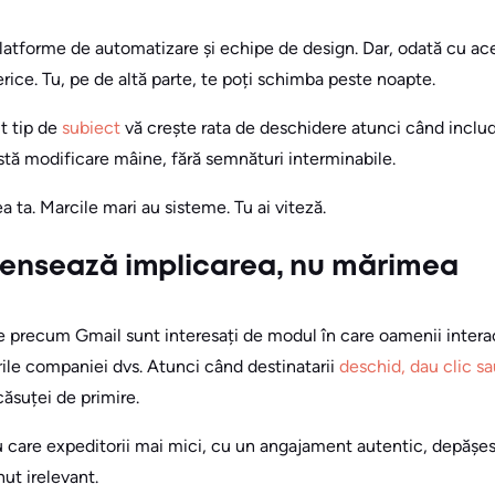
platforme de automatizare și echipe de design. Dar, odată cu ace
rice. Tu, pe de altă parte, te poți schimba peste noapte.
t tip de
subiect
vă crește rata de deschidere atunci când inclu
stă modificare mâine, fără semnături interminabile.
a ta. Marcile mari au sisteme. Tu ai viteză.
pensează implicarea, nu mărimea
le precum Gmail sunt interesați de modul în care oamenii inter
rile companiei dvs. Atunci când destinatarii
deschid, dau clic s
căsuței de primire.
 care expeditorii mai mici, cu un angajament autentic, depășes
nut irelevant.