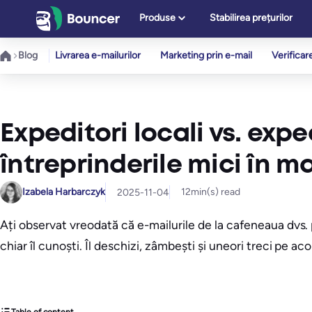
Sari
Produse
Stabilirea prețurilor
la
conținut
Blog
Livrarea e-mailurilor
Marketing prin e-mail
Verificar
Expeditori locali vs. exp
întreprinderile mici în ma
Izabela Harbarczyk
12
min(s) read
2025-11-04
Ați observat vreodată că e-mailurile de la cafeneaua dvs.
chiar îl cunoști. Îl deschizi, zâmbești și uneori treci pe aco
Table of content