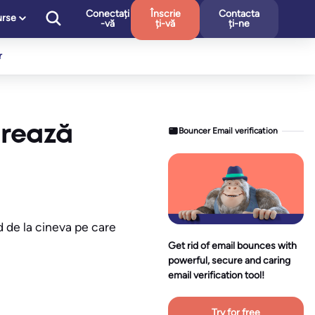
Conectați
Înscrie
Contacta
urse
-vă
ți-vă
ți-ne
r
urează
Bouncer Email verification
d de la cineva pe care
Get rid of email bounces with
powerful, secure and caring
email verification tool!
Try for free