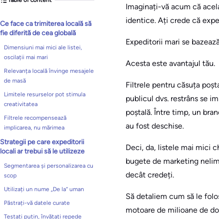
Imaginați-vă acum că acelaș
identice. Ați crede că expe
Ce face ca trimiterea locală să
fie diferită de cea globală
Expeditorii mari se bazeaz
Dimensiuni mai mici ale listei,
oscilații mai mari
Acesta este avantajul tău.
Relevanța locală învinge mesajele
de masă
Filtrele pentru căsuța poșt
Limitele resurselor pot stimula
publicul dvs. restrâns se im
creativitatea
poștală. Între timp, un bra
Filtrele recompensează
au fost deschise.
implicarea, nu mărimea
Strategii pe care expeditorii
Deci, da, listele mai mici 
locali ar trebui să le utilizeze
bugete de marketing nelimit
Segmentarea și personalizarea cu
decât credeți.
scop
Utilizați un nume „De la” uman
Să detaliem cum să le folo
Păstrați-vă datele curate
motoare de milioane de dola
Testați puțin, învățați repede