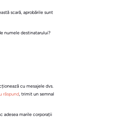
astă scară, aprobările sunt
de numele destinatarului?
acționează cu mesajele dvs.
au răspund
, trimit un semnal
c adesea marile corporații