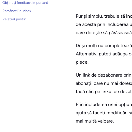
Obțineți feedback important
Rămâneți în Inbox
Pur și simplu, trebuie să i
Related posts:
de acesta prin includerea 
care dorește să părăsească 
Deși mulți nu completează a
Alternativ, puteți adăuga c
plece.
Un link de dezabonare prin 
abonații care nu mai doresc
facă clic pe linkul de deza
Prin includerea unei opțiun
ajuta să faceți modificări ș
mai multă valoare.