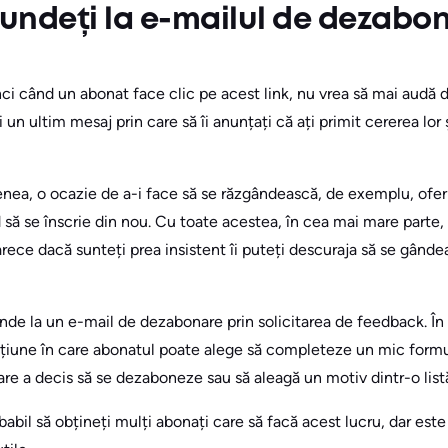
undeți la e-mailul de dezabo
ci când un abonat face clic pe acest link, nu vrea să mai audă 
i un ultim mesaj prin care să îi anunțați că ați primit cererea lor ș
nea, o ocazie de a-i face să se răzgândească, de exemplu, ofer
 să se înscrie din nou. Cu toate acestea, în cea mai mare parte, 
arece dacă sunteți prea insistent îi puteți descuraja să se gânde
de la un e-mail de dezabonare prin solicitarea de feedback. În 
cțiune în care abonatul poate alege să completeze un mic formul
re a decis să se dezaboneze sau să aleagă un motiv dintr-o list
babil să obțineți mulți abonați care să facă acest lucru, dar este 