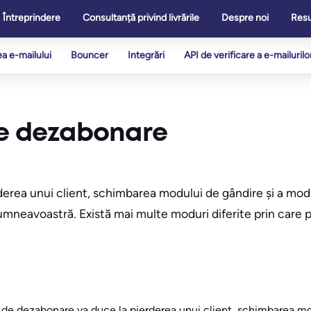
Întreprindere
Consultanță privind livrările
Despre noi
Res
ea e-mailului
Bouncer
Integrări
API de verificare a e-mailurilo
de dezabonare
rderea unui client, schimbarea modului de gândire și a modu
dumneavoastră. Există mai multe moduri diferite prin care p
ul de dezabonare va duce la pierderea unui client, schimbarea mo