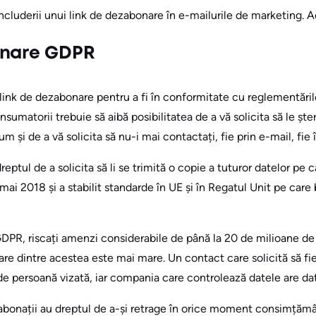
includerii unui link de dezabonare în e-mailurile de marketing. 
onare GDPR
n link de dezabonare pentru a fi în conformitate cu reglementăr
sumatorii trebuie să aibă posibilitatea de a vă solicita să le ște
 și de a vă solicita să nu-i mai contactați, fie prin e-mail, fie 
eptul de a solicita să li se trimită o copie a tuturor datelor pe c
mai 2018 și a stabilit standarde în UE și în Regatul Unit pe care 
DPR, riscați amenzi considerabile de până la 20 de milioane de
care dintre acestea este mai mare. Un contact care solicită să fie
 de persoană vizată, iar compania care controlează datele are dat
bonații au dreptul de a-și retrage în orice moment consimțămâ