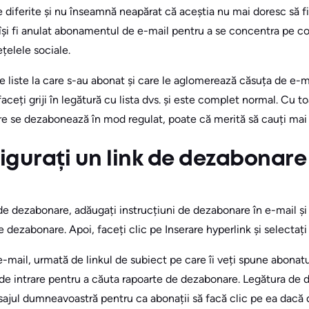
 diferite și nu înseamnă neapărat că aceștia nu mai doresc să f
își fi anulat abonamentul de e-mail pentru a se concentra pe c
ețelele sociale.
 liste la care s-au abonat și care le aglomerează căsuța de e-m
aceți griji în legătură cu lista dvs. și este complet normal. Cu 
e se dezabonează în mod regulat, poate că merită să cauți mai
gurați un link de dezabonare
de dezabonare, adăugați instrucțiuni de dezabonare în e-mail și 
k de dezabonare. Apoi, faceți clic pe Inserare hyperlink și selectați
e-mail, urmată de linkul de subiect pe care îi veți spune abonatu
l de intrare pentru a căuta rapoarte de dezabonare. Legătura de
mesajul dumneavoastră pentru ca abonații să facă clic pe ea dacă 