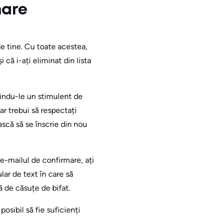
nare
de tine. Cu toate acestea,
i că i-ați eliminat din lista
indu-le un stimulent de
ar trebui să respectați
ască să se înscrie din nou
e-mailul de confirmare, ați
ar de text în care să
ă de căsuțe de bifat.
posibil să fie suficienți