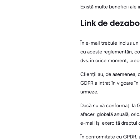
Există multe beneficii ale 
Link de dezab
În e-mail trebuie inclus u
cu aceste reglementări, con
dvs. în orice moment, precum
Clienții au, de asemenea, dr
GDPR a intrat în vigoare în 
urmeze.
Dacă nu vă conformați la G
afaceri globală anuală, ori
e-mail își exercită dreptul
În conformitate cu GPDR, a