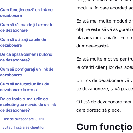
modului în care abordați ac
Cum funcționează un link de
dezabonare
Există mai multe moduri dife
Cum să răspundeți la e-mailul
obține este să vă asigurați 
de dezabonare
plasarea acestuia într-un 
Cum să utilizați datele de
dezabonare
dumneavoastră.
De ce apasă oamenii butonul
Există multe motive pentru 
de dezabonare?
le oferiți clienților dvs. a
Cum să configurați un link de
dezabonare
Un link de dezabonare vă va
Cum să adăugați un link de
se dezaboneze, și vă poate 
dezabonare la e-mail
De ce toate e-mailurile de
O listă de dezabonare facili
marketing au nevoie de un link
care doresc să plece.
de dezabonare?
Link de dezabonare GDPR
Cum funcțio
Evitați frustrarea clienților