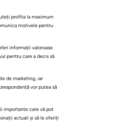
 Puteți profita la maximum
 comunica motivele pentru
eri informații valoroase.
vul pentru care a decis să
le de marketing, iar
 corespondență vor putea să
ii importante care vă pot
ații actuali și să le oferiți