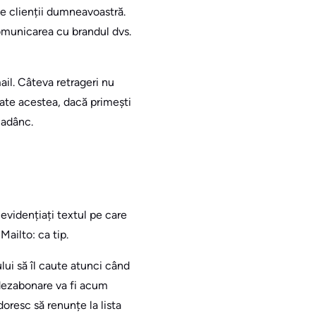
ie clienții dumneavoastră.
omunicarea cu brandul dvs.
ail. Câteva retrageri nu
toate acestea, dacă primești
 adânc.
evidențiați textul pe care
 Mailto: ca tip.
lui să îl caute atunci când
 dezabonare va fi acum
doresc să renunțe la lista