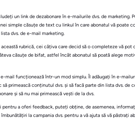
ncludeți un link de dezabonare în e-mailurile dvs. de marketing.
unei simple căsuțe de text cu linkul în care abonatul vă poate
lista dvs. de e-mail marketing.
ceastă rubrică, cei câțiva care decid să o completeze vă pot of
âteva căsuțe de bifat, astfel încât abonatul să poată alege moti
e-mail funcționează într-un mod simplu. Îl adăugați în e-mailuri
 să primească conținutul dvs. și să facă parte din lista dvs. de
bonare și să nu mai primească vești de la dvs.
i pentru a oferi feedback, puteți obține, de asemenea, informaț
i îmbunătățiri la campania dvs. pentru a vă ajuta să vă păstrați abon