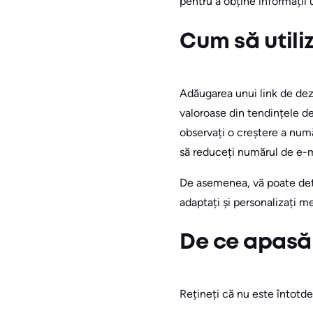
pentru a obține informații u
Cum să utili
Adăugarea unui link de deza
valoroase din tendințele d
observați o creștere a num
să reduceți numărul de e-ma
De asemenea, vă poate dete
adaptați și personalizați 
De ce apasă
Rețineți că nu este întotde