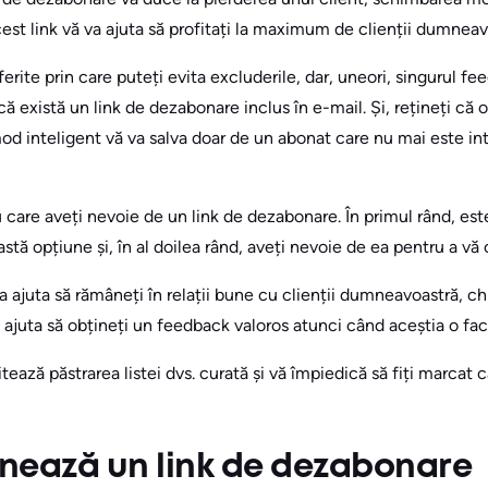
est link vă va ajuta să profitați la maximum de clienții dumneav
rite prin care puteți evita excluderile, dar, uneori, singurul fee
că există un link de dezabonare inclus în e-mail. Și, rețineți că 
mod inteligent vă va salva doar de un abonat care nu mai este i
care aveți nevoie de un link de dezabonare. În primul rând, este
ceastă opțiune și, în al doilea rând, aveți nevoie de ea pentru a
 ajuta să rămâneți în relații bune cu clienții dumneavoastră, ch
ajuta să obțineți un feedback valoros atunci când aceștia o fac
tează păstrarea listei dvs. curată și vă împiedică să fiți marcat 
nează un link de dezabonare