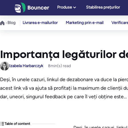
Sari
Produse
Stabilirea prețurilor
la
conținut
Blog
Livrarea e-mailurilor
Marketing prin e-mail
Verificar
Importanța legăturilor 
Izabela Harbarczyk
8
min(s) read
Deși, în unele cazuri, linkul de dezabonare va duce la pie
acest link vă va ajuta să profitați la maximum de clienții 
dar, uneori, singurul feedback pe care îl veți obține este…
Table of content
Deși, în unele cazuri, link