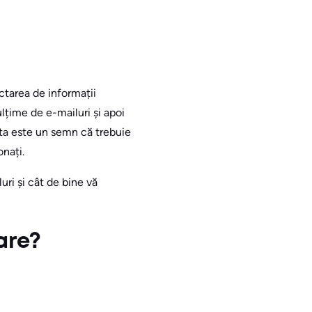
ctarea de informații
țime de e-mailuri și apoi
ta este un semn că trebuie
onați.
ri și cât de bine vă
are?