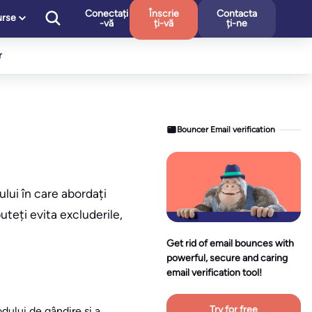
Conectați
Înscrie
Contacta
urse
-vă
ți-vă
ți-ne
r
Bouncer Email verification
lui în care abordați
uteți evita excluderile,
Get rid of email bounces with
powerful, secure and caring
email verification tool!
Try for free
dului de gândire și a