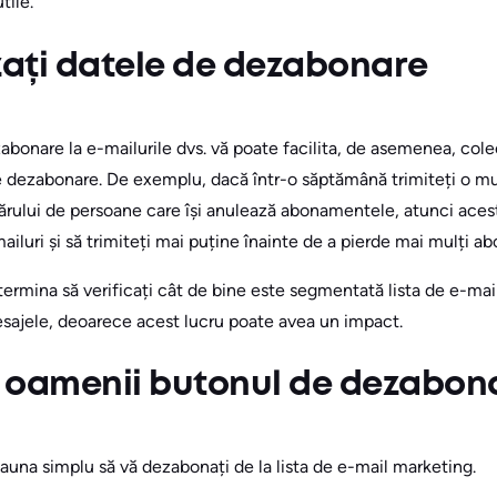
tile.
zați datele de dezabonare
bonare la e-mailurile dvs. vă poate facilita, de asemenea, cole
e dezabonare. De exemplu, dacă într-o săptămână trimiteți o mul
ărului de persoane care își anulează abonamentele, atunci aces
iluri și să trimiteți mai puține înainte de a pierde mai mulți ab
rmina să verificați cât de bine este segmentată lista de e-mailu
mesajele, deoarece acest lucru poate avea un impact.
 oamenii butonul de dezabon
auna simplu să vă dezabonați de la lista de e-mail marketing.