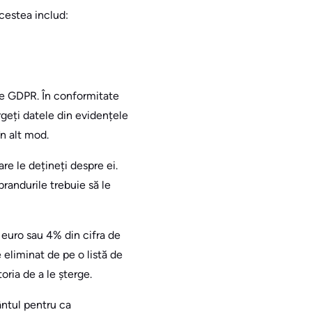
Acestea includ:
ile GDPR. În conformitate
rgeți datele din evidențele
în alt mod.
are le dețineți despre ei.
brandurile trebuie să le
 euro sau 4% din cifra de
 eliminat de pe o listă de
oria de a le șterge.
ntul pentru ca