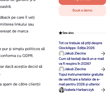
oastră.
Book a demo
dback pe care îl veți
omiterea linkului sau
nteresat de marca
See also
Tot ce trebuie să știți despre
GlockApps: Ediția 2026
 pur și simplu politicos să
Jakub Ziecina
 vă conforma cu GDPR.
Cum să testați dacă un e-mail
va fi respins în 2026?
iar dacă aceștia decid să
Jakub Ziecina
.
Topul instrumentelor gratuite
de verificare a listelor de e-
ca spam de către clienții
mail pentru 2026 și ulterior
Izabela Harbarczyk