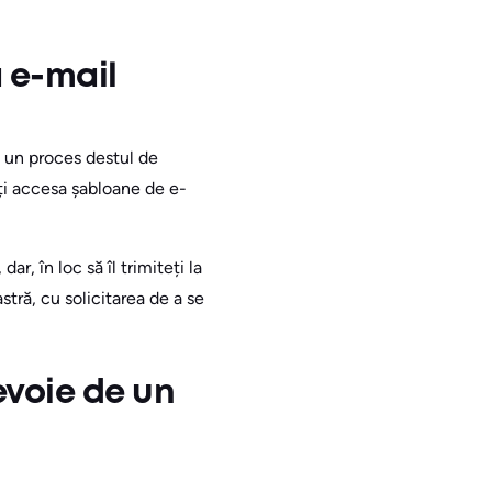
 e-mail
e un proces destul de
teți accesa șabloane de e-
r, în loc să îl trimiteți la
tră, cu solicitarea de a se
evoie de un