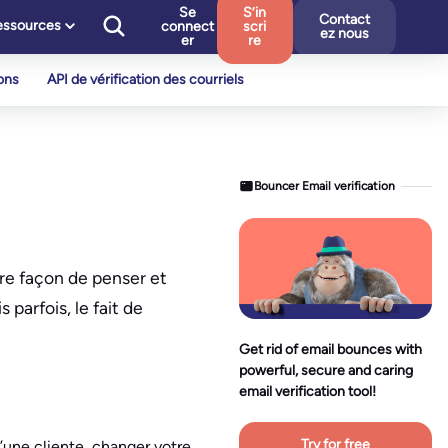
Se
S’in
Contact
essources
connect
scri
ez nous
er
re
ons
API de vérification des courriels
Bouncer Email verification
tre façon de penser et
 parfois, le fait de
Get rid of email bounces with
powerful, secure and caring
email verification tool!
Try for free
’une cliente, changer votre