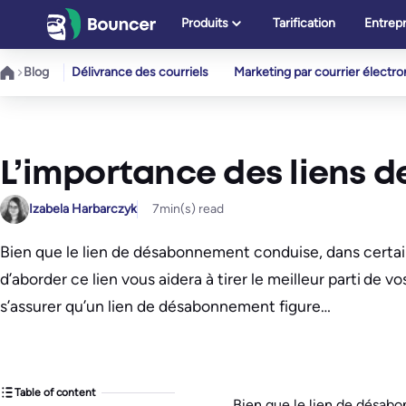
Aller
Produits
Tarification
Entrepr
au
contenu
Blog
Délivrance des courriels
Marketing par courrier électr
L’importance des liens
Izabela Harbarczyk
7
min(s) read
Bien que le lien de désabonnement conduise, dans certains
d’aborder ce lien vous aidera à tirer le meilleur parti de vos
s’assurer qu’un lien de désabonnement figure…
Table of content
Bien que le lien de désabo