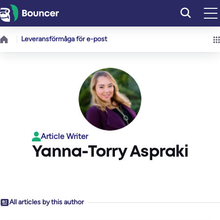
Hoppa
till
innehåll
Leveransförmåga för e-post
Article Writer
Yanna-Torry Aspraki
All articles by this author