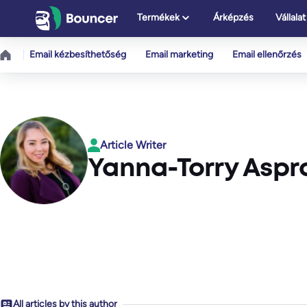
Ugrás
Termékek
Árképzés
Vállalat
a
tartalomhoz
Email kézbesíthetőség
Email marketing
Email ellenőrzés
Article Writer
Yanna-Torry Aspr
All articles by this author