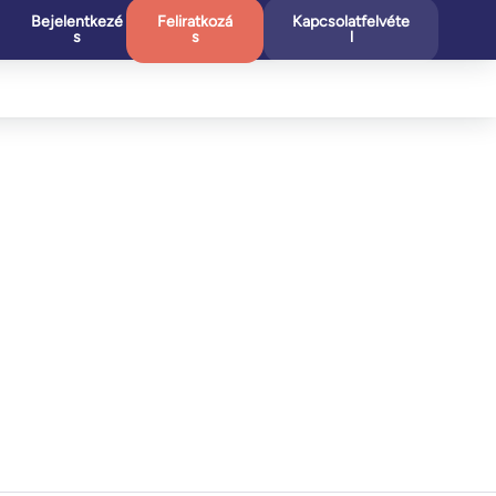
Bejelentkezé
Feliratkozá
Kapcsolatfelvéte
s
s
l