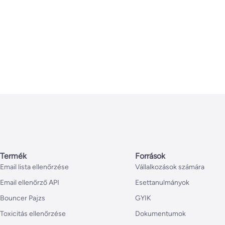
Termék
Források
Email lista ellenőrzése
Vállalkozások számára
Email ellenőrző API
Esettanulmányok
Bouncer Pajzs
GYIK
Toxicitás ellenőrzése
Dokumentumok