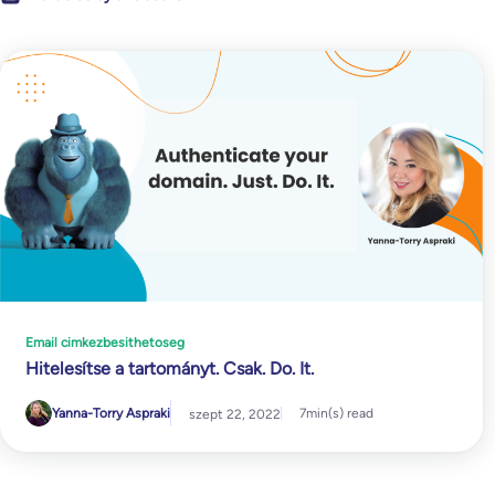
Email cimkezbesithetoseg
Hitelesítse a tartományt. Csak. Do. It.
Yanna-Torry Aspraki
7
min(s) read
szept 22, 2022