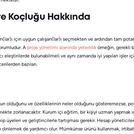
ve Koçluğu Hakkında
(lar)ı için uygun çalışan(lar)ı seçmekten ve ardından tam potans
orumludur. A
proje yönetimi alanında yeterlilik
örneğin, gerekli 
pıcı eleştirilerde bulunabilmeli ve aynı zamanda iyi yapılan işler 
erilerden bazıları.
n olduğunu ve özelliklerinin neler olduğunu gösteremezse, pota
ekte zorlanacaktır. Kurum içi eğitim, bir kişiyi uzman yapmak içi
 üyeleri ve geliştiricilerle tartışması gerekir. Hesap yöneticileri
rı dinlemek de yardımcı olur. Mümkünse ürünü kullanmak, irtibat