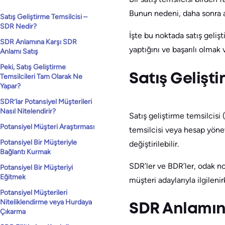
Bunun nedeni, daha sonra açı
Satış Geliştirme Temsilcisi –
SDR Nedir?
İşte bu noktada satış gelişt
SDR Anlamına Karşı SDR
yaptığını ve başarılı olmak v
Anlamı Satış
Peki, Satış Geliştirme
Satış Gelişt
Temsilcileri Tam Olarak Ne
Yapar?
SDR’lar Potansiyel Müşterileri
Nasıl Nitelendirir?
Satış geliştirme temsilcisi
Potansiyel Müşteri Araştırması
temsilcisi veya hesap yöneti
Potansiyel Bir Müşteriyle
değiştirilebilir.
Bağlantı Kurmak
SDR’ler ve BDR’ler, odak nok
Potansiyel Bir Müşteriyi
Eğitmek
müşteri adaylarıyla ilgilen
Potansiyel Müşterileri
Niteliklendirme veya Hurdaya
SDR Anlamına
Çıkarma