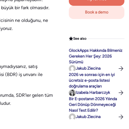
 büyük bir fark olmasıdır.
Book a demo
ilcisinin ne olduğunu, ne
iyoruz.
See also
GlockApps Hakkında Bilmeniz
Gereken Her Şey: 2026
Sürümü
uymadıysanız, satış
Jakub Ziecina
si (BDR) iş unvanı ile
2026 ve sonrası için en iyi
ücretsiz e-posta listesi
doğrulama araçları
Izabela Harbarczyk
u durumda, SDR’ler gelen tüm
Bir E-postanın 2026 Yılında
ludur.
Geri Dönüp Dönmeyeceği
Nasıl Test Edilir?
Jakub Ziecina