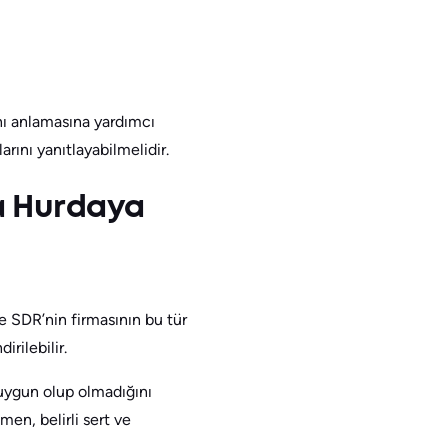
nı anlamasına yardımcı
rını yanıtlayabilmelidir.
ya Hurdaya
 ve SDR’nin firmasının bu tür
rilebilir.
 uygun olup olmadığını
en, belirli sert ve