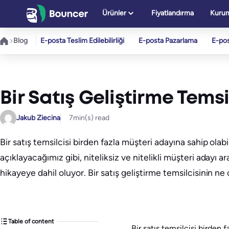
İçeriğe
Ürünler
Fiyatlandırma
Kurum
geç
Blog
E-posta Teslim Edilebilirliği
E-posta Pazarlama
E-po
Bir Satış Geliştirme Temsi
Jakub Ziecina
7
min(s) read
Bir satış temsilcisi birden fazla müşteri adayına sahip ola
açıklayacağımız gibi, niteliksiz ve nitelikli müşteri adayı a
hikayeye dahil oluyor. Bir satış geliştirme temsilcisinin ne
Table of content
Bir satış temsilcisi birden 