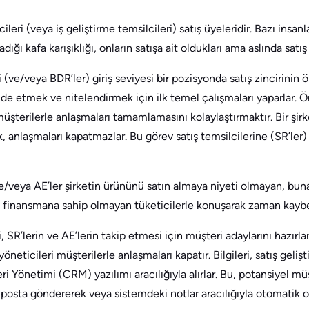
ileri (veya iş geliştirme temsilcileri) satış üyeleridir. Bazı insan
ğı kafa karışıklığı, onların satışa ait oldukları ama aslında satış
 (ve/veya BDR’ler) giriş seviyesi bir pozisyonda satış zincirinin ön
de etmek ve nitelendirmek için ilk temel çalışmaları yaparlar. Ö
müşterilerle anlaşmaları tamamlamasını kolaylaştırmaktır. Bir şirk
k, anlaşmaları kapatmazlar. Bu görev satış temsilcilerine (SR’ler
ve/veya AE’ler şirketin ürününü satın almaya niyeti olmayan, bun
finansmana sahip olmayan tüketicilerle konuşarak zaman kayb
, SR’lerin ve AE’lerin takip etmesi için müşteri adaylarını hazırlar
öneticileri müşterilerle anlaşmaları kapatır. Bilgileri, satış geliş
ri Yönetimi (CRM) yazılımı aracılığıyla alırlar. Bu, potansiyel mü
-posta göndererek veya sistemdeki notlar aracılığıyla otomatik ol