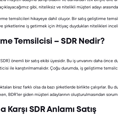
klayacağımız gibi, niteliksiz ve nitelikli müşteri adayı arasında
irme temsilcileri hikayeye dahil oluyor. Bir satış geliştirme tems
e şirketlerine iş getirmek için ihtiyaç duydukları nitelikleri incel
irme Temsilcisi – SDR Nedir?
 (SDR) önemli bir satış ekibi üyesidir. Bu iş unvanını daha önce d
cisi ile karıştırılmamalıdır. Çoğu durumda, iş geliştirme temsilci
taları biraz farklı olsa da bazı şirketlerde birlikte çalışırlar. B
irken, BDR’ler giden müşteri adaylarının oluşturulmasından sorum
 Karşı SDR Anlamı Satış