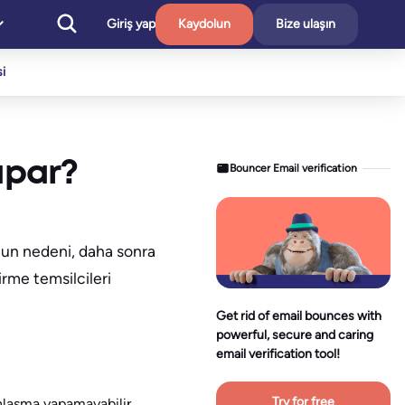
Giriş yap
Kaydolun
Bize ulaşın
i
Yapar?
Bouncer Email verification
unun nedeni, daha sonra
irme temsilcileri
Get rid of email bounces with
powerful, secure and caring
email verification tool!
Try for free
 anlaşma yapamayabilir.