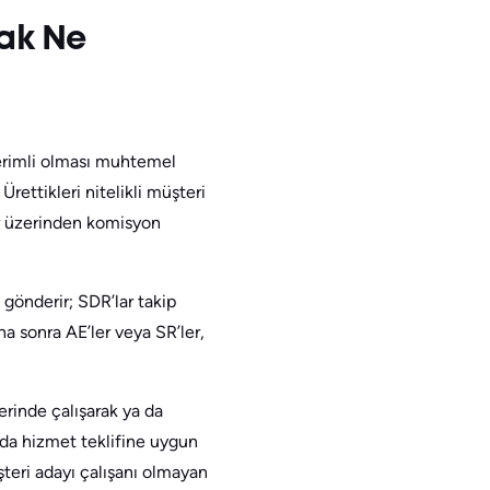
rak Ne
erimli olması muhtemel
rettikleri nitelikli müşteri
lar üzerinden komisyon
 gönderir; SDR’lar takip
ha sonra AE’ler veya SR’ler,
erinde çalışarak ya da
a da hizmet teklifine uygun
şteri adayı çalışanı olmayan