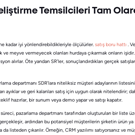
eliştirme Temsilcileri Tam Ola
ne kadar iyi yönlendirebildikleriyle ölçülürler.
satış boru hattı
. V
 ve meyve vermeyecek olanları hurdaya çıkarmak onların işidir. Ü
isyon alırlar. Öte yandan SR’ler, sonuçlandırdıkları gerçek satış
arlama departmanı SDR’lara niteliksiz müşteri adaylarının listesini
ayıklar ve geri kalanları satış için uygun olarak nitelendirir; da
teklif hazırlar, bir sunum veya demo yapar ve satışı kapatır.
üreci, pazarlama departmanı tarafından oluşturulan bir liste üz
gerçekleşir, ardından bu potansiyel müşterilerin şirketin ürün y
ya da listeden çıkarılır. Örneğin, CRM yazılımı satıyorsanız ve mü