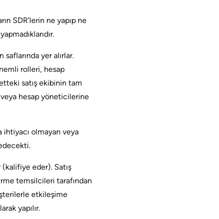
ların SDR’lerin ne yapıp ne
 yapmadıklarıdır.
 saflarında yer alırlar.
nemli rolleri, hesap
etteki satış ekibinin tam
) veya hesap yöneticilerine
a ihtiyacı olmayan veya
edecekti.
 (kalifiye eder). Satış
tirme temsilcileri tarafından
şterilerle etkileşime
arak yapılır.