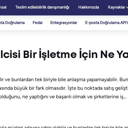
sal
Teslim edilebilirlik danışmanlığı
Hakkımızda
Kaynaklar
sta Doğrulama
Fedai
Entegrasyonlar
E-posta Doğrulama API’s
lcisi Bir İşletme İçin Ne 
bilir ve bunlardan tek biriyle bile anlaşma yapamayabilir. B
rasında büyük bir fark olmasıdır. İşte bu noktada satış gelişt
 olduğunu, ne yaptığını ve başarılı olmak ve şirketlerine iş…
fazla müşteri adayına sahip olabilir ve bunlardan tek biriyle bile