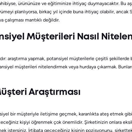
sahibiyse, ürününüze ve eğitiminize ihtiyaç duymayacaktır. Bu a
üyümeyi planlıyorsa, birkaç yıl içinde buna ihtiyaç olabilir, anca
a çalışması mantıklı değildir.
siyel Müşterileri Nasıl Nitelen
rdır: araştırma yapmak, potansiyel müşterilerle çeşitli şekillerde
nsiyel müşterileri nitelendirmek veya hurdaya çıkarmak. Bunların 
üşteri Araştırması
el bir müşteriyle iletişime geçmek, karanlıkta ateş etmek gibidi
çeceğiniz kişiyi öğrenmek çok önemlidir. Şirketinizin onlara eksik
 istersiniz. İrtibata geçeceğiniz kişinin pozisyonunu, şirketteki