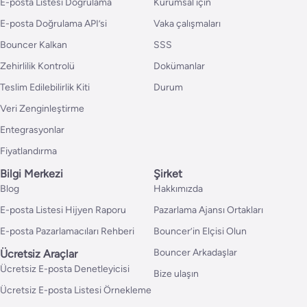
E-posta Listesi Doğrulama
Kurumsal için
E-posta Doğrulama API’si
Vaka çalışmaları
Bouncer Kalkan
SSS
Zehirlilik Kontrolü
Dokümanlar
Teslim Edilebilirlik Kiti
Durum
Veri Zenginleştirme
Entegrasyonlar
Fiyatlandırma
Bilgi Merkezi
Şirket
Blog
Hakkımızda
E-posta Listesi Hijyen Raporu
Pazarlama Ajansı Ortakları
E-posta Pazarlamacıları Rehberi
Bouncer’in Elçisi Olun
Bouncer Arkadaşlar
Ücretsiz Araçlar
Ücretsiz E-posta Denetleyicisi
Bize ulaşın
Ücretsiz E-posta Listesi Örnekleme