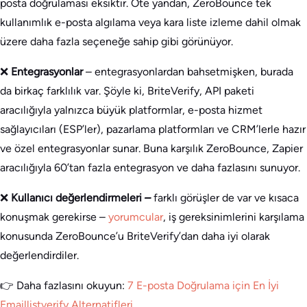
posta doğrulaması eksiktir. Öte yandan, ZeroBounce tek
kullanımlık e-posta algılama veya kara liste izleme dahil olmak
üzere daha fazla seçeneğe sahip gibi görünüyor.
❌
Entegrasyonlar
– entegrasyonlardan bahsetmişken, burada
da birkaç farklılık var. Şöyle ki, BriteVerify, API paketi
aracılığıyla yalnızca büyük platformlar, e-posta hizmet
sağlayıcıları (ESP’ler), pazarlama platformları ve CRM’lerle hazır
ve özel entegrasyonlar sunar. Buna karşılık ZeroBounce, Zapier
aracılığıyla 60’tan fazla entegrasyon ve daha fazlasını sunuyor.
❌
Kullanıcı değerlendirmeleri
–
farklı görüşler de var ve kısaca
konuşmak gerekirse –
yorumcular
, iş gereksinimlerini karşılama
konusunda ZeroBounce’u BriteVerify’dan daha iyi olarak
değerlendirdiler.
👉 Daha fazlasını okuyun:
7 E-posta Doğrulama için En İyi
Emaillistverify Alternatifleri
.