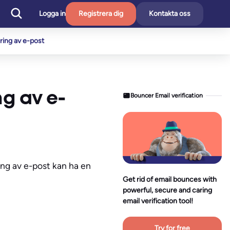
Logga in
Registrera dig
Kontakta oss
ering av e-post
ng av e-
Bouncer Email verification
ing av e-post kan ha en
Get rid of email bounces with
powerful, secure and caring
email verification tool!
Try for free