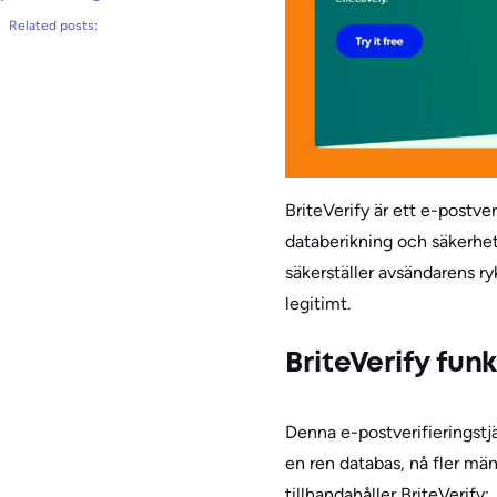
Related posts:
BriteVerify är ett e-postver
databerikning och säkerhets
säkerställer avsändarens ry
legitimt.
BriteVerify fun
Denna e-postverifieringstj
en ren databas, nå fler mä
tillhandahåller BriteVerify: