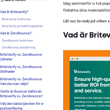
Idag sammanför vi två popu
förbättra dina marknadsför
Vad är Briteverify?
BriteVerify funktioner
Låt oss ta reda på vilken
BriteVerify prissättningsplaner
Vad är ZeroBounce?
Vad är Brite
ZeroBounce funktioner
ZeroBounce prissättning
BriteVerify vs. ZeroBounce:
Likheter
BriteVerify vs. ZeroBounce:
Skillnader
BriteVerify vs. ZeroBounce:
Vad ska man välja?
Varför är Bouncer bättre än
Briteverify vs. Zerobounce?
Välj den bästa tjänsten för e-
postverifiering