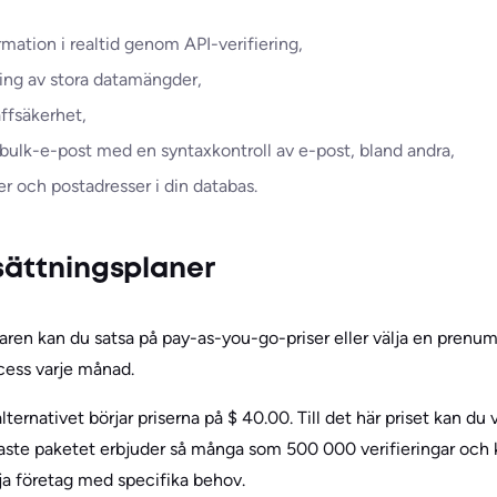
rmation i realtid genom API-verifiering,
ering av stora datamängder,
äffsäkerhet,
av bulk-e-post med en syntaxkontroll av e-post, bland andra,
r och postadresser i din databas.
ssättningsplaner
aren kan du satsa på pay-as-you-go-priser eller välja en prenum
cess varje månad.
ternativet börjar priserna på $ 40.00. Till det här priset kan du 
ste paketet erbjuder så många som 500 000 verifieringar och k
dja företag med specifika behov.