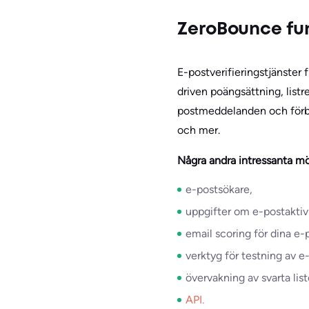
ZeroBounce fu
E-postverifieringstjänster 
driven poängsättning, listr
postmeddelanden och förbä
och mer.
Några andra intressanta möj
e-postsökare,
uppgifter om e-postaktivi
email scoring för dina e
verktyg för testning av e
övervakning av svarta lis
API.