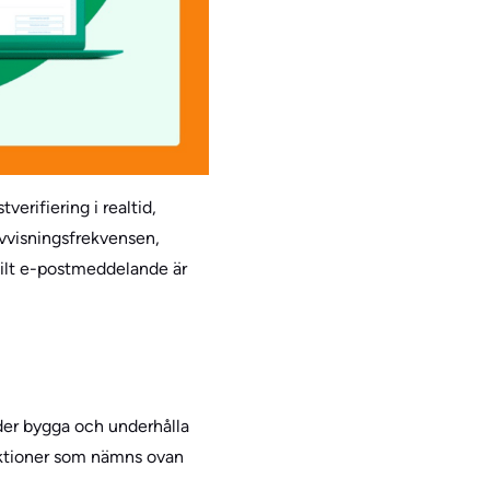
verifiering i realtid,
avvisningsfrekvensen,
skilt e-postmeddelande är
nder bygga och underhålla
nktioner som nämns ovan