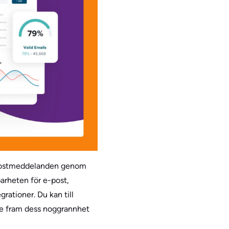
 e-postmeddelanden genom
barheten för e-post,
rationer. Du kan till
te fram dess noggrannhet