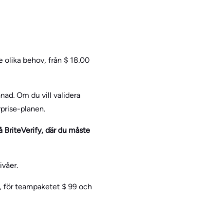
e olika behov, från $ 18.00
ad. Om du vill validera
prise-planen.
 BriteVerify, där du måste
våer.
, för teampaketet $ 99 och