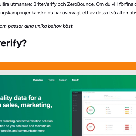
lära utmanare: BriteVerify och ZeroBounce. Om du vill förfina d
ingskampanjer kanske du har övervägt ett av dessa två alternati
 som passar dina unika behov bäst.
verify?