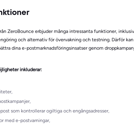
nktioner
från ZeroBounce erbjuder många intressanta funktioner, inklusiv
engöring och alternativ för övervakning och testning. Därför kan 
ttra dina e-postmarknadsföringsinsatser genom droppkampanjer
ligheter inkluderar:
teter,
-postkampanjer,
-post som kontrollerar ogiltiga och engångsadresser,
tor med e-postvarningar,