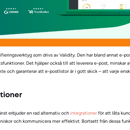
ifieringsverktyg som drivs av Validity. Den har bland annat e-post
funktioner. Det hjälper också till att leverera e-post, minskar 
kte och garanterar att e-postlistor är i gott skick – att varje en
ktioner
änst erbjuder en rad alternativ och
integrationer
för att låta ku
nniskor och kommunicera mer effektivt. Bortsett från dessa fu