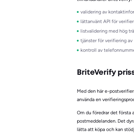
validering av kontaktinfo
lättanvänt API för verifi
listvalidering med hög tr
tjänster för verifiering 
kontroll av telefonnumme
BriteVerify pri
Med den här e-postverifier
använda en verifieringspro
Om du föredrar det första al
postmeddelanden. Det dyra
lätta att köpa och kan stö