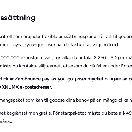
ssättning
roll som erbjuder flexibla prissättningsplaner för att tillgodos
med pay-as-you-go-priser när de faktureras varje månad.
 000 000 e-postadresser, för vilka du betalar 2 250 USD per mån
måste du kontakta säljteamet, eftersom du då faller under Enter
lick är ZeroBounce pay-as-you-go-priser mycket billigare än på
00 XNUMX e-postadresser.
mangspaket som kan tillgodose dina behov på en mängd olika ni
t begränsat men gratis. För startpaketet måste du betala $ 49
 månad.