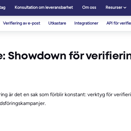
tag
Konsultation om leveransbarhet
Om oss
Resurser
Verifiering av e-post
Utkastare
Integrationer
API för verifi
e: Showdown för verifieri
g är det en sak som förblir konstant: verktyg för verifier
dsföringskampanjer.