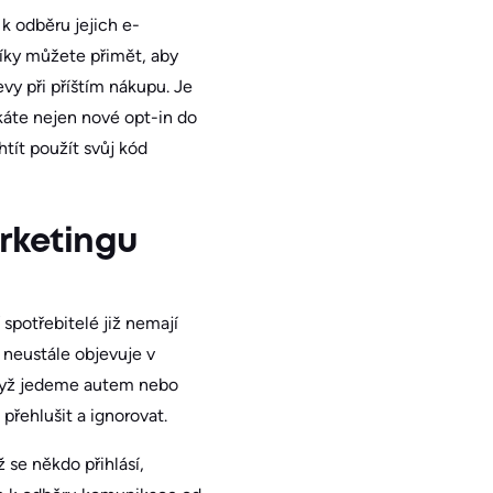
k odběru jejich e-
íky můžete přimět, aby
vy při příštím nákupu. Je
skáte nejen nové opt-in do
tít použít svůj kód
rketingu
 spotřebitelé již nemají
 neustále objevuje v
 když jedeme autem nebo
přehlušit a ignorovat.
 se někdo přihlásí,