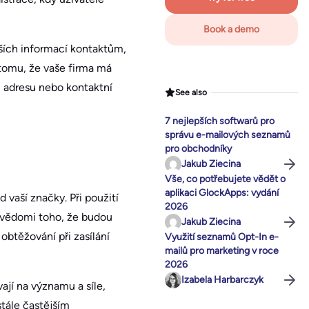
Book a demo
ších informací kontaktům,
 tomu, že vaše firma má
u adresu nebo kontaktní
See also
7 nejlepších softwarů pro
správu e-mailových seznamů
pro obchodníky
Jakub Ziecina
Vše, co potřebujete vědět o
aplikaci GlockApps: vydání
vaší značky. Při použití
2026
ě vědomi toho, že budou
Jakub Ziecina
obtěžování při zasílání
Využití seznamů Opt-In e-
mailů pro marketing v roce
2026
Izabela Harbarczyk
jí na významu a síle,
stále častějším