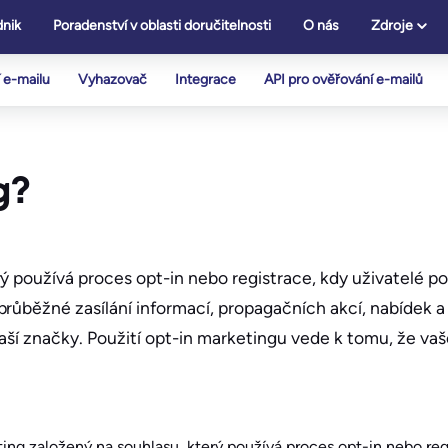
nik
Poradenství v oblasti doručitelnosti
O nás
Zdroje
 e-mailu
Vyhazovač
Integrace
API pro ověřování e-mailů
g?
ý používá proces opt-in nebo registrace, kdy uživatelé po
růběžné zasílání informací, propagačních akcí, nabídek a 
vaší značky. Použití opt-in marketingu vede k tomu, že va
ing založený na souhlasu, který používá proces opt-in nebo reg