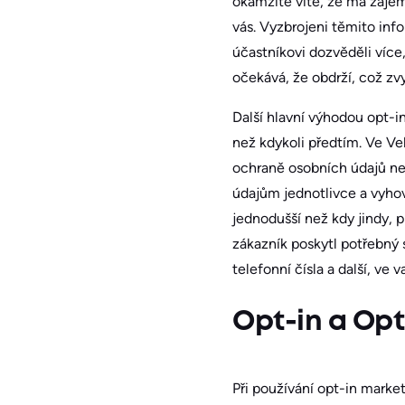
okamžitě víte, že má zájem
vás. Vyzbrojeni těmito in
účastníkovi dozvěděli více
očekává, že obdrží, což zv
Další hlavní výhodou opt-in
než kdykoli předtím. Ve Vel
ochraně osobních údajů ne
údajům jednotlivce a vyho
jednodušší než kdy jindy,
zákazník poskytl potřebný s
telefonní čísla a další, ve
Opt-in a Op
Při používání opt-in market