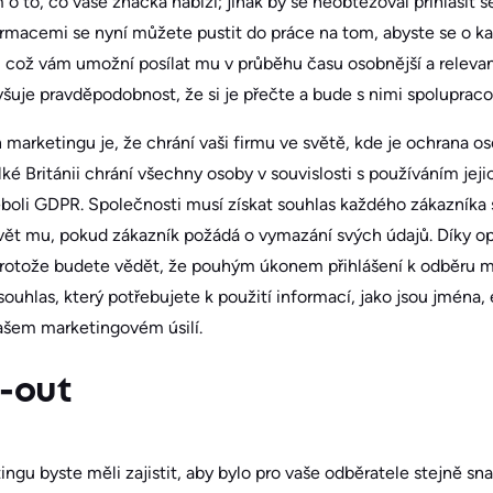
 o to, co vaše značka nabízí; jinak by se neobtěžoval přihlásit
formacemi se nyní můžete pustit do práce na tom, abyste se o 
, což vám umožní posílat mu v průběhu času osobnější a relevan
yšuje pravděpodobnost, že si je přečte a bude s nimi spolupraco
 marketingu je, že chrání vaši firmu ve světě, kde je ochrana os
ké Británii chrání všechny osoby v souvislosti s používáním jej
boli GDPR. Společnosti musí získat souhlas každého zákazníka 
vět mu, pokud zákazník požádá o vymazání svých údajů. Díky op
 protože budete vědět, že pouhým úkonem přihlášení k odběru 
ouhlas, který potřebujete k použití informací, jako jsou jména,
 vašem marketingovém úsilí.
t-out
ingu byste měli zajistit, aby bylo pro vaše odběratele stejně sna