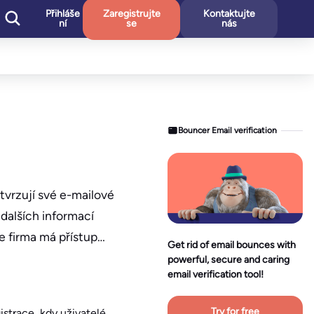
Přihláše
Zaregistrujte
Kontaktujte
ní
se
nás
Bouncer Email verification
tvrzují své e-mailové
dalších informací
še firma má přístup…
Get rid of email bounces with
powerful, secure and caring
email verification tool!
Try for free
istrace, kdy uživatelé