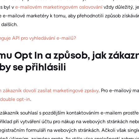
s byl v
e-mailovém marketingovém oslovování
vždy důležitý, 
de e-mailové marketéry k tomu, aby přehodnotili způsob získáván
 dalších.
nguje API pro vyhledávání e-mailů?
mu Opt In a způsob, jak zákaz
y se přihlásili
 zákazník dovolí zasílat marketingové zprávy
. Pro e-mailový ma
double opt-in
.
 zákazník souhlasí s pozdějším kontaktováním e-mailem prostře
říklad při vytváření účtu pro nákup na webových stránkách nebo
egistračním formuláři na webových stránkách. Ačkoli však single
méně účinným, zejména proto, že stále více společností zahrnuje