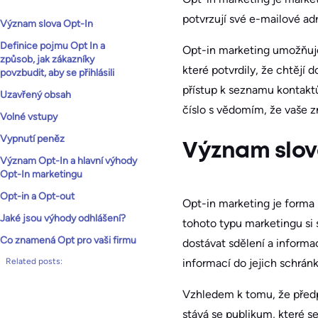
potvrzují své e-mailové adr
Význam slova Opt-In
Definice pojmu Opt In a
Opt-in marketing umožňuje 
způsob, jak zákazníky
které potvrdily, že chtějí
povzbudit, aby se přihlásili
přístup k seznamu kontaktů
Uzavřený obsah
číslo s vědomím, že vaše z
Volné vstupy
Vypnutí peněz
Význam slov
Význam Opt-In a hlavní výhody
Opt-In marketingu
Opt-in a Opt-out
Opt-in marketing je forma 
Jaké jsou výhody odhlášení?
tohoto typu marketingu si 
Co znamená Opt pro vaši firmu
dostávat sdělení a informa
informací do jejich schránk
Related posts:
Vzhledem k tomu, že předp
stává se publikum, které se