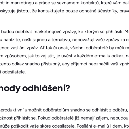
í opt-in marketingu a práce se seznamem kontaktů, které vám da
skytuje jistotu, že kontaktujete pouze ochotné účastníky, pra
a budou odebírat marketingové zprávy, ke kterým se přihlásili. 
 nabízíte, našli si jinou alternativu, nepovažují vaše zprávy za
ce zasílání zpráv. Ať tak či onak, všichni odběratelé by měli mí
ím způsobem, jak to zajistit, je uvést v každém e-mailu odkaz,
l tento odkaz snadno přístupný, aby příjemci neoznačili vaši zp
 odesílatele.
ýhody odhlášení?
aproduktivní umožnit odběratelům snadno se odhlásit z odběru,
žnost přihlásit se. Pokud odběratelé již nemají zájem, nebudou
může poškodit vaše skóre odesílatele. Posílání e-mailů lidem, kt