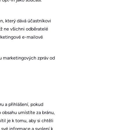
n, který dává účastníkovi
yž ne všichni odběratelé
marketingové e-mailové
ru marketingových zpráv od
u a přihlášení, pokud
 obsahu umístíte za bránu,
il je k tomu, aby si chtěli
 své informace a svolení k