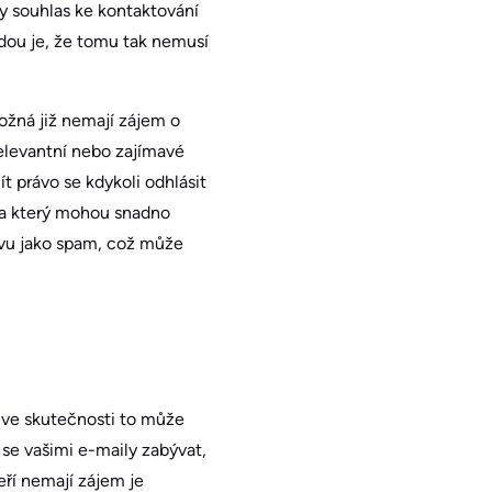
ly souhlas ke kontaktování
vdou je, že tomu tak nemusí
Možná již nemají zájem o
 relevantní nebo zajímavé
t právo se kdykoli odhlásit
 na který mohou snadno
rávu jako spam, což může
 ve skutečnosti to může
 se vašimi e-maily zabývat,
eří nemají zájem je