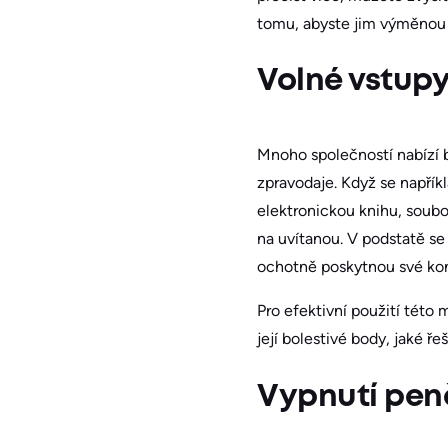
tomu, abyste jim výměnou 
Volné vstup
Mnoho společností nabízí b
zpravodaje. Když se napřík
elektronickou knihu, soubo
na uvítanou. V podstatě s
ochotně poskytnou své kon
Pro efektivní použití této 
její bolestivé body, jaké ř
Vypnutí pen