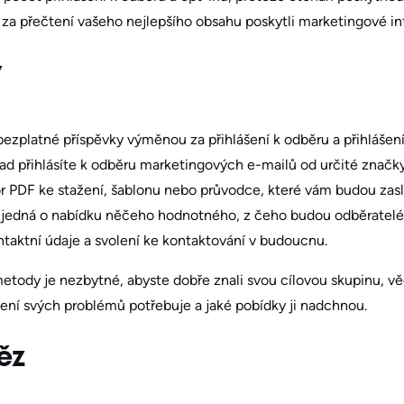
za přečtení vašeho nejlepšího obsahu poskytli marketingové i
y
ezplatné příspěvky výměnou za přihlášení k odběru a přihlášen
lad přihlásíte k odběru marketingových e-mailů od určité znač
r PDF ke stažení, šablonu nebo průvodce, které vám budou zasl
e jedná o nabídku něčeho hodnotného, z čeho budou odběratelé 
taktní údaje a svolení ke kontaktování v budoucnu.
metody je nezbytné, abyste dobře znali svou cílovou skupinu, vědě
ešení svých problémů potřebuje a jaké pobídky ji nadchnou.
ěz