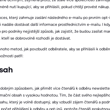
ně nutí kupující, aby se přihlásili, pokud chtějí provést nákup.
ces, který zahrnuje zaslání následného e-mailu po prvním opt-i
i nadále dostávat další informace prostřednictvím e-mailu. I kd
o pro podniky nejjistější způsob, jak zajistit, že budou zasílat 
kteří se dobrovolně rozhodli je dostávat.
oho metod, jak povzbudit odběratele, aby se přihlásili k odbě
ožnosti patří:
sah
dobrým způsobem, jak přimět více čtenářů k odběru newsletter
mační obsah s vysokou hodnotou. Tím, že část svého nejlepšího
sahu, který je volně dostupný, aby vzbudil zájem čtenářů a podnít
t počet přihlášení k odběru a opt-inů, protože čtenáři poskytnou