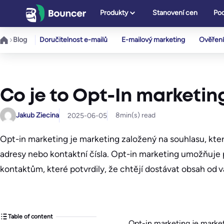
Přeskočit
Produkty
Stanovení cen
Pod
na
obsah
Blog
Doručitelnost e-mailů
E-mailový marketing
Ověření
Co je to Opt-In marketin
Jakub Ziecina
8
min(s) read
2025-06-05
Opt-in marketing je marketing založený na souhlasu, kter
adresy nebo kontaktní čísla. Opt-in marketing umožňuje p
kontaktům, které potvrdily, že chtějí dostávat obsah od 
Table of content
Opt-in marketing je market