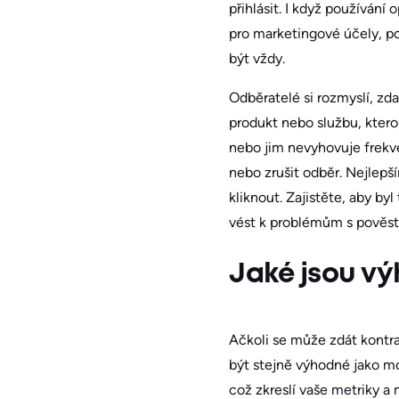
přihlásit. I když používán
pro marketingové účely, po
být vždy.
Odběratelé si rozmyslí, zd
produkt nebo službu, kterou
nebo jim nevyhovuje frekven
nebo zrušit odběr. Nejlepš
kliknout. Zajistěte, aby by
vést k problémům s pověstí
Jaké jsou v
Ačkoli se může zdát kontr
být stejně výhodné jako mo
což zkreslí vaše metriky a 