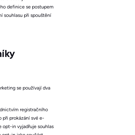
jeho definice se postupem
í souhlasu při spouštění
níky
rketing se používají dva
dnictvím registračního
 při prokázání své e-
 opt-in vyjadřuje souhlas
 opt-in jako součást