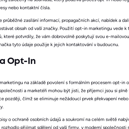
esy nebo kontaktní čísla.
průběžné zasílání informací, propagačních akcí, nabídek a dal
 dostávat obsah od vaší značky. Použití opt-in marketingu vede k
, které potvrdily, že vám dobrovolně poskytují svou e-mailovo
načka tyto údaje použije k jejich kontaktování v budoucnu.
a Opt-In
marketingu na základě povolení s formálním procesem opt-in od 
společnosti a marketéři mohou být jisti, že příjemci jsou si pln
ce později, čímž se eliminuje nežádoucí prvek překvapení nebo 
y.
isy o ochraně osobních údajů a soukromí na celém světě nabýva
 rozhodlo přijímat sdělení od vaší firmy, v moderní společnosti 