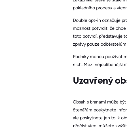
pokladního procesu a vícemé
Double opt-in označuje pro
možnost potvrdit, že chce 
toto potvrdí, představuje t
zprávy pouze odběratelům, 
Podniky mohou používat mn
nich. Mezi nejoblíbenější m
Uzavřený ob
Obsah s branami může být 
čtenářům poskytnete infor
ale poskytnete jen tolik ob
přečíst více, můžete zvýši