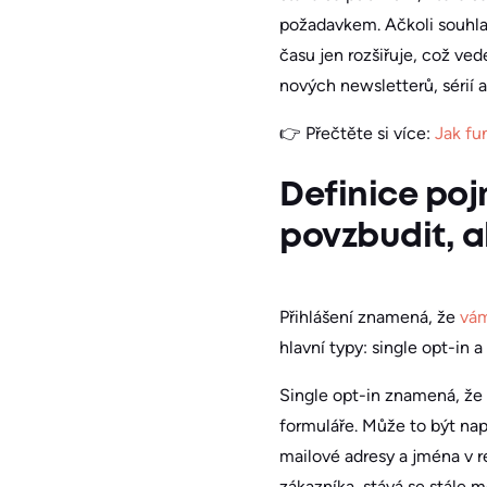
požadavkem. Ačkoli souhla
času jen rozšiřuje, což ve
nových newsletterů, sérií a
👉 Přečtěte si více:
Jak fu
Definice poj
povzbudit, ab
Přihlášení znamená, že
vám
hlavní typy: single opt-in a
Single opt-in znamená, že
formuláře. Může to být nap
mailové adresy a jména v r
zákazníka, stává se stále 