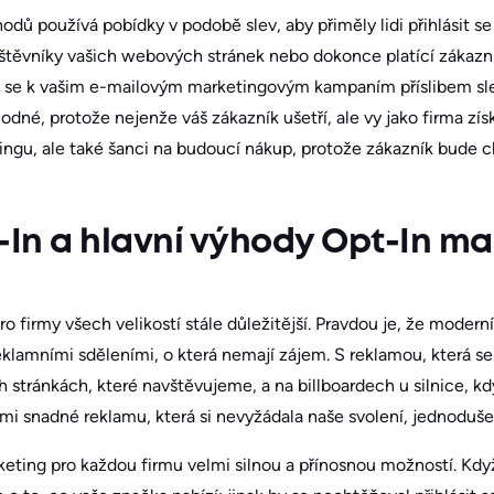
ů používá pobídky v podobě slev, aby přiměly lidi přihlásit se 
štěvníky vašich webových stránek nebo dokonce platící zákazn
ásili se k vašim e-mailovým marketingovým kampaním příslibem sle
odné, protože nejenže váš zákazník ušetří, ale vy jako firma zí
gu, ale také šanci na budoucí nákup, protože zákazník bude ch
In a hlavní výhody Opt-In ma
o firmy všech velikostí stále důležitější. Pravdou je, že moderní
lamními sděleními, o která nemají zájem. S reklamou, která se
ch stránkách, které navštěvujeme, a na billboardech u silnice,
i snadné reklamu, která si nevyžádala naše svolení, jednoduše 
eting pro každou firmu velmi silnou a přínosnou možností. Když