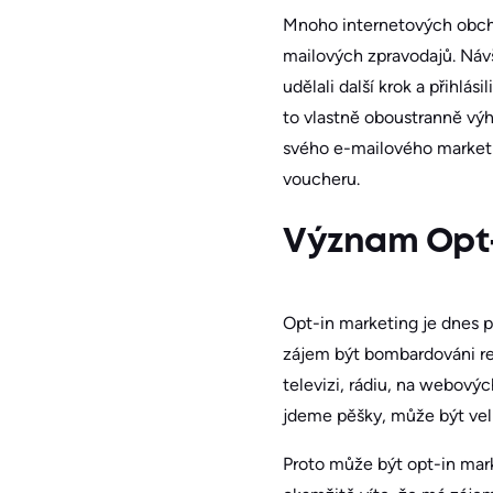
Mnoho internetových obchod
mailových zpravodajů. Náv
udělali další krok a přihl
to vlastně oboustranně výh
svého e-mailového marketin
voucheru.
Význam Opt-
Opt-in marketing je dnes pr
zájem být bombardováni rek
televizi, rádiu, na webový
jdeme pěšky, může být velm
Proto může být opt-in mark