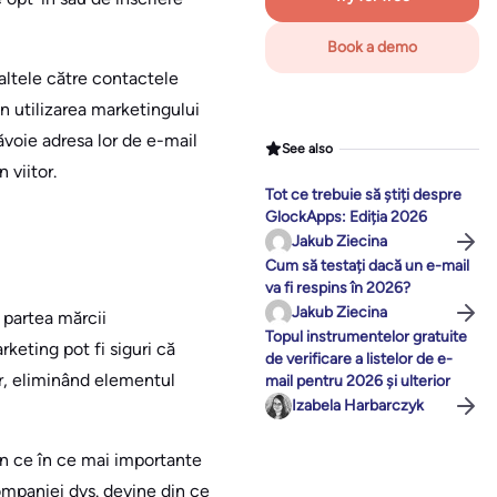
Book a demo
altele către contactele
n utilizarea marketingului
ăvoie adresa lor de e-mail
See also
 viitor.
Tot ce trebuie să știți despre
GlockApps: Ediția 2026
Jakub Ziecina
Cum să testați dacă un e-mail
va fi respins în 2026?
Jakub Ziecina
 partea mărcii
Topul instrumentelor gratuite
keting pot fi siguri că
de verificare a listelor de e-
or, eliminând elementul
mail pentru 2026 și ulterior
Izabela Harbarczyk
in ce în ce mai importante
ompaniei dvs. devine din ce