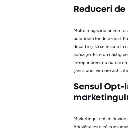
Reduceri de
Multe magazine online folo
buletinele lor de e-mail. Put
departe și să se înscrie în
achiziție. Este un câștig p
întreprindere, nu numai că
șansa unei viitoare achiziț
Sensul Opt-In
marketingul
Marketingul opt-in devine d
Adevărul este că consumato