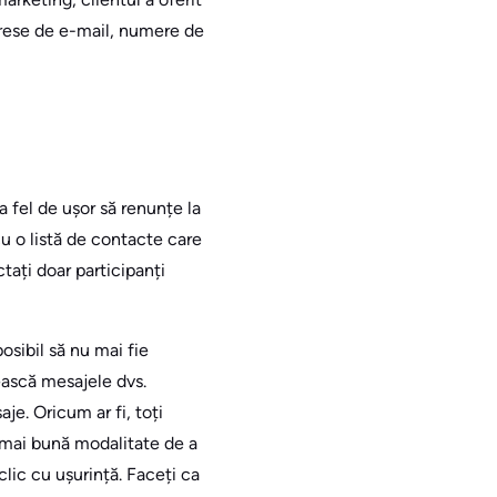
drese de e-mail, numere de
la fel de ușor să renunțe la
cu o listă de contacte care
tați doar participanți
osibil să nu mai fie
sească mesajele dvs.
je. Oricum ar fi, toți
 mai bună modalitate de a
clic cu ușurință. Faceți ca