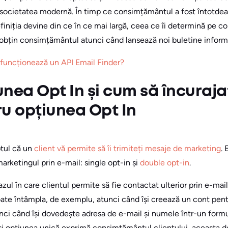
n societatea modernă. În timp ce consimțământul a fost întotde
efiniția devine din ce în ce mai largă, ceea ce îi determină pe c
bțin consimțământul atunci când lansează noi buletine informati
uncționează un API Email Finder?
unea Opt In și cum să încurajaț
u opțiunea Opt In
ptul că un
client vă permite să îi trimiteți mesaje de marketing
. 
marketingul prin e-mail: single opt-in și
double opt-in
.
azul în care clientul permite să fie contactat ulterior prin e-mai
oate întâmpla, de exemplu, atunci când își creează un cont pent
nci când își dovedește adresa de e-mail și numele într-un formul
i opțiunea unică exprimă consimțământul clientului, aceasta d