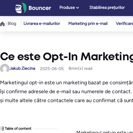
Sari
Produse
Stabilirea prețurilor
la
conținut
Blog
Livrarea e-mailurilor
Marketing prin e-mail
Verificar
Ce este Opt-In Marketin
Jakub Ziecina
8
min(s) read
2025-06-05
Marketingul opt-in este un marketing bazat pe consimțămân
își confirme adresele de e-mail sau numerele de contact.
și multe altele către contactele care au confirmat că sun
Table of content
Marketingul opt-in este un