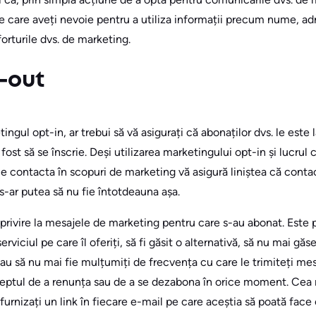
 care aveți nevoie pentru a utiliza informații precum nume, a
forturile dvs. de marketing.
t-out
ingul opt-in, ar trebui să vă asigurați că abonaților dvs. le este 
ost să se înscrie. Deși utilizarea marketingului opt-in și lucrul 
e contacta în scopuri de marketing vă asigură liniștea că contac
 s-ar putea să nu fie întotdeauna așa.
rivire la mesajele de marketing pentru care s-au abonat. Este p
erviciul pe care îl oferiți, să fi găsit o alternativă, să nu mai gă
au să nu mai fie mulțumiți de frecvența cu care le trimiteți mesa
 dreptul de a renunța sau de a se dezabona în orice moment. Cea
furnizați un link în fiecare e-mail pe care aceștia să poată face 