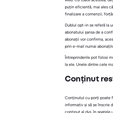
puțin eficientă, mai ales c
finalizare a comenzii, forț
Dublul opt-in se referă la 
abonatului șansa de a conf
abonații vor confirma, aces
prin e-mail numai abonațilo
Întreprinderile pot folosi 
la ele. Unele dintre cele m
Conținut res
Conținutul cu porți poate f
informativ și să se înscrie
conținut al dvs. în spatele 