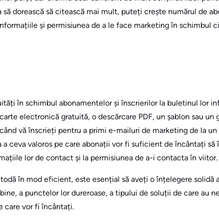
raja să dorească să citească mai mult, puteți crește numărul de a
 informațiile și permisiunea de a le face marketing în schimbul ci
tăți în schimbul abonamentelor și înscrierilor la buletinul lor in
carte electronică gratuită, o descărcare PDF, un șablon sau un 
ând vă înscrieți pentru a primi e-mailuri de marketing de la un
 a ceva valoros pe care abonații vor fi suficient de încântați să 
ațiile lor de contact și la permisiunea de a-i contacta în viitor.
odă în mod eficient, este esențial să aveți o înțelegere solidă a 
 bine, a punctelor lor dureroase, a tipului de soluții de care au 
 care vor fi încântați.