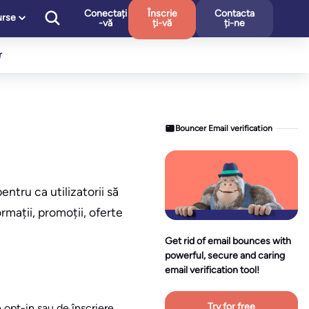
Conectați
Înscrie
Contacta
urse
-vă
ți-vă
ți-ne
r
Bouncer Email verification
ntru ca utilizatorii să
mații, promoții, oferte
Get rid of email bounces with
powerful, secure and caring
email verification tool!
Try for free
opt-in sau de înscriere