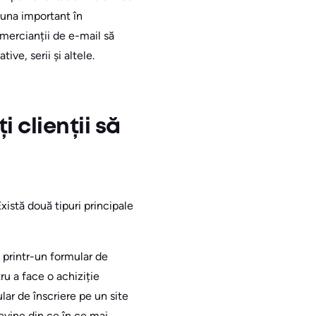
auna important în
omercianții de e-mail să
ve, serii și altele.
i clienții să
Există două tipuri principale
l printr-un formular de
ru a face o achiziție
ar de înscriere pe un site
evine din ce în ce mai