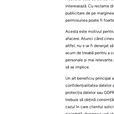
interesează. Cu reclame difu
publicitare de pe margine
permisiunea poate fi foarte
Acesta este motivul pentru
afacere. Atunci când cineva
altfel, nu s-ar fi deranjat
acum de treabă pentru a cu
personale și mai relevante 
să se implice.
Un alt beneficiu principal 
confidențialitatea datelor 
protecția datelor sau GDPR 
trebuie să obțină consimțăm
cazul în care clientul solic
niciodată, deoarece veți șt