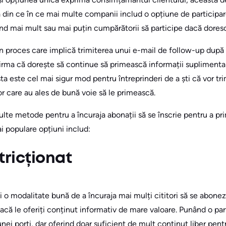
ă din ce în ce mai multe companii includ o opțiune de participar
ând mai mult sau mai puțin cumpărătorii să participe dacă doresc 
un proces care implică trimiterea unui e-mail de follow-up după 
irma că dorește să continue să primească informații suplimentare
ta este cel mai sigur mod pentru întreprinderi de a ști că vor t
r care au ales de bună voie să le primească.
multe metode pentru a încuraja abonații să se înscrie pentru a 
ai populare opțiuni includ:
tricționat
i o modalitate bună de a încuraja mai mulți cititori să se aboneze
 dacă le oferiți conținut informativ de mare valoare. Punând o pa
unei porți, dar oferind doar suficient de mult conținut liber pentr