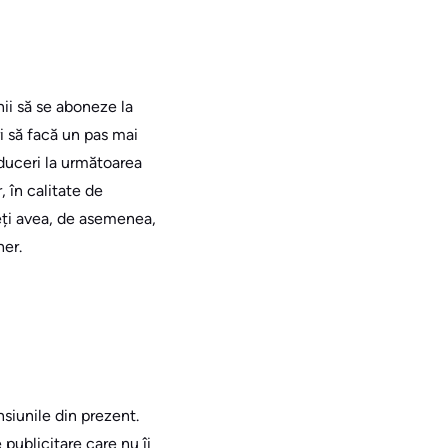
ii să se aboneze la
ri să facă un pas mai
educeri la următoarea
 în calitate de
eți avea, de asemenea,
her.
siunile din prezent.
publicitare care nu îi