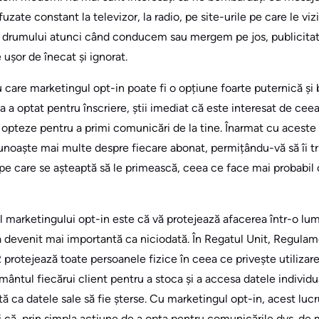
zate constant la televizor, la radio, pe site-urile pe care le viz
a drumului atunci când conducem sau mergem pe jos, publicitat
 ușor de înecat și ignorat.
 care marketingul opt-in poate fi o opțiune foarte puternică și
 a optat pentru înscriere, știi imediat că este interesat de ceea
 să opteze pentru a primi comunicări de la tine. Înarmat cu aceste
noaște mai multe despre fiecare abonat, permițându-vă să îi tr
pe care se așteaptă să le primească, ceea ce face mai probabil c
al marketingului opt-in este că vă protejează afacerea într-o lu
a devenit mai importantă ca niciodată. În Regatul Unit, Regulam
protejează toate persoanele fizice în ceea ce privește utilizare
ântul fiecărui client pentru a stoca și a accesa datele individu
ită ca datele sale să fie șterse. Cu marketingul opt-in, acest lu
i că, prin simpla acțiune de a opta pentru comunicările dvs. de m