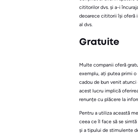
cititorilor dvs. și a-i încu
deoarece cititorii își oferă
al dvs.
Gratuite
Multe companii oferă gratui
exemplu, ați putea primi o 
cadou de bun venit atunci c
acest lucru implică oferirea
renunțe cu plăcere la inform
Pentru a utiliza această met
ceea ce îl face să se simtă
și a tipului de stimulente de