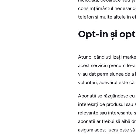
consimțământul necesar de
telefon și multe altele în e
Opt-in și op
Atunci când utilizați market
acest serviciu precum le-a f
v-au dat permisiunea de a l
voluntari, adevărul este că
Abonații se răzgândesc cu p
interesați de produsul sau s
relevante sau interesante s
abonații ar trebui să aibă
asigura acest lucru este să 