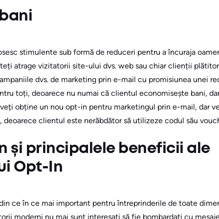
 bani
sesc stimulente sub formă de reduceri pentru a încuraja oamen
eți atrage vizitatorii site-ului dvs. web sau chiar clienții plătito
 campaniile dvs. de marketing prin e-mail cu promisiunea unei r
entru toți, deoarece nu numai că clientul economisește bani, dar,
 veți obține un nou opt-in pentru marketingul prin e-mail, dar v
ii, deoarece clientul este nerăbdător să utilizeze codul său vouc
 și principalele beneficii ale
ui Opt-In
in ce în ce mai important pentru întreprinderile de toate dimen
rii moderni nu mai sunt interesați să fie bombardați cu mesaje 