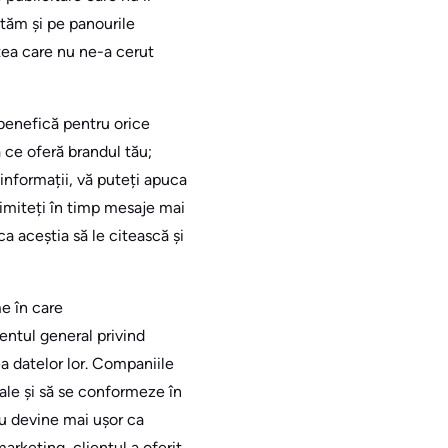
ităm și pe panourile
ea care nu ne-a cerut
 benefică pentru orice
 ce oferă brandul tău;
 informații, vă puteți apuca
imiteți în timp mesaje mai
a aceștia să le citească și
me în care
entul general privind
a datelor lor. Companiile
ale și să se conformeze în
cru devine mai ușor ca
arketing, clientul a oferit