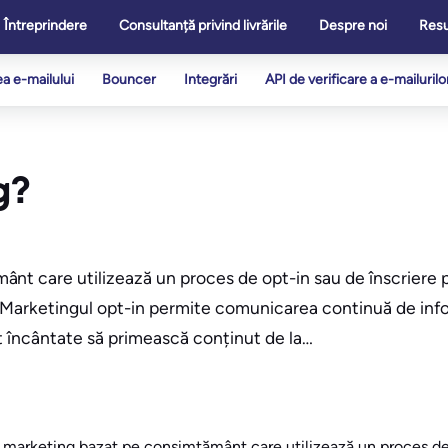
Întreprindere
Consultanță privind livrările
Despre noi
Res
ea e-mailului
Bouncer
Integrări
API de verificare a e-mailurilo
g?
t care utilizează un proces de opt-in sau de înscriere pe
 Marketingul opt-in permite comunicarea continuă de infor
t încântate să primească conținut de la…
 marketing bazat pe consimțământ care utilizează un proces de 