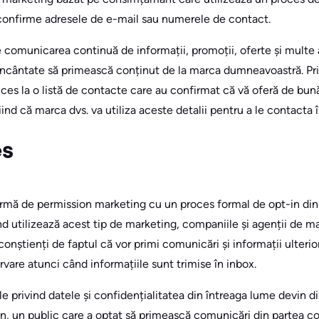
și confirme adresele de e-mail sau numerele de contact.
 comunicarea continuă de informații, promoții, oferte și multe 
încântate să primească conținut de la marca dumneavoastră. Pri
cces la o listă de contacte care au confirmat că vă oferă de bun
nd că marca dvs. va utiliza aceste detalii pentru a le contacta în
es
rmă de permission marketing cu un proces formal de opt-in din
utilizează acest tip de marketing, companiile și agenții de mar
 conștienți de faptul că vor primi comunicări și informații ulteri
rvare atunci când informațiile sunt trimise în inbox.
e privind datele și confidențialitatea din întreaga lume devin d
ren, un public care a optat să primească comunicări din partea c