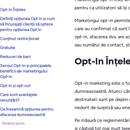
pentru ca utilizatorii să î
Opt-In Înțeles
Definiți opțiunea Opt In și cum
Marketingul opt-in permite
să încurajați clienții să opteze
care au confirmat că sunt 
pentru opțiunea Opt In
opt-in, afacerea dvs. are a
Conținut restricționat
sau numărul de contact, știi
Gratuite
Reduceri de bani
Opt-In Înțel
Sensul Opt-In și principalele
beneficii ale marketingului
Opt-In
Opt-in marketing este o fo
Opt-in și opt-out
dumneavoastră. Atunci când 
Care sunt avantajele
destinatarii sunt pe deplin
renunțării?
nedorit de surpriză sau ene
Ce înseamnă opțiunea pentru
afacerea dumneavoastră
Pe măsură ce reglementăril
Related posts:
și câștigă tot mai mult te