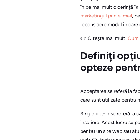
în ce mai mult o cerință î
marketingul prin e-mail
, d
reconsidere modul în care o
👉 Citește mai mult:
Cum f
Definiți opți
opteze pentr
Acceptarea se referă la fa
care sunt utilizate pentru 
Single opt-in se referă la c
înscriere. Acest lucru se p
pentru un site web sau atu
web. Cu toate acestea, deș