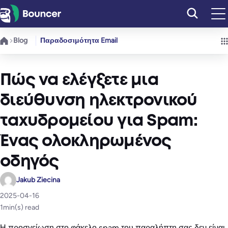
Μετάβαση
στο
περιεχόμενο
Blog
Παραδοσιμότητα Email
Πώς να ελέγξετε μια
διεύθυνση ηλεκτρονικού
ταχυδρομείου για Spam:
Ένας ολοκληρωμένος
οδηγός
Jakub Ziecina
2025-04-16
1
min(s) read
Η προσγείωση στο φάκελο spam του παραλήπτη σας δεν είναι