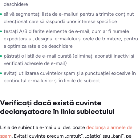
deschidere
să vă segmentați lista de e-mailuri pentru a trimite conținut
direcționat care să răspundă unor interese specifice
testați A/B diferite elemente de e-mail, cum ar fi numele
expeditorului, designul e-mailului și orele de trimitere, pentru
a optimiza ratele de deschidere
păstrați o listă de e-mail curată (eliminați abonații inactivi și
verificați adresele de e-mail)
evitați utilizarea cuvintelor spam și a punctuației excesive în
conținutul e-mailurilor și în liniile de subiect
Verificați dacă există cuvinte
declanșatoare în linia subiectului
Linia de subiect a e-mailului dvs. poate
declanșa alarmele de
spam
. Evitați cuvinte precum „gratuit”, „câștig” sau „bani”, pe