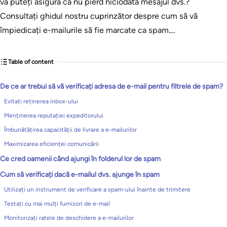
vă puteți asigura că nu pierd niciodată mesajul dvs.?
Consultați ghidul nostru cuprinzător despre cum să vă
împiedicați e-mailurile să fie marcate ca spam.…
Table of content
De ce ar trebui să vă verificați adresa de e-mail pentru filtrele de spam?
Evitați reținerea inbox-ului
Menținerea reputației expeditorului
Îmbunătățirea capacității de livrare a e-mailurilor
Maximizarea eficienței comunicării
Ce cred oamenii când ajungi în folderul lor de spam
Cum să verificați dacă e-mailul dvs. ajunge în spam
Utilizați un instrument de verificare a spam-ului înainte de trimitere
Testați cu mai mulți furnizori de e-mail
Monitorizați ratele de deschidere a e-mailurilor