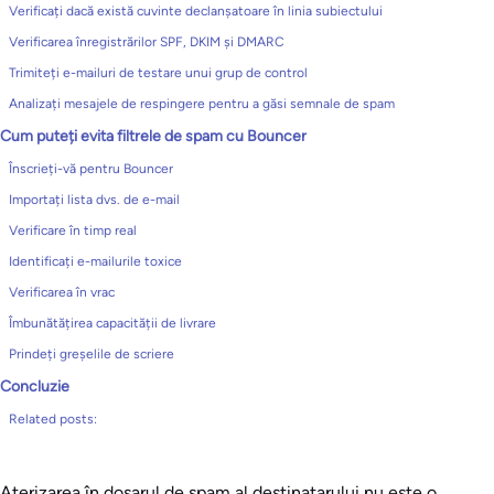
Verificați dacă există cuvinte declanșatoare în linia subiectului
Verificarea înregistrărilor SPF, DKIM și DMARC
Trimiteți e-mailuri de testare unui grup de control
Analizați mesajele de respingere pentru a găsi semnale de spam
Cum puteți evita filtrele de spam cu Bouncer
Înscrieți-vă pentru Bouncer
Importați lista dvs. de e-mail
Verificare în timp real
Identificați e-mailurile toxice
Verificarea în vrac
Îmbunătățirea capacității de livrare
Prindeți greșelile de scriere
Concluzie
Related posts:
Aterizarea în dosarul de spam al destinatarului nu este o