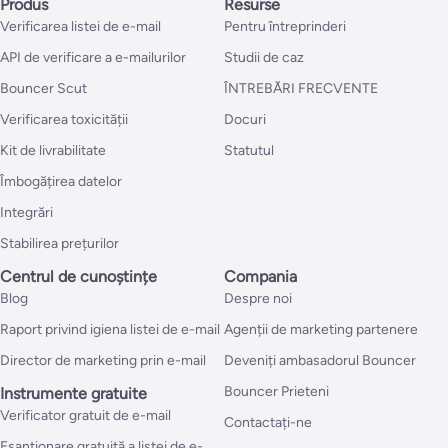
Produs
Resurse
Verificarea listei de e-mail
Pentru întreprinderi
API de verificare a e-mailurilor
Studii de caz
Bouncer Scut
ÎNTREBĂRI FRECVENTE
Verificarea toxicității
Docuri
Kit de livrabilitate
Statutul
Îmbogățirea datelor
Integrări
Stabilirea prețurilor
Centrul de cunoștințe
Compania
Blog
Despre noi
Raport privind igiena listei de e-mail
Agenții de marketing partenere
Director de marketing prin e-mail
Deveniți ambasadorul Bouncer
Bouncer Prieteni
Instrumente gratuite
Verificator gratuit de e-mail
Contactați-ne
Eșantionare gratuită a listei de e-