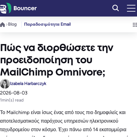
Μετάβαση
στο
περιεχόμενο
Blog
Παραδοσιμότητα Email
Πώς να διορθώσετε την
προειδοποίηση του
MailChimp Omnivore;
Izabela Harbarczyk
2026-08-03
1
min(s) read
Το Mailchimp είναι ίσως ένας από τους πιο δημοφιλείς και
αποτελεσματικούς παρόχους υπηρεσιών ηλεκτρονικού
ταχυδρομείου στον κόσμο. Έχει πάνω από 14 εκατομμύρια