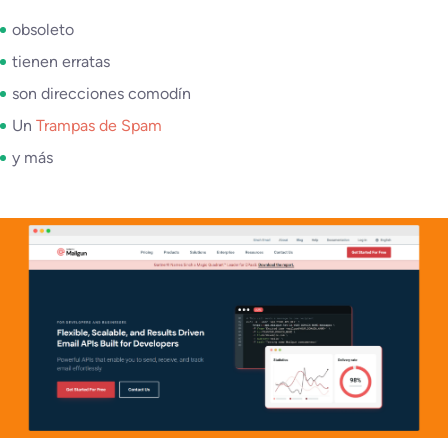
obsoleto
tienen erratas
son direcciones comodín
Un
Trampas de Spam
y más