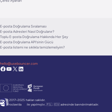
Çerez Ayarları
E-posta Doğrulama Sıralaması
E-posta Adresleri Nasıl Doğrulanır?
Toplu E-posta Doğrulama Hakkında Her Şey
E-posta Doğrulama API’sinin Gücü
E-posta listemi ne sıklıkla temizlemeliyim?
hello@usebouncer.com
© 2017–2025
hakları saklıdır.
Wroclaw’da
ile yapılmıştır, 🇵🇱. 🇪🇺 adresinde barındırılmaktadır.