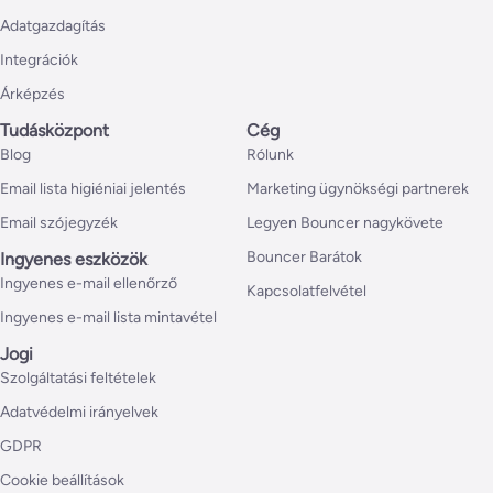
Adatgazdagítás
Integrációk
Árképzés
Tudásközpont
Cég
Blog
Rólunk
Email lista higiéniai jelentés
Marketing ügynökségi partnerek
Email szójegyzék
Legyen Bouncer nagykövete
Bouncer Barátok
Ingyenes eszközök
Ingyenes e-mail ellenőrző
Kapcsolatfelvétel
Ingyenes e-mail lista mintavétel
Jogi
Szolgáltatási feltételek
Adatvédelmi irányelvek
GDPR
Cookie beállítások