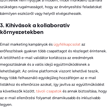
szoftverek nem nyújtják a modern, mobil munkaerő számára
szükséges rugalmasságot, hogy az érvényesítési feladatokat
bármilyen eszközről vagy helyről elvégezhessék.
3. Kihívások a kollaboratív
környezetekben
Email marketing kampányok és
ügyfélkapcsolat
az
erőfeszítések gyakran több csapattagot és részleget érintenek.
A letölthető e-mail validátor korlátozza az eredmények
megosztásának és a valós idejű együttműködésnek a
lehetőségét. Az online platformok viszont lehetővé teszik,
hogy több felhasználó egyidejűleg hozzáférjen az e-mail
listákhoz és ellenőrizze azokat, így javítva az együttműködést
a következők között.
távoli csapatok
és annak biztosítása, hogy
az e-mail ellenőrzési folyamat dinamikusabb és inkluzívabb
legyen.