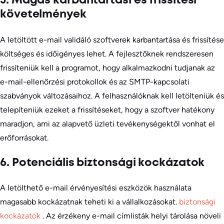
5. Magas karbantartási és frissítési
követelmények
A letöltött e-mail validáló szoftverek karbantartása és frissítése
költséges és időigényes lehet. A fejlesztőknek rendszeresen
frissíteniük kell a programot, hogy alkalmazkodni tudjanak az
e-mail-ellenőrzési protokollok és az SMTP-kapcsolati
szabványok változásaihoz. A felhasználóknak kell letölteniük és
telepíteniük ezeket a frissítéseket, hogy a szoftver hatékony
maradjon, ami az alapvető üzleti tevékenységektől vonhat el
erőforrásokat.
6. Potenciális biztonsági kockázatok
A letölthető e-mail érvényesítési eszközök használata
magasabb kockázatnak teheti ki a vállalkozásokat.
biztonsági
kockázatok
. Az érzékeny e-mail címlisták helyi tárolása növeli