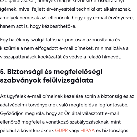
szolgáltatásokat, amelyek magas kézbesíthetőségi arányt
ígérnek, mivel fejlett érvényesítési technikákat alkalmaznak,
amelyek nemcsak azt ellenőrzik, hogy egy e-mail érvényes-e,
hanem azt is, hogy kézbesíthető-e.
Egy hatékony szolgáltatásnak pontosan azonosítania és
kiszűrnie a nem elfogadott e-mail címeket, minimalizálva a
visszapattanások kockázatát és védve a feladó hírnevét.
5. Biztonsági és megfelelőségi
szabványok felülvizsgálata
Az ügyfelek e-mail címeinek kezelése során a biztonság és az
adatvédelmi törvényeknek való megfelelés a legfontosabb.
Győződjön meg róla, hogy az Ön által választott e-mail
ellenőrző megfelel a vonatkozó szabályozásoknak, mint
például a következőknek
GDPR
vagy
HIPAA
és biztonságos