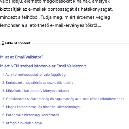
valós idejű, elérhető megoldásokat kínálnak, amelyek
biztosítják az e-mailek pontosságát és hatékonyságát,
mindezt a felhőből. Tudja meg, miért érdemes végleg
lemondania a letölthető e-mail-érvényesítőkről.…
Table of content
Mi az az Email Validator?
Miért NEM szabad letöltenie az Email Validator-t
1. Az internetkapcsolattól való függőség
2. Korlátozott hozzáférés az eszközök között
3. Kihívások a kollaboratív környezetekben
4. Csökkentett skálázhatóság és rugalmasság az e-mail címek ellenőrzéséhez
5. Magas karbantartási és frissítési követelmények
6. Potenciális biztonsági kockázatok
7. Átfogó funkciók hiánya