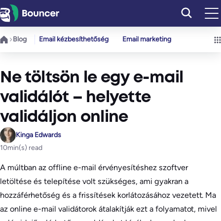
Ugrás
a
tartalomhoz
Blog
Email kézbesíthetőség
Email marketing
Ne töltsön le egy e-mail
validálót – helyette
validáljon online
Kinga Edwards
10
min(s) read
A múltban az offline e-mail érvényesítéshez szoftver
letöltése és telepítése volt szükséges, ami gyakran a
hozzáférhetőség és a frissítések korlátozásához vezetett. Ma
az online e-mail validátorok átalakítják ezt a folyamatot, mivel