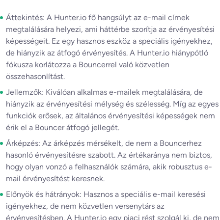
Áttekintés: A Hunter.io fő hangsúlyt az e-mail címek
megtalálására helyezi, ami háttérbe szorítja az érvényesítési
képességeit. Ez egy hasznos eszköz a speciális igényekhez,
de hiányzik az átfogó érvényesítés. A Hunter.io hiánypótló
fókusza korlátozza a Bouncerrel való közvetlen
összehasonlítást.
Jellemzők: Kiválóan alkalmas e-mailek megtalálására, de
hiányzik az érvényesítési mélység és szélesség. Míg az egyes
funkciók erősek, az általános érvényesítési képességek nem
érik el a Bouncer átfogó jellegét.
Árképzés: Az árképzés mérsékelt, de nem a Bouncerhez
hasonló érvényesítésre szabott. Az értékaránya nem biztos,
hogy olyan vonzó a felhasználók számára, akik robusztus e-
mail érvényesítést keresnek.
Előnyök és hátrányok: Hasznos a speciális e-mail keresési
igényekhez, de nem közvetlen versenytárs az
érvényesítésben. A Hunter.io egy piaci rést szolgál ki, de nem