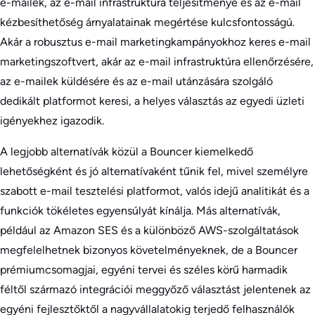
e-mailek, az e-mail infrastruktúra teljesítménye és az e-mail
kézbesíthetőség árnyalatainak megértése kulcsfontosságú.
Akár a robusztus e-mail marketingkampányokhoz keres e-mail
marketingszoftvert, akár az e-mail infrastruktúra ellenőrzésére,
az e-mailek küldésére és az e-mail utánzására szolgáló
dedikált platformot keresi, a helyes választás az egyedi üzleti
igényekhez igazodik.
A legjobb alternatívák közül a Bouncer kiemelkedő
lehetőségként és jó alternatívaként tűnik fel, mivel személyre
szabott e-mail tesztelési platformot, valós idejű analitikát és a
funkciók tökéletes egyensúlyát kínálja. Más alternatívák,
például az Amazon SES és a különböző AWS-szolgáltatások
megfelelhetnek bizonyos követelményeknek, de a Bouncer
prémiumcsomagjai, egyéni tervei és széles körű harmadik
féltől származó integrációi meggyőző választást jelentenek az
egyéni fejlesztőktől a nagyvállalatokig terjedő felhasználók