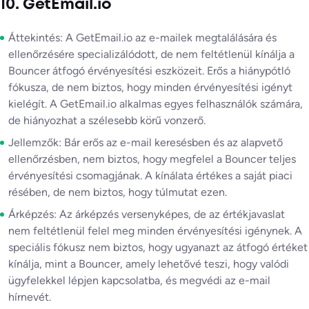
10. GetEmail.io
Áttekintés: A GetEmail.io az e-mailek megtalálására és
ellenőrzésére specializálódott, de nem feltétlenül kínálja a
Bouncer átfogó érvényesítési eszközeit. Erős a hiánypótló
fókusza, de nem biztos, hogy minden érvényesítési igényt
kielégít. A GetEmail.io alkalmas egyes felhasználók számára,
de hiányozhat a szélesebb körű vonzerő.
Jellemzők: Bár erős az e-mail keresésben és az alapvető
ellenőrzésben, nem biztos, hogy megfelel a Bouncer teljes
érvényesítési csomagjának. A kínálata értékes a saját piaci
résében, de nem biztos, hogy túlmutat ezen.
Árképzés: Az árképzés versenyképes, de az értékjavaslat
nem feltétlenül felel meg minden érvényesítési igénynek. A
speciális fókusz nem biztos, hogy ugyanazt az átfogó értéket
kínálja, mint a Bouncer, amely lehetővé teszi, hogy valódi
ügyfelekkel lépjen kapcsolatba, és megvédi az e-mail
hírnevét.