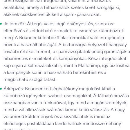
pontosságra és az integrációra, valamint a robusztus
analitikára, amely a felhasználók széles körét szolgálja ki,
akiknek csökkenteniük kell a spam-panaszokat.
Jellemzők: Átfogó, valós idejű érvényesítés, szintaxis-
ellenőrzés és eldobható e-mailek felismerése különbözteti
meg. A Bouncer különböző platformokkal való integrációja
növeli a használhatóságát. A biztonságra helyezett hangsúly
további értéket teremt, a spamvizsgálatok pedig garantálják a
hibamentes e-maileket és kampányokat. Kész integrációkat
kap olyan alkalmazásokkal is, mint a Mailchimp, így biztosítva
a kampányok során a használható betekintést és a
megbízható szolgáltatást.
Árképzés: Bouncer költséghatékony megoldást kínál a
különböző igényekre szabott csomagokkal. Átlátható árazása
összhangban van a funkcióival, így mind a magánszemélyek,
mind a vállalkozások számára kiemelkedő választás. A nagy
volumenű küldemények és a kisvállalatok is mind az
elsődleges postaládában landolhatnak mindössze néhány