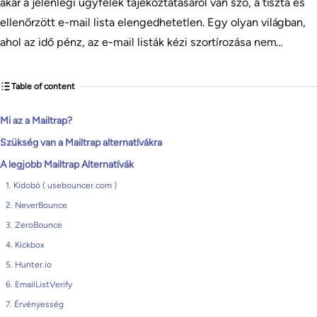
akár a jelenlegi ügyfelek tájékoztatásáról van szó, a tiszta és
ellenőrzött e-mail lista elengedhetetlen. Egy olyan világban,
ahol az idő pénz, az e-mail listák kézi szortírozása nem…
Table of content
Mi az a Mailtrap?
Szükség van a Mailtrap alternatívákra
A legjobb Mailtrap Alternatívák
1. Kidobó ( usebouncer.com )
2. NeverBounce
3. ZeroBounce
4. Kickbox
5. Hunter.io
6. EmailListVerify
7. Érvényesség