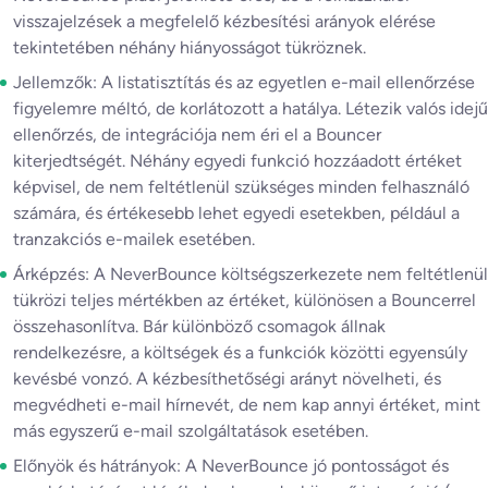
visszajelzések a megfelelő kézbesítési arányok elérése
tekintetében néhány hiányosságot tükröznek.
Jellemzők: A listatisztítás és az egyetlen e-mail ellenőrzése
figyelemre méltó, de korlátozott a hatálya. Létezik valós idejű
ellenőrzés, de integrációja nem éri el a Bouncer
kiterjedtségét. Néhány egyedi funkció hozzáadott értéket
képvisel, de nem feltétlenül szükséges minden felhasználó
számára, és értékesebb lehet egyedi esetekben, például a
tranzakciós e-mailek esetében.
Árképzés: A NeverBounce költségszerkezete nem feltétlenül
tükrözi teljes mértékben az értéket, különösen a Bouncerrel
összehasonlítva. Bár különböző csomagok állnak
rendelkezésre, a költségek és a funkciók közötti egyensúly
kevésbé vonzó. A kézbesíthetőségi arányt növelheti, és
megvédheti e-mail hírnevét, de nem kap annyi értéket, mint
más egyszerű e-mail szolgáltatások esetében.
Előnyök és hátrányok: A NeverBounce jó pontosságot és