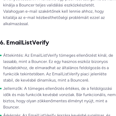
kínálja a Bouncer teljes validálási eszközkészletét.
Valahogyan e-mail szakértőnek kell lennie ahhoz, hogy
kitalálja az e-mail kézbesíthetőségi problémáit ezzel az
alkalmazással.
6. EmailListVerify
Áttekintés: Az EmailListVerify tömeges ellenőrzést kínál, de
lassabb, mint a Bouncer. Ez egy hasznos eszköz bizonyos
feladatokhoz, de elmaradhat az általános feldolgozás és a
funkciók tekintetében. Az EmailListVerify piaci jelenléte
stabil, de kevésbé dinamikus, mint a Bounceré.
Jellemzők: A tömeges ellenőrzés értékes, de a feldolgozási
idők és más funkciók kevésbé vonzóak. Bár funkcionális, nem
biztos, hogy olyan zökkenőmentes élményt nyújt, mint a
Bouncer.
Árképzés: Az EmailListVerify árazása kevésbé rugalmas, és