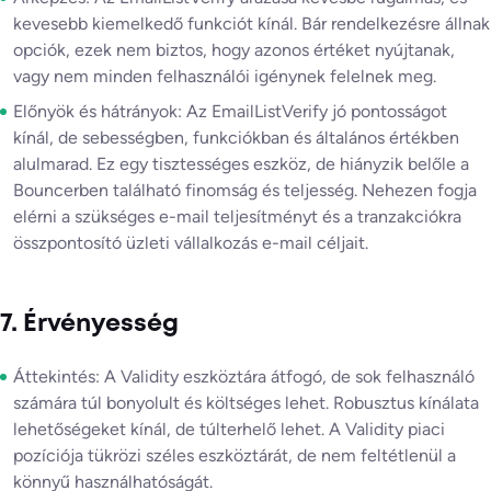
kevesebb kiemelkedő funkciót kínál. Bár rendelkezésre állnak
opciók, ezek nem biztos, hogy azonos értéket nyújtanak,
vagy nem minden felhasználói igénynek felelnek meg.
Előnyök és hátrányok: Az EmailListVerify jó pontosságot
kínál, de sebességben, funkciókban és általános értékben
alulmarad. Ez egy tisztességes eszköz, de hiányzik belőle a
Bouncerben található finomság és teljesség. Nehezen fogja
elérni a szükséges e-mail teljesítményt és a tranzakciókra
összpontosító üzleti vállalkozás e-mail céljait.
7. Érvényesség
Áttekintés: A Validity eszköztára átfogó, de sok felhasználó
számára túl bonyolult és költséges lehet. Robusztus kínálata
lehetőségeket kínál, de túlterhelő lehet. A Validity piaci
pozíciója tükrözi széles eszköztárát, de nem feltétlenül a
könnyű használhatóságát.