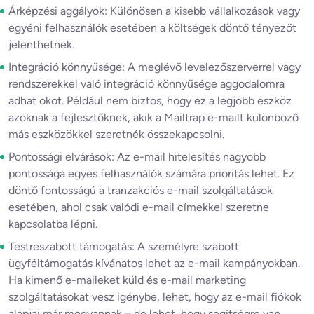
Árképzési aggályok: Különösen a kisebb vállalkozások vagy
egyéni felhasználók esetében a költségek döntő tényezőt
jelenthetnek.
Integráció könnyűsége: A meglévő levelezőszerverrel vagy
rendszerekkel való integráció könnyűsége aggodalomra
adhat okot. Például nem biztos, hogy ez a legjobb eszköz
azoknak a fejlesztőknek, akik a Mailtrap e-mailt különböző
más eszközökkel szeretnék összekapcsolni.
Pontossági elvárások: Az e-mail hitelesítés nagyobb
pontossága egyes felhasználók számára prioritás lehet. Ez
döntő fontosságú a tranzakciós e-mail szolgáltatások
esetében, ahol csak valódi e-mail címekkel szeretne
kapcsolatba lépni.
Testreszabott támogatás: A személyre szabott
ügyféltámogatás kívánatos lehet az e-mail kampányokban.
Ha kimenő e-maileket küld és e-mail marketing
szolgáltatásokat vesz igénybe, lehet, hogy az e-mail fiókok
alapjai már megvannak – de lehet, hogy segítségre van