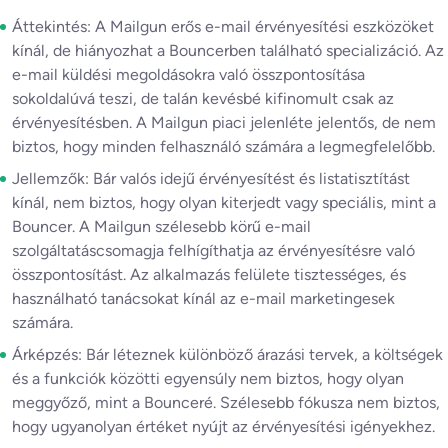
Áttekintés: A Mailgun erős e-mail érvényesítési eszközöket
kínál, de hiányozhat a Bouncerben található specializáció. Az
e-mail küldési megoldásokra való összpontosítása
sokoldalúvá teszi, de talán kevésbé kifinomult csak az
érvényesítésben. A Mailgun piaci jelenléte jelentős, de nem
biztos, hogy minden felhasználó számára a legmegfelelőbb.
Jellemzők: Bár valós idejű érvényesítést és listatisztítást
kínál, nem biztos, hogy olyan kiterjedt vagy speciális, mint a
Bouncer. A Mailgun szélesebb körű e-mail
szolgáltatáscsomagja felhígíthatja az érvényesítésre való
összpontosítást. Az alkalmazás felülete tisztességes, és
használható tanácsokat kínál az e-mail marketingesek
számára.
Árképzés: Bár léteznek különböző árazási tervek, a költségek
és a funkciók közötti egyensúly nem biztos, hogy olyan
meggyőző, mint a Bounceré. Szélesebb fókusza nem biztos,
hogy ugyanolyan értéket nyújt az érvényesítési igényekhez.