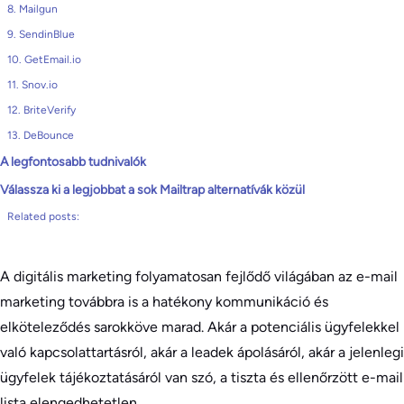
8. Mailgun
9. SendinBlue
10. GetEmail.io
11. Snov.io
12. BriteVerify
13. DeBounce
A legfontosabb tudnivalók
Válassza ki a legjobbat a sok Mailtrap alternatívák közül
Related posts:
A digitális marketing folyamatosan fejlődő világában az e-mail
marketing továbbra is a hatékony kommunikáció és
elköteleződés sarokköve marad. Akár a potenciális ügyfelekkel
való kapcsolattartásról, akár a leadek ápolásáról, akár a jelenlegi
ügyfelek tájékoztatásáról van szó, a tiszta és ellenőrzött e-mail
lista elengedhetetlen.