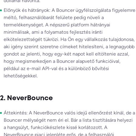
dollárral havonta.
Előnyök és hátrányok: A Bouncer ügyfélszolgálata figyelemre
méltó, felhasználóbarát felülete pedig növeli a
termelékenységet. A népszerű platform hátrányai
minimálisak, ami a folyamatos fejlesztés iránti
elkötelezettségét tükrözi. Ha Ön egy vállalkozás tulajdonosa,
aki igény szerint szeretne címeket hitelesíteni, a legnagyobb
gondot az jelenti, hogy egy-két napot kell eltöltenie azzal,
hogy megismerkedjen a Bouncer alapvető funkcióival,
például az e-mail API-val és a különböző bővítési
lehetőségekkel.
2. NeverBounce
Áttekintés: A NeverBounce valós idejű ellenőrzést kínál, de a
Bouncer mélységét nem éri el. Bár a lista tisztítására helyezi
a hangsúlyt, funkciókészlete kissé korlátozott. A
NeverBounce piaci jelenléte erős, de a felhasználói