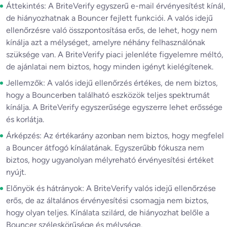
Áttekintés: A BriteVerify egyszerű e-mail érvényesítést kínál,
de hiányozhatnak a Bouncer fejlett funkciói. A valós idejű
ellenőrzésre való összpontosítása erős, de lehet, hogy nem
kínálja azt a mélységet, amelyre néhány felhasználónak
szüksége van. A BriteVerify piaci jelenléte figyelemre méltó,
de ajánlatai nem biztos, hogy minden igényt kielégítenek.
Jellemzők: A valós idejű ellenőrzés értékes, de nem biztos,
hogy a Bouncerben található eszközök teljes spektrumát
kínálja. A BriteVerify egyszerűsége egyszerre lehet erőssége
és korlátja.
Árképzés: Az értékarány azonban nem biztos, hogy megfelel
a Bouncer átfogó kínálatának. Egyszerűbb fókusza nem
biztos, hogy ugyanolyan mélyreható érvényesítési értéket
nyújt.
Előnyök és hátrányok: A BriteVerify valós idejű ellenőrzése
erős, de az általános érvényesítési csomagja nem biztos,
hogy olyan teljes. Kínálata szilárd, de hiányozhat belőle a
Bouncer széleskörűsége és mélysége.