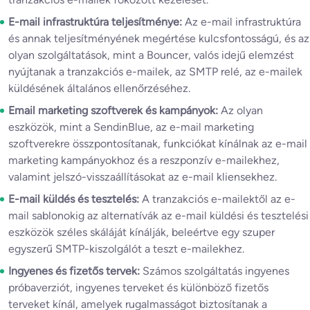
E-mail infrastruktúra teljesítménye:
Az e-mail infrastruktúra
és annak teljesítményének megértése kulcsfontosságú, és az
olyan szolgáltatások, mint a Bouncer, valós idejű elemzést
nyújtanak a tranzakciós e-mailek, az SMTP relé, az e-mailek
küldésének általános ellenőrzéséhez.
Email marketing szoftverek és kampányok:
Az olyan
eszközök, mint a SendinBlue, az e-mail marketing
szoftverekre összpontosítanak, funkciókat kínálnak az e-mail
marketing kampányokhoz és a reszponzív e-mailekhez,
valamint jelszó-visszaállításokat az e-mail kliensekhez.
E-mail küldés és tesztelés:
A tranzakciós e-mailektől az e-
mail sablonokig az alternatívák az e-mail küldési és tesztelési
eszközök széles skáláját kínálják, beleértve egy szuper
egyszerű SMTP-kiszolgálót a teszt e-mailekhez.
Ingyenes és fizetős tervek:
Számos szolgáltatás ingyenes
próbaverziót, ingyenes terveket és különböző fizetős
terveket kínál, amelyek rugalmasságot biztosítanak a