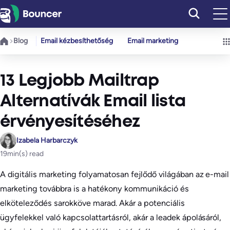
Ugrás
a
tartalomhoz
Blog
Email kézbesíthetőség
Email marketing
13 Legjobb Mailtrap
Alternatívák Email lista
érvényesítéséhez
Izabela Harbarczyk
19
min(s) read
A digitális marketing folyamatosan fejlődő világában az e-mail
marketing továbbra is a hatékony kommunikáció és
elköteleződés sarokköve marad. Akár a potenciális
ügyfelekkel való kapcsolattartásról, akár a leadek ápolásáról,