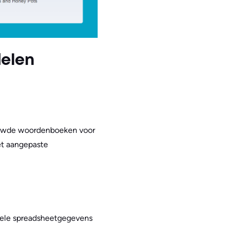
elen
bouwde woordenboeken voor
et aangepaste
inele spreadsheetgegevens