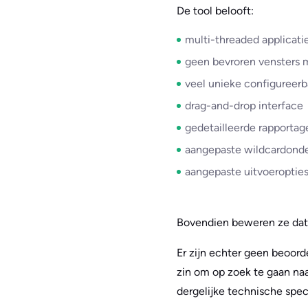
De tool belooft:
multi-threaded applicati
geen bevroren vensters m
veel unieke configureer
drag-and-drop interface
gedetailleerde rapportag
aangepaste wildcardonde
aangepaste uitvoeroptie
Bovendien beweren ze dat 
Er zijn echter geen beoor
zin om op zoek te gaan naa
dergelijke technische speci