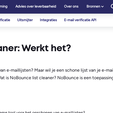
ming
Advies over leverbaarheid
Over ons
Bronnen
ficatie
Uitsmijter
Integraties
E-mail verificatie API
aner: Werkt het?
n e-maillijsten? Maar wil je een schone lijst van je e-mai
 Wat is NoBounce list cleaner? NoBounce is een toepassin
ieme tool voor het opschonen van e-maillijsten?