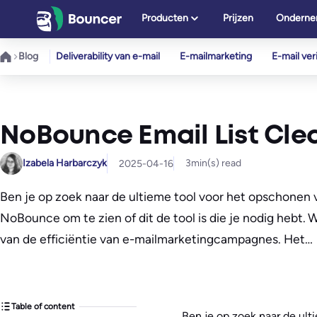
Ga
Producten
Prijzen
Onderne
naar
de
Blog
Deliverability van e-mail
E-mailmarketing
E-mail veri
inhoud
NoBounce Email List Cle
Izabela Harbarczyk
3
min(s) read
2025-04-16
Ben je op zoek naar de ultieme tool voor het opschonen va
NoBounce om te zien of dit de tool is die je nodig hebt.
van de efficiëntie van e-mailmarketingcampagnes. Het…
Table of content
Ben je op zoek naar de ult