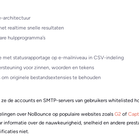
e-architectuur
et realtime snelle resultaten
bare hulpprogramma’s
e met statusrapportage op e-mailniveau in CSV-indeling
rsteuning voor zinnen, woorden en tekens
s om originele bestandsextensies te behouden
ze de accounts en SMTP-servers van gebruikers whitelisted h
delingen over NoBounce op populaire websites zoals
G2
of
Capt
r informatie over de nauwkeurigheid, snelheid en andere presta
ficaties niet.