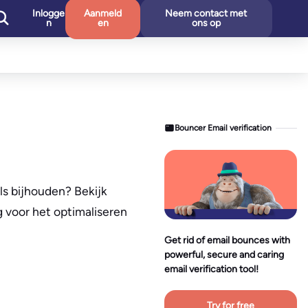
Inlogge
Aanmeld
Neem contact met
n
en
ons op
Bouncer Email verification
ls bijhouden? Bekijk
g voor het optimaliseren
Get rid of email bounces with
powerful, secure and caring
email verification tool!
Try for free