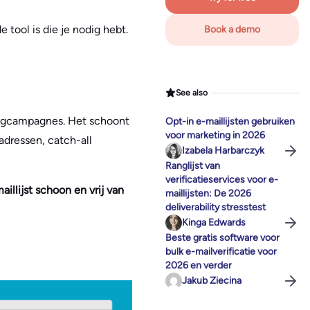
 tool is die je nodig hebt.
Book a demo
See also
ingcampagnes. Het schoont
Opt-in e-maillijsten gebruiken
voor marketing in 2026
adressen, catch-all
Izabela Harbarczyk
Ranglijst van
verificatieservices voor e-
llijst schoon en vrij van
maillijsten: De 2026
deliverability stresstest
Kinga Edwards
Beste gratis software voor
bulk e-mailverificatie voor
2026 en verder
Jakub Ziecina