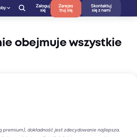
Zaloguj
Zarejes
Skontaktuj
oby
się
truj się
się z nami
nie obejmuje wszystkie
eną premium), dokładność jest zdecydowanie najlepsza.