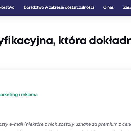
biorstwo
Doradztwo w zakresie dostarczalności
O nas
Zas
yfikacyjna, która dokład
arketing i reklama
poczty e-mail (niektóre z nich zostały uznane za premium z c