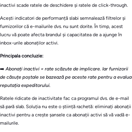
inactivi scade ratele de deschidere și ratele de click-through.
Acești indicatori de performanță slabi semnalează filtrelor și
furnizorilor că e-mailurile dvs. nu sunt dorite. În timp, acest
lucru vă poate afecta brandul și capacitatea de a ajunge în
inbox-urile abonaților activi.
Principala concluzie:
➡️
Abonați inactivi = rate scăzute de implicare. Iar furnizorii
de căsuțe poștale se bazează pe aceste rate pentru a evalua
reputația expeditorului.
Ratele ridicate de inactivitate fac ca programul dvs. de e-mail
să pară slab. Soluția nu este o știință rachetă: eliminați abonații
inactivi pentru a crește șansele ca abonații activi să vă vadă e-
mailurile.