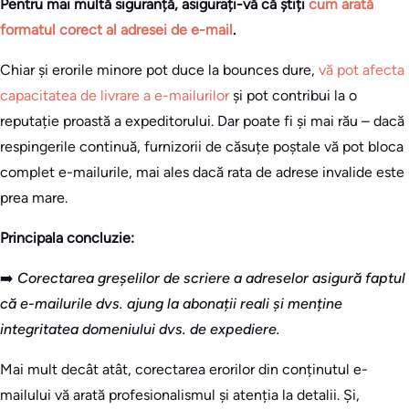
Pentru mai multă siguranță, asigurați-vă că știți
cum arată
formatul corect al adresei de e-mail
.
Chiar și erorile minore pot duce la bounces dure,
vă pot afecta
capacitatea de livrare a e-mailurilor
și pot contribui la o
reputație proastă a expeditorului. Dar poate fi și mai rău – dacă
respingerile continuă, furnizorii de căsuțe poștale vă pot bloca
complet e-mailurile, mai ales dacă rata de adrese invalide este
prea mare.
Principala concluzie:
➡️
Corectarea greșelilor de scriere a adreselor asigură faptul
că e-mailurile dvs. ajung la abonații reali și menține
integritatea domeniului dvs. de expediere.
Mai mult decât atât, corectarea erorilor din conținutul e-
mailului vă arată profesionalismul și atenția la detalii. Și,