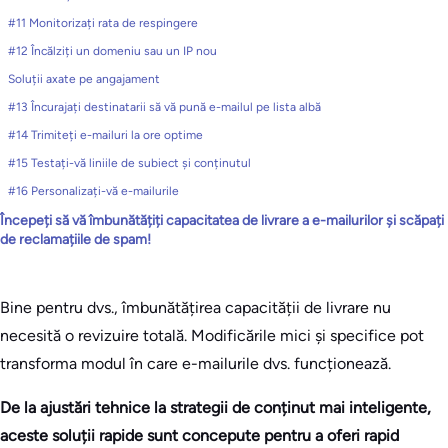
#11 Monitorizați rata de respingere
#12 Încălziți un domeniu sau un IP nou
Soluții axate pe angajament
#13 Încurajați destinatarii să vă pună e-mailul pe lista albă
#14 Trimiteți e-mailuri la ore optime
#15 Testați-vă liniile de subiect și conținutul
#16 Personalizați-vă e-mailurile
Începeți să vă îmbunătățiți capacitatea de livrare a e-mailurilor și scăpați
de reclamațiile de spam!
Bine pentru dvs., îmbunătățirea capacității de livrare nu
necesită o revizuire totală. Modificările mici și specifice pot
transforma modul în care e-mailurile dvs. funcționează.
De la ajustări tehnice la strategii de conținut mai inteligente,
aceste soluții rapide sunt concepute pentru a oferi rapid