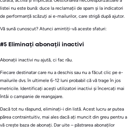
curată, activă și implicată. Gestionarea necorespunzătoare a
listei nu este bună: duce la reclamații de spam și la indicatori
de performanță scăzuți ai e-mailurilor, care strigă după ajutor.
Vă sună cunoscut? Atunci amintiți-vă aceste sfaturi:
#5 Eliminați abonații inactivi
Abonații inactivi nu ajută, ci fac rău.
Fiecare destinatar care nu a deschis sau nu a făcut clic pe e-
mailurile dvs. în ultimele 6-12 luni probabil că vă trage în jos
metricile. Identificați acești utilizatori inactivi și încercați mai
întâi o campanie de reangajare.
Dacă tot nu răspund, eliminați-i din listă. Acest lucru ar putea
părea contraintuitiv, mai ales dacă ați muncit din greu pentru a
vă crește baza de abonați. Dar uite – păstrarea abonaților