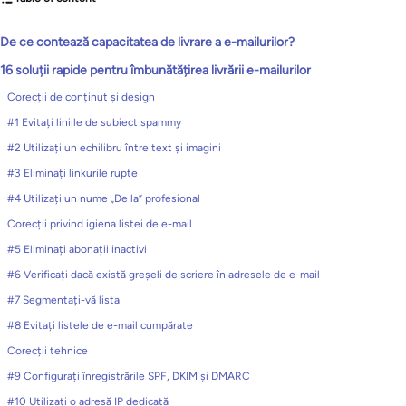
De ce contează capacitatea de livrare a e-mailurilor?
16 soluții rapide pentru îmbunătățirea livrării e-mailurilor
Corecții de conținut și design
#1 Evitați liniile de subiect spammy
#2 Utilizați un echilibru între text și imagini
#3 Eliminați linkurile rupte
#4 Utilizați un nume „De la” profesional
Corecții privind igiena listei de e-mail
#5 Eliminați abonații inactivi
#6 Verificați dacă există greșeli de scriere în adresele de e-mail
#7 Segmentați-vă lista
#8 Evitați listele de e-mail cumpărate
Corecții tehnice
#9 Configurați înregistrările SPF, DKIM și DMARC
#10 Utilizați o adresă IP dedicată