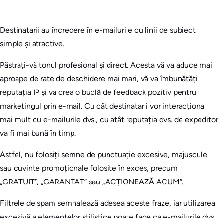
Destinatarii au încredere în e-mailurile cu linii de subiect
simple și atractive.
Păstrați-vă tonul profesional și direct. Acesta vă va aduce mai
aproape de rate de deschidere mai mari, vă va îmbunătăți
reputația IP și va crea o buclă de feedback pozitiv pentru
marketingul prin e-mail. Cu cât destinatarii vor interacționa
mai mult cu e-mailurile dvs., cu atât reputația dvs. de expeditor
va fi mai bună în timp.
Astfel, nu folosiți semne de punctuație excesive, majuscule
sau cuvinte promoționale folosite în exces, precum
„GRATUIT”, „GARANTAT” sau „ACȚIONEAZĂ ACUM”.
Filtrele de spam semnalează adesea aceste fraze, iar utilizarea
excesivă a elementelor stilistice poate face ca e-mailurile dvs.