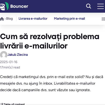
Sari
la
conținut
Blog
Livrarea e-mailurilor
Marketing prin e-mail
Cum să rezolvați problema
livrării e-mailurilor
Jakub Ziecina
2025-01-16
17
min(s) read
Credeți că marketingul dvs. prin e-mail este solid? Nu și dacă
mesajele dvs. nu ajung în inbox. Livrabilitatea e-mailurilor
decide dacă campaniile dvs. sunt văzute sau ignorate.
Table of content