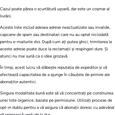
Cazul poate părea o scurtătură ușoară, dar este un coșmar al
livrării.
Aceste liste includ adesea adrese neactualizate sau invalide,
capcane de spam sau destinatari care nu au optat niciodată
pentru e-mailurile dvs. După cum ați putea ghici, trimiterea la
aceste adrese poate duce la reclamații și respingeri dure. Și
atunci nu mai sună ca o idee grozavă.
În timp, acest lucru vă slăbește reputația de expeditor și vă
afectează capacitatea de a ajunge în căsuțele de primire ale
abonaților autentici.
Singura modalitate bună este să vă concentrați pe construirea
unei liste organice, bazate pe permisiune. Utilizați procese de
opt-in dublu pentru a vă asigura că abonații doresc cu adevărat
să primească vești de la dvs.