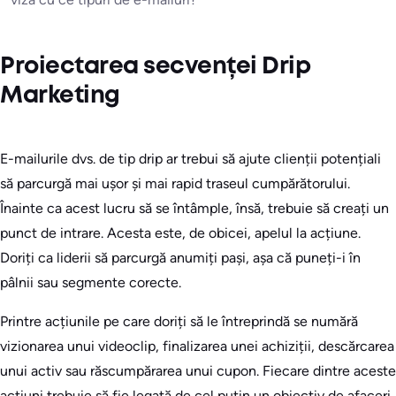
Proiectarea secvenței Drip
Marketing
E-mailurile dvs. de tip drip ar trebui să ajute clienții potențiali
să parcurgă mai ușor și mai rapid traseul cumpărătorului.
Înainte ca acest lucru să se întâmple, însă, trebuie să creați un
punct de intrare. Acesta este, de obicei, apelul la acțiune.
Doriți ca liderii să parcurgă anumiți pași, așa că puneți-i în
pâlnii sau segmente corecte.
Printre acțiunile pe care doriți să le întreprindă se numără
vizionarea unui videoclip, finalizarea unei achiziții, descărcarea
unui activ sau răscumpărarea unui cupon. Fiecare dintre aceste
acțiuni trebuie să fie legată de cel puțin un obiectiv de afaceri.