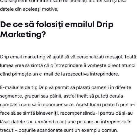
sau segment sunt interesate de aceleași lucruri sau își lasă
datele din aceleași motive.
De ce să folosiți emailul Drip
Marketing?
Drip email marketing vă ajută să vă personalizați mesajul. Toată
lumea vrea să simtă că o întreprindere îi vorbește direct atunci
când primește un e-mail de la respectiva întreprindere.
E-mailurile de tip Drip vă permit să plasați oamenii în diferite
segmente, grupuri sau pâlnii, astfel încât să puteți derula
campanii care să îi recompenseze. Acest lucru poate fi prin a-i
face să se simtă bineveniți, recompensându-i pentru că și-au
lăsat datele sau urmărind o acțiune pe care au întreprins-o în
trecut – coșurile abandonate sunt un exemplu comun.