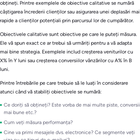
obțineți. Printre exemplele de obiective calitative se numără
câștigarea încrederii clienților sau asigurarea unei deplasări mai
rapide a clienților potențiali prin parcursul lor de cumpărător.
Obiectivele calitative sunt obiective pe care le puteți măsura.
Ele vă spun exact ce ar trebui să urmăriți pentru a vă adapta
mai bine strategia. Exemplele includ creșterea veniturilor cu
X% în Y luni sau creșterea conversiilor vânzărilor cu A% în B
luni.
Printre întrebările pe care trebuie să le luați în considerare
atunci când vă stabiliți obiectivele se numără:
Ce doriți să obțineți? Este vorba de mai multe piste, conversii
mai bune etc.?
Cum veți măsura performanța?
Cine va primi mesajele dvs. electronice? Ce segmente veți
viza cu ce tipuri de e-mailuri?