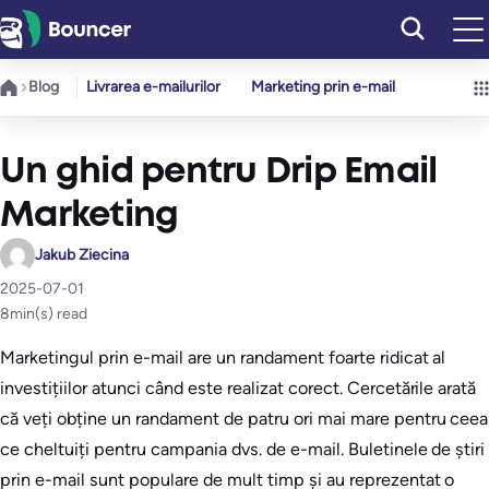
Sari
la
conținut
Blog
Livrarea e-mailurilor
Marketing prin e-mail
Un ghid pentru Drip Email
Marketing
Jakub Ziecina
2025-07-01
8
min(s) read
Marketingul prin e-mail are un randament foarte ridicat al
investițiilor atunci când este realizat corect. Cercetările arată
că veți obține un randament de patru ori mai mare pentru ceea
ce cheltuiți pentru campania dvs. de e-mail. Buletinele de știri
prin e-mail sunt populare de mult timp și au reprezentat o