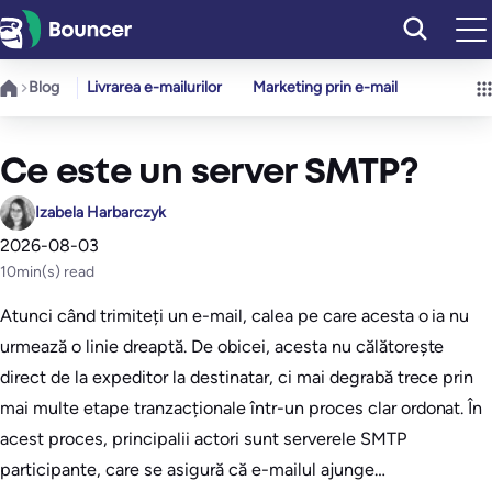
Sari
la
conținut
Blog
Livrarea e-mailurilor
Marketing prin e-mail
Ce este un server SMTP?
Izabela Harbarczyk
2026-08-03
10
min(s) read
Atunci când trimiteți un e-mail, calea pe care acesta o ia nu
urmează o linie dreaptă. De obicei, acesta nu călătorește
direct de la expeditor la destinatar, ci mai degrabă trece prin
mai multe etape tranzacționale într-un proces clar ordonat. În
acest proces, principalii actori sunt serverele SMTP
participante, care se asigură că e-mailul ajunge…