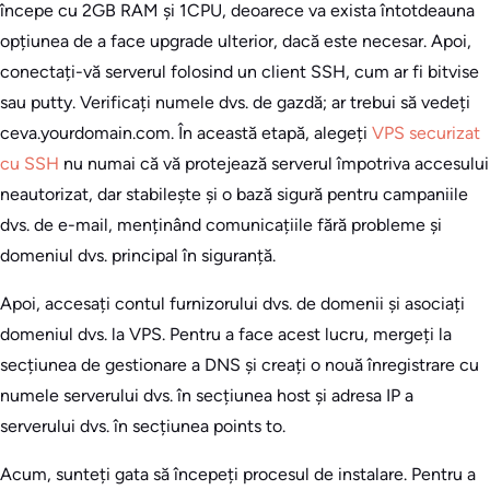
începe cu 2GB RAM și 1CPU, deoarece va exista întotdeauna
opțiunea de a face upgrade ulterior, dacă este necesar. Apoi,
conectați-vă serverul folosind un client SSH, cum ar fi bitvise
sau putty. Verificați numele dvs. de gazdă; ar trebui să vedeți
ceva.yourdomain.com. În această etapă, alegeți
VPS securizat
cu SSH
nu numai că vă protejează serverul împotriva accesului
neautorizat, dar stabilește și o bază sigură pentru campaniile
dvs. de e-mail, menținând comunicațiile fără probleme și
domeniul dvs. principal în siguranță.
Apoi, accesați contul furnizorului dvs. de domenii și asociați
domeniul dvs. la VPS. Pentru a face acest lucru, mergeți la
secțiunea de gestionare a DNS și creați o nouă înregistrare cu
numele serverului dvs. în secțiunea host și adresa IP a
serverului dvs. în secțiunea points to.
Acum, sunteți gata să începeți procesul de instalare. Pentru a