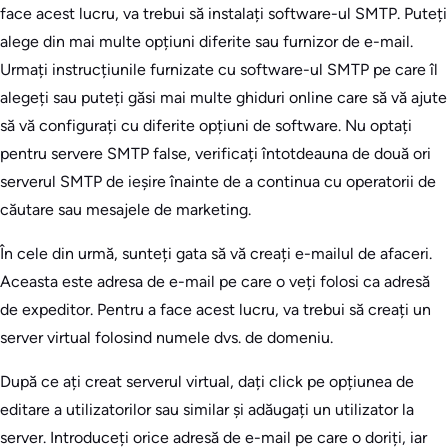
face acest lucru, va trebui să instalați software-ul SMTP. Puteți
alege din mai multe opțiuni diferite sau furnizor de e-mail.
Urmați instrucțiunile furnizate cu software-ul SMTP pe care îl
alegeți sau puteți găsi mai multe ghiduri online care să vă ajute
să vă configurați cu diferite opțiuni de software. Nu optați
pentru servere SMTP false, verificați întotdeauna de două ori
serverul SMTP de ieșire înainte de a continua cu operatorii de
căutare sau mesajele de marketing.
În cele din urmă, sunteți gata să vă creați e-mailul de afaceri.
Aceasta este adresa de e-mail pe care o veți folosi ca adresă
de expeditor. Pentru a face acest lucru, va trebui să creați un
server virtual folosind numele dvs. de domeniu.
După ce ați creat serverul virtual, dați click pe opțiunea de
editare a utilizatorilor sau similar și adăugați un utilizator la
server. Introduceți orice adresă de e-mail pe care o doriți, iar