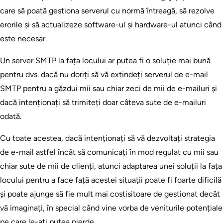
care să poată gestiona serverul cu normă întreagă, să rezolve
erorile și să actualizeze software-ul și hardware-ul atunci când
este necesar.
Un server SMTP la fața locului ar putea fi o soluție mai bună
pentru dvs. dacă nu doriți să vă extindeți serverul de e-mail
SMTP pentru a găzdui mii sau chiar zeci de mii de e-mailuri și
dacă intenționați să trimiteți doar câteva sute de e-mailuri
odată.
Cu toate acestea, dacă intenționați să vă dezvoltați strategia
de e-mail astfel încât să comunicați în mod regulat cu mii sau
chiar sute de mii de clienți, atunci adaptarea unei soluții la fața
locului pentru a face față acestei situații poate fi foarte dificilă
și poate ajunge să fie mult mai costisitoare de gestionat decât
vă imaginați, în special când vine vorba de veniturile potențiale
pe care le-ați putea pierde.