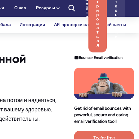
т
т
о
р
е
ки
О нас
Ресурсы
й
и
с
т
р
ь
и
о
с
в
н
бала
Интеграции
API проверки электронной почты
а
а
т
м
ь
и
с
я
онной
Bouncer Email verification
на потом и надеяться,
Get rid of email bounces with
ет вашему здоровью.
powerful, secure and caring
 действительны.
email verification tool!
Try for free