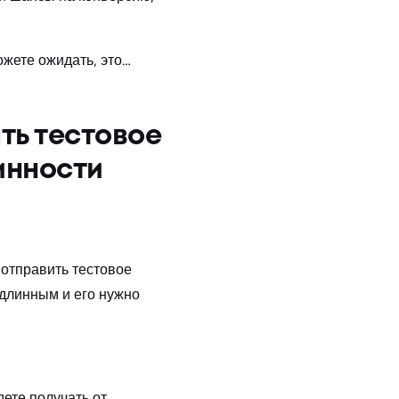
ожете ожидать, это…
ть тестовое
инности
 отправить тестовое
одлинным и его нужно
дете получать от