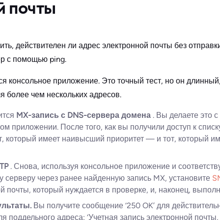
й почты
ить, действителен ли адрес электронной почты без отправ
р с помощью ping.
ся консольное приложение. Это точный тест, но он длинный,
я более чем нескольких адресов.
ится
MX-запись с DNS-сервера домена
. Вы делаете это
ом приложении. После того, как вы получили доступ к спис
т, который имеет наивысший приоритет — и тот, который 
MTP
. Снова, используя консольное приложение и соответст
у серверу через ранее найденную запись MX, установите
S
й почты, который нуждается в проверке, и, наконец, выполн
ультаты.
Вы получите сообщение ‘250 OK’ для действитель
 поддельного адреса: ‘Учетная запись электронной почты,