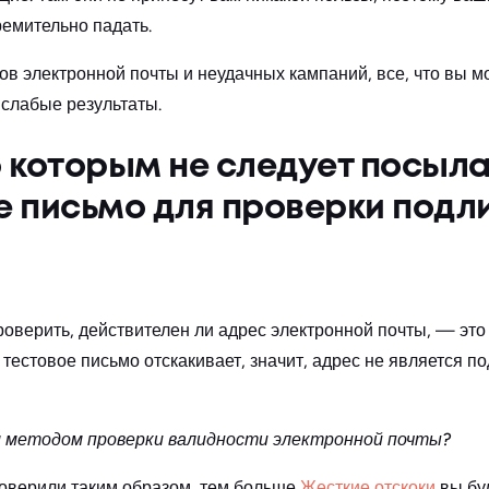
ремительно падать.
в электронной почты и неудачных кампаний, все, что вы м
 слабые результаты.
 которым не следует посыла
е письмо для проверки подл
оверить, действителен ли адрес электронной почты, — это
 тестовое письмо отскакивает, значит, адрес не является п
м методом проверки валидности электронной почты?
оверили таким образом, тем больше
Жесткие отскоки
вы бу