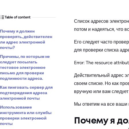
Table of content
Список адресов электрон
потом и надеяться, что 
Почему я должен
проверять, действителен
Его следует часто прове
ли адрес электронной
почты?
для проверки списка адр
Причины, по которым не
следует посылать
Error: The resource attribute
тестовое электронное
письмо для проверки
Действительный адрес эл
подлинности адреса.
своем списке. Но как про
Как пинговать сервер для
вручную или вам следует
подтверждения адреса
электронной почты
Мы ответим на все ваши
Использование
инструмента или службы
проверки электронной
Почему я до
почты