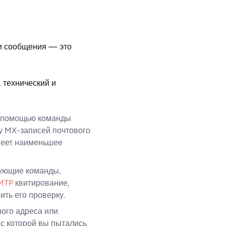
ки сообщения — это
 технический и
 с помощью команды
ку MX-записей почтового
имеет наименьшее
вующие команды,
MTP
квитирование,
ить его проверку.
ного адреса или
 с которой вы пытались