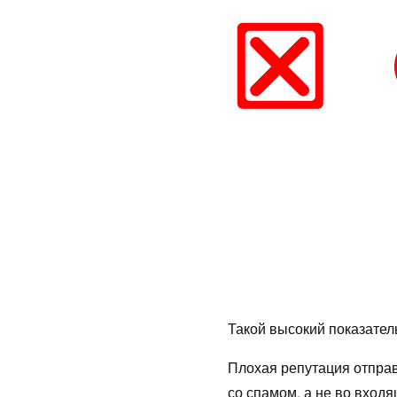
Такой высокий показател
Плохая репутация отправ
со спамом, а не во вход