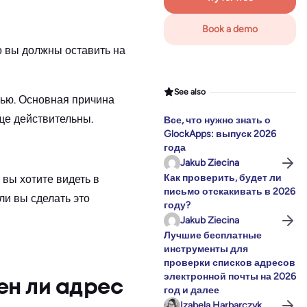
Book a demo
о вы должны оставить на
See also
вью. Основная причина
ще действительны.
Все, что нужно знать о
GlockApps: выпуск 2026
года
Jakub Ziecina
Как проверить, будет ли
вы хотите видеть в
письмо отскакивать в 2026
ли вы сделать это
году?
Jakub Ziecina
Лучшие бесплатные
инструменты для
проверки списков адресов
электронной почты на 2026
ен ли адрес
год и далее
Izabela Harbarczyk