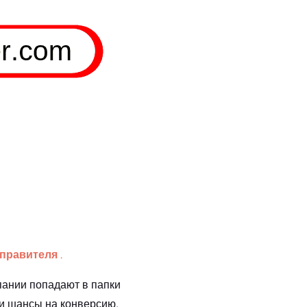
тправителя
.
пании попадают в папки
ши шансы на конверсию,