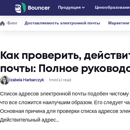
Перейти
Продукция
Ценообразовани
к
содержимому
Блог
Доставляемость электронной почты
Маркетинг
Как проверить, действ
почты: Полное руковод
Izabela Harbarczyk
1
min(s) read
Список адресов электронной почты подобен чистому б
что все сложится наилучшим образом. Его следует ча
Основная причина для проверки списка адресов элек
Действительный адрес…