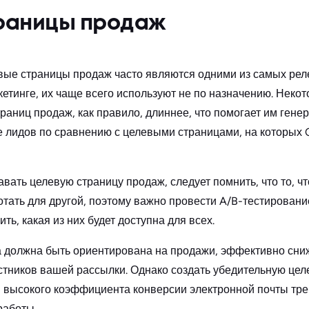
раницы продаж
евые страницы продаж часто являются одними из самых ре
етинге, их чаще всего используют не по назначению. Неко
аниц продаж, как правило, длиннее, что помогает им гене
е лидов по сравнению с целевыми страницами, на которы
вать целевую страницу продаж, следует помнить, что то, ч
отать для другой, поэтому важно провести A/B-тестирован
ть, какая из них будет доступна для всех.
 должна быть ориентирована на продажи, эффективно сниж
астников вашей рассылки. Однако создать убедительную цел
я высокого коэффициента конверсии электронной почты тре
работы.