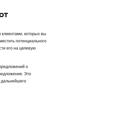
ют
 клиентами, которых вы
еместить потенциального
сти его на целевую
предложений о
редложение. Это
я дальнейшего