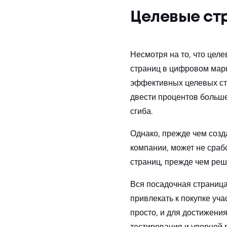
Целевые ст
Несмотря на то, что цел
страниц в цифровом марк
эффективных целевых стр
двести процентов больш
сгиба.
Однако, прежде чем созда
компании, может не сраб
страниц, прежде чем реши
Вся посадочная страница
привлекать к покупке уч
просто, и для достижени
тестирования и упорной 