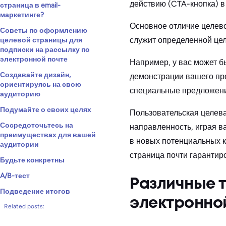
действию (CTA-кнопка) в
страница в email-
маркетинге?
Основное отличие целево
Советы по оформлению
служит определенной цел
целевой страницы для
подписки на рассылку по
электронной почте
Например, у вас может б
Создавайте дизайн,
демонстрации вашего про
ориентируясь на свою
специальные предложени
аудиторию
Подумайте о своих целях
Пользовательская целева
Сосредоточьтесь на
направленность, играя в
преимуществах для вашей
в новых потенциальных 
аудитории
страница почти гарантир
Будьте конкретны
A/B-тест
Различные 
Подведение итогов
электронно
Related posts: