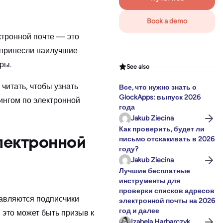
Book a demo
ктронной почте — это
у принесли наилучшие
ры.
See also
читать, чтобы узнать
Все, что нужно знать о
GlockApps: выпуск 2026
ингом по электронной
года
Jakub Ziecina
Как проверить, будет ли
письмо отскакивать в 2026
лектронной
году?
Jakub Ziecina
Лучшие бесплатные
инструменты для
проверки списков адресов
равляются подписчики
электронной почты на 2026
год и далее
 это может быть призыв к
Izabela Harbarczyk