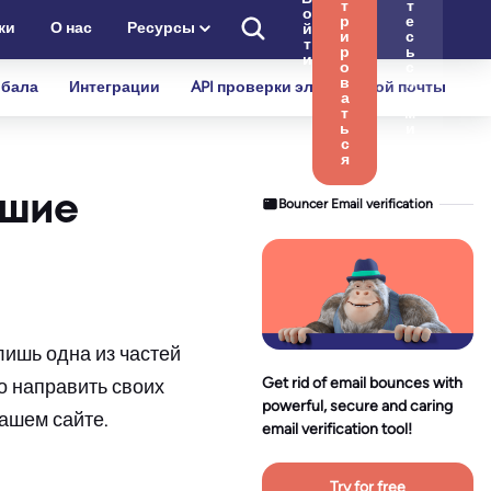
т
т
о
р
е
ки
О нас
Ресурсы
й
и
с
т
р
ь
и
о
с
в
н
бала
Интеграции
API проверки электронной почты
а
а
т
м
ь
и
с
я
чшие
Bouncer Email verification
лишь одна из частей
Get rid of email bounces with
о направить своих
powerful, secure and caring
вашем сайте.
email verification tool!
Try for free