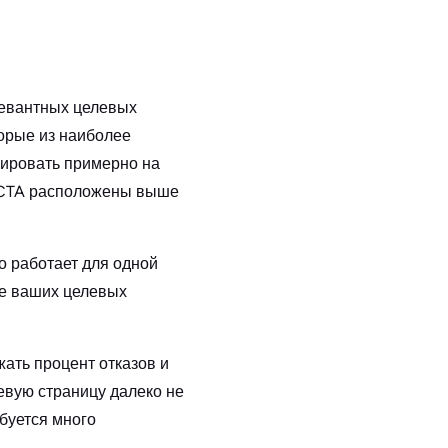
левантных целевых
торые из наиболее
рировать примерно на
х CTA расположены выше
то работает для одной
ие ваших целевых
ать процент отказов и
евую страницу далеко не
буется много