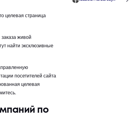
то целевая страница
 заказа живой
огут найти эксклюзивные
направленную
тации посетителей сайта
рованная целевая
митесь.
ампаний по