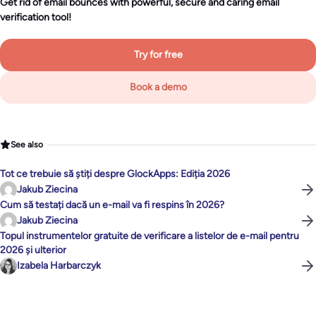
Get rid of email bounces with powerful, secure and caring email
verification tool!
Try for free
Book a demo
See also
Tot ce trebuie să știți despre GlockApps: Ediția 2026
Jakub Ziecina
Cum să testați dacă un e-mail va fi respins în 2026?
Jakub Ziecina
Topul instrumentelor gratuite de verificare a listelor de e-mail pentru
2026 și ulterior
Izabela Harbarczyk