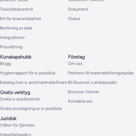
Toxicitetskontroll
Dokument
Kit för leveransbarhet
Status
Berikning av data
Integrationer
Prissättning
Kunskapshubb
Företag
Blogg
Om oss
Hygienrapport för e-postlista
Partners till marknadsföringsbyråer
Katalog över e-postmarknadsförare
Bli Bouncer:s ambassadör
Bouncer Vänner
Gratis verktyg
Gratis e-postkontroll
Kontakta oss
Gratis provtagning av e-postlista
Juridisk
Villkor för tjänsten
Integritetspolicy