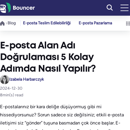
İçeriğe
geç
Blog
E-posta Teslim Edilebilirliği
E-posta Pazarlama
E-posta Alan Adı
Doğrulaması 5 Kolay
Adımda Nasıl Yapılır?
Izabela Harbarczyk
2024-12-30
8
min(s) read
E-postalarınız bir kara deliğe düşüyormuş gibi mi
hissediyorsunuz? Sorun sadece siz değilsiniz; etkili e-posta
iletişimi siz “gönder” tuşuna basmadan çok önce başlar. E-