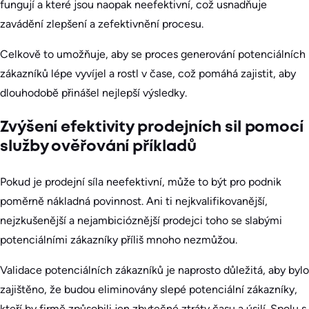
fungují a které jsou naopak neefektivní, což usnadňuje
zavádění zlepšení a zefektivnění procesu.
Celkově to umožňuje, aby se proces generování potenciálních
zákazníků lépe vyvíjel a rostl v čase, což pomáhá zajistit, aby
dlouhodobě přinášel nejlepší výsledky.
Zvýšení efektivity prodejních sil pomocí
služby ověřování příkladů
Pokud je prodejní síla neefektivní, může to být pro podnik
poměrně nákladná povinnost. Ani ti nejkvalifikovanější,
nejzkušenější a nejambicióznější prodejci toho se slabými
potenciálními zákazníky příliš mnoho nezmůžou.
Validace potenciálních zákazníků je naprosto důležitá, aby bylo
zajištěno, že budou eliminovány slepé potenciální zákazníky,
kteří by firmě způsobili jen zbytečné ztráty času a úsilí. Spolu s