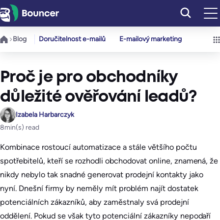
Přeskočit
na
obsah
Blog
Doručitelnost e-mailů
E-mailový marketing
Proč je pro obchodníky
důležité ověřování leadů?
Izabela Harbarczyk
8
min(s) read
Kombinace rostoucí automatizace a stále většího počtu
spotřebitelů, kteří se rozhodli obchodovat online, znamená, že
nikdy nebylo tak snadné generovat prodejní kontakty jako
nyní. Dnešní firmy by neměly mít problém najít dostatek
potenciálních zákazníků, aby zaměstnaly svá prodejní
oddělení. Pokud se však tyto potenciální zákazníky nepodaří