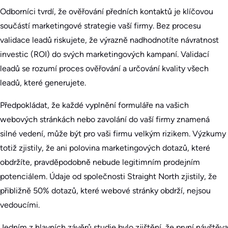
Odborníci tvrdí, že ověřování předních kontaktů je klíčovou
součástí marketingové strategie vaší firmy. Bez procesu
validace leadů riskujete, že výrazně nadhodnotíte návratnost
investic (ROI) do svých marketingových kampaní. Validací
leadů se rozumí proces ověřování a určování kvality všech
leadů, které generujete.
Předpokládat, že každé vyplnění formuláře na vašich
webových stránkách nebo zavolání do vaší firmy znamená
silné vedení, může být pro vaši firmu velkým rizikem. Výzkumy
totiž zjistily, že ani polovina marketingových dotazů, které
obdržíte, pravděpodobně nebude legitimním prodejním
potenciálem. Údaje od společnosti Straight North zjistily, že
přibližně 50% dotazů, které webové stránky obdrží, nejsou
vedoucími.
Jedním z hlavních závěrů studie bylo zjištění, že první návštěva